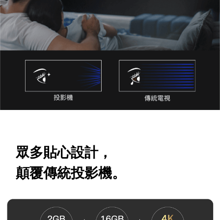
眾多貼心設計，
顛覆傳統投影機。