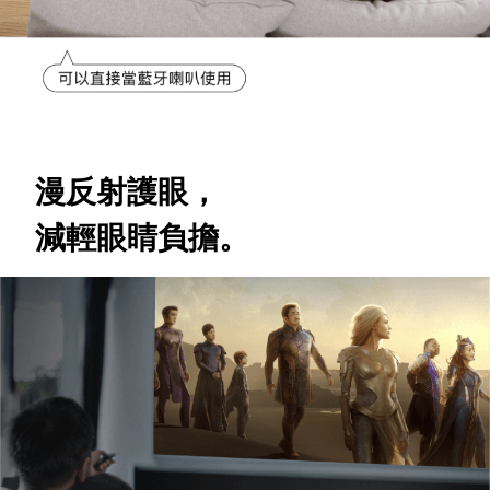
漫反射護眼，
減輕眼睛負擔。