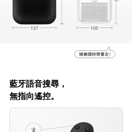
藍牙語音搜尋，
無指向遙控。