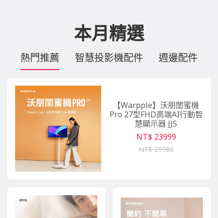
本月精選
熱門推薦
智慧投影機配件
週邊配件
【Warpple】沃朋閨蜜機
Pro 27型FHD高端AI行動智
慧顯示器 JJ5
NT$ 23999
NT$ 29980