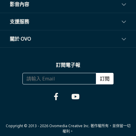
投影機
影音內容
閨蜜機與電視
影音訂閱
支援服務
電視盒與周邊
常見問題
關於 OVO
生活家電
聯繫客服
關於我們
訂閱電子報
大宗採購
體驗門市
商務合作
訂閱
福利品專區
哪裡購買
Copyright © 2013 - 2026 Ovomedia Creative Inc. 著作權所有，並保留一切
權利。