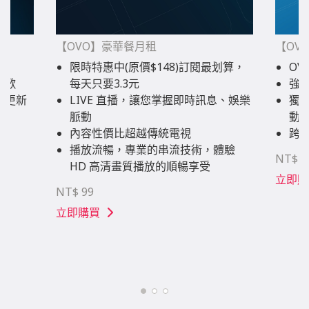
【OVO】豪華餐月租
【OVO
限時特惠中(原價$148)訂閱最划算，
OV
點歌
每天只要3.3元
強
動更新
LIVE 直播，讓您掌握即時訊息、娛樂
獨
脈動
動
內容性價比超越傳統電視
跨
播放流暢，專業的串流技術，體驗
NT$ 1
HD 高清畫質播放的順暢享受
立即購
NT$ 99
立即購買