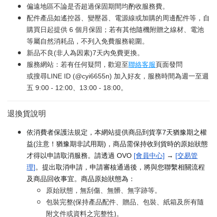
偏遠地區不論是否超過保固期間均酌收服務費。
配件產品如遙控器、變壓器、電源線或加購的周邊配件等，自
購買日起提供 6 個月保固；若有其他隨機附贈之線材、電池
等屬自然消耗品，不列入免費服務範圍。
新品不良(非人為因素)7天內免費更換。
服務網站：若有任何疑問，歡迎至
聯絡客服
頁面發問
或搜尋LINE ID (@cyi6655n) 加入好友，服務時間為週一至週
五 9:00 - 12:00、13:00 - 18:00。
退換貨說明
依消費者保護法規定，本網站提供商品到貨享7天猶豫期之權
益(注意！猶豫期非試用期)，商品需保持收到貨時的原始狀態
才得以申請取消服務。請透過 OVO
[會員中心]
→
[交易管
理]
。提出取消申請，申請審核通過後，將與您聯繫相關流程
及商品回收事宜。商品原始狀態為：
原始狀態，無刮傷、無髒、無字跡等。
包裝完整(保持產品配件、贈品、包裝、紙箱及所有隨
附文件或資料之完整性)。