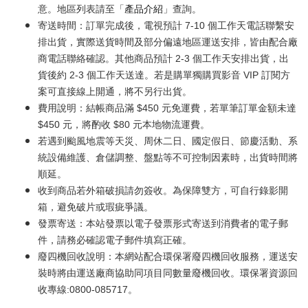
意。地區列表請至「
產品介紹
」查詢。
寄送時間：訂單完成後，電視預計 7-10 個工作天電話聯繫安
排出貨，實際送貨時間及部分偏遠地區運送安排，皆由配合廠
商電話聯絡確認。其他商品預計 2-3 個工作天安排出貨，出
貨後約 2-3 個工作天送達。若是購單獨購買影音 VIP 訂閱方
案可直接線上開通，將不另行出貨。
費用說明：結帳商品滿 $450 元免運費，若單筆訂單金額未達
$450 元，將酌收 $80 元本地物流運費。
若遇到颱風地震等天災、周休二日、國定假日、節慶活動、系
統設備維護、倉儲調整、盤點等不可控制因素時，出貨時間將
順延。
收到商品若外箱破損請勿簽收。為保障雙方，可自行錄影開
箱，避免破片或瑕疵爭議。
發票寄送：本站發票以電子發票形式寄送到消費者的電子郵
件，請務必確認電子郵件填寫正確。
廢四機回收說明：本網站配合環保署廢四機回收服務，運送安
裝時將由運送廠商協助同項目同數量廢機回收。環保署資源回
收專線:0800-085717。