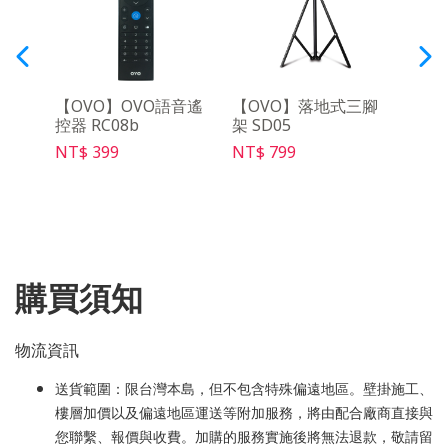
三腳
【OVO】OVO語音遙
【OVO】落地式三腳
【O
控器 RC08b
架 SD05
NT$ 
NT$ 399
NT$ 799
購買須知
物流資訊
送貨範圍：限台灣本島，但不包含特殊偏遠地區。壁掛施工、
樓層加價以及偏遠地區運送等附加服務，將由配合廠商直接與
您聯繫、報價與收費。加購的服務實施後將無法退款，敬請留