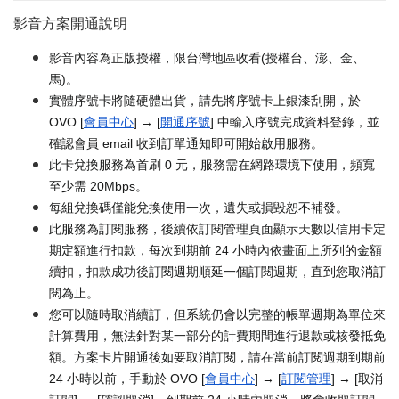
影音方案開通說明
影音內容為正版授權，限台灣地區收看(授權台、澎、金、
馬)。
實體序號卡將隨硬體出貨，請先將序號卡上銀漆刮開，於
OVO [
會員中心
] → [
開通序號
] 中輸入序號完成資料登錄，並
確認會員 email 收到訂單通知即可開始啟用服務。
此卡兌換服務為首刷 0 元，服務需在網路環境下使用，頻寬
至少需 20Mbps。
每組兌換碼僅能兌換使用一次，遺失或損毀恕不補發。
此服務為訂閱服務，後續依訂閱管理頁面顯示天數以信用卡定
期定額進行扣款，每次到期前 24 小時內依畫面上所列的金額
續扣，扣款成功後訂閱週期順延一個訂閱週期，直到您取消訂
閱為止。
您可以隨時取消續訂，但系統仍會以完整的帳單週期為單位來
計算費用，無法針對某一部分的計費期間進行退款或核發抵免
額。方案卡片開通後如要取消訂閱，請在當前訂閱週期到期前
24 小時以前，手動於 OVO [
會員中心
] → [
訂閱管理
] → [取消