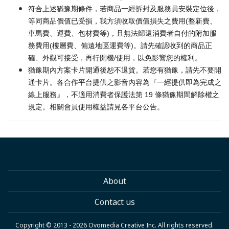
符合上述猶豫期條件，若商品一經拆封及服務員安裝定位後，
等同商品價值已受損，我方須收取價值損失之費用(整新費、
車馬費、運費、包材費等)，且無法歸還消費者自付的附加服
務費用(樓層費、偏遠地區運費等)。請先確認收到的商品正
確、外觀可接受，再行開機/使用，以免影響您的權利。
猶豫期內方案卡片開通後恕不退貨。若您有猶豫，請先不要開
通卡片。各合作平台提供之影音內容為『一經提供即為完成之
線上服務』，不適用消費者保護法第 19 條猶豫期間解除權之
規定。相關會員使用權益請見各平台公告。
About
Contact us
Copyright © 2013 - 2026 Ovomedia Creative Inc. All rights reserved.