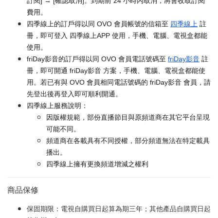
訂閱] → [確認取消]。到期前 24 小時內取消，將會收取訂閱
費用。
四季線上的訂戶得以同 OVO 會員帳號的信箱至
四季線上
註
冊，即可登入 四季線上APP 使用，手機、電腦、電視盒都能
使用。
friDay影音的訂戶得以同 OVO 會員電話號碼至
friDay影音
註
冊，即可開通 friDay影音 方案，手機、電腦、電視盒都能使
用。若已有與 OVO 會員相同電話號碼的 friDay影音 會員，請
先登出後再登入即可順利開通。
四季線上服務說明：
因版權規範，部份直播節目與原頻道商在其它平台呈現
可能不同。
頻道商在各載具有不同授權，部分頻道無法在特定載具
播出。
四季線上擁有更換頻道增減之權利
商品保修
保固期限：電視自購買日起算為期三年；其他產品自購買日起