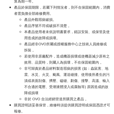
算為期一年。
產品於保固期限，若屬下列情況者，則不在保固範圍內，消費
者需負擔全部維修費用。
產品外觀瑕疵破損。
產品序號不符或破損不清楚 。
本產品使用者未依說明書要求，錯誤安裝、或保管及使
用造成的故障或損壞。
產品經非OVO所屬或授權服務中心之技術人員維修或
拆裝 。
若使用非原廠配件，造成機器損壞或使機器減少原有之
效用、品質時，則屬人為損壞，不在保固範圍內 。
非可歸責於產品材料製造瑕疵的損害 (如：蟲鼠害、地
震、水災、火災、颱風、運送碰撞、使用後所產生的污
漬或表面刮傷、擠壓、磕碰、劃傷、撞擊、高溫、輸入
不合適的電壓、受潮液體浸入或腐蝕等) 原因造成的故
障或損壞
非於 OVO 合法經銷管道所購買之產品 。
購買證明請妥善保管，維修時須提供購買證明或保固憑證才可
報修。