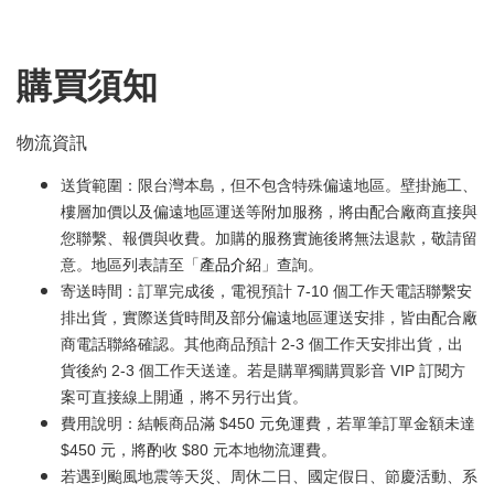
購買須知
物流資訊
送貨範圍：限台灣本島，但不包含特殊偏遠地區。壁掛施工、
樓層加價以及偏遠地區運送等附加服務，將由配合廠商直接與
您聯繫、報價與收費。加購的服務實施後將無法退款，敬請留
意。地區列表請至「
產品介紹
」查詢。
寄送時間：訂單完成後，電視預計 7-10 個工作天電話聯繫安
排出貨，實際送貨時間及部分偏遠地區運送安排，皆由配合廠
商電話聯絡確認。其他商品預計 2-3 個工作天安排出貨，出
貨後約 2-3 個工作天送達。若是購單獨購買影音 VIP 訂閱方
案可直接線上開通，將不另行出貨。
費用說明：結帳商品滿 $450 元免運費，若單筆訂單金額未達
$450 元，將酌收 $80 元本地物流運費。
若遇到颱風地震等天災、周休二日、國定假日、節慶活動、系