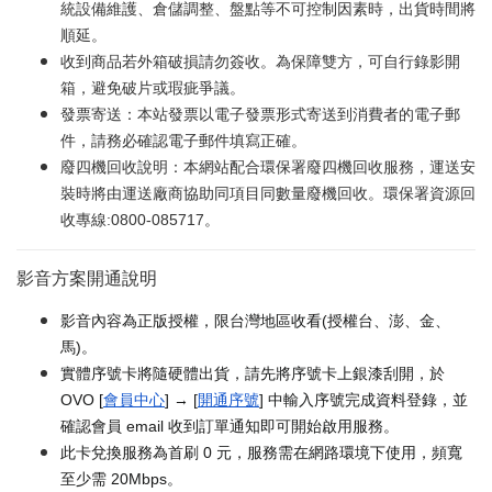
統設備維護、倉儲調整、盤點等不可控制因素時，出貨時間將
順延。
收到商品若外箱破損請勿簽收。為保障雙方，可自行錄影開
箱，避免破片或瑕疵爭議。
發票寄送：本站發票以電子發票形式寄送到消費者的電子郵
件，請務必確認電子郵件填寫正確。
廢四機回收說明：本網站配合環保署廢四機回收服務，運送安
裝時將由運送廠商協助同項目同數量廢機回收。環保署資源回
收專線:0800-085717。
影音方案開通說明
影音內容為正版授權，限台灣地區收看(授權台、澎、金、
馬)。
實體序號卡將隨硬體出貨，請先將序號卡上銀漆刮開，於
OVO [
會員中心
] → [
開通序號
] 中輸入序號完成資料登錄，並
確認會員 email 收到訂單通知即可開始啟用服務。
此卡兌換服務為首刷 0 元，服務需在網路環境下使用，頻寬
至少需 20Mbps。