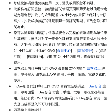
每組兌換碼僅能兌換使用一次，遺失或損毀恕不補發。
此服務為訂閱服務，後續依訂閱管理頁面顯示天數以信用卡定
期定額進行扣款，每次到期前 24 小時內依畫面上所列的金額
續扣，扣款成功後訂閱週期順延一個訂閱週期，直到您取消訂
閱為止。
您可以隨時取消續訂，但系統仍會以完整的帳單週期為單位來
計算費用，無法針對某一部分的計費期間進行退款或核發抵免
額。方案卡片開通後如要取消訂閱，請在當前訂閱週期到期前
24 小時以前，手動於 OVO [
會員中心
] → [
訂閱管理
] → [取消
訂閱] → [確認取消]。到期前 24 小時內取消，將會收取訂閱
費用。
四季線上的訂戶得以同 OVO 會員帳號的信箱至
四季線上
註
冊，即可登入 四季線上APP 使用，手機、電腦、電視盒都能
使用。
friDay影音的訂戶得以同 OVO 會員電話號碼至
friDay影音
註
冊，即可開通 friDay影音 方案，手機、電腦、電視盒都能使
用。若已有與 OVO 會員相同電話號碼的 friDay影音 會員，請
先登出後再登入即可順利開通。
四季線上服務說明：