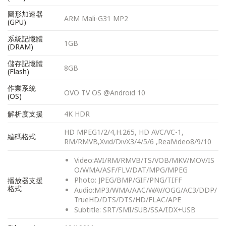
圖形加速器
ARM Mali-G31 MP2
(GPU)
系統記憶體
1GB
(DRAM)
儲存記憶體
8GB
(Flash)
作業系統
OVO TV OS @Android 10
(OS)
解析度支援
4K HDR
HD MPEG1/2/4,H.265, HD AVC/VC-1,
編碼格式
RM/RMVB,Xvid/DivX3/4/5/6 ,RealVideo8/9/10
Video:AVI/RM/RMVB/TS/VOB/MKV/MOV/IS
O/WMA/ASF/FLV/DAT/MPG/MPEG
Photo: JPEG/BMP/GIF/PNG/TIFF
播放器支援
格式
Audio:MP3/WMA/AAC/WAV/OGG/AC3/DDP/
TrueHD/DTS/DTS/HD/FLAC/APE
Subtitle: SRT/SMI/SUB/SSA/IDX+USB