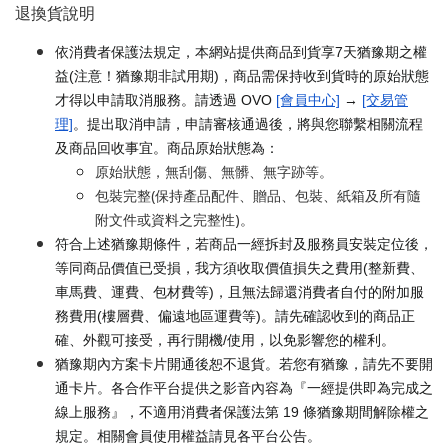
退換貨說明
依消費者保護法規定，本網站提供商品到貨享7天猶豫期之權
益(注意！猶豫期非試用期)，商品需保持收到貨時的原始狀態
才得以申請取消服務。請透過 OVO
[會員中心]
→
[交易管
理]
。提出取消申請，申請審核通過後，將與您聯繫相關流程
及商品回收事宜。商品原始狀態為：
原始狀態，無刮傷、無髒、無字跡等。
包裝完整(保持產品配件、贈品、包裝、紙箱及所有隨
附文件或資料之完整性)。
符合上述猶豫期條件，若商品一經拆封及服務員安裝定位後，
等同商品價值已受損，我方須收取價值損失之費用(整新費、
車馬費、運費、包材費等)，且無法歸還消費者自付的附加服
務費用(樓層費、偏遠地區運費等)。請先確認收到的商品正
確、外觀可接受，再行開機/使用，以免影響您的權利。
猶豫期內方案卡片開通後恕不退貨。若您有猶豫，請先不要開
通卡片。各合作平台提供之影音內容為『一經提供即為完成之
線上服務』，不適用消費者保護法第 19 條猶豫期間解除權之
規定。相關會員使用權益請見各平台公告。