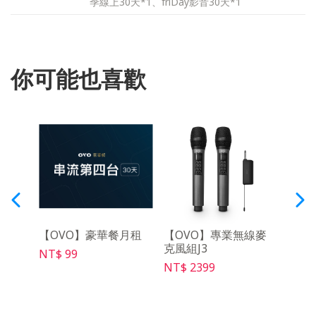
季線上30天*1、friDay影音30天*1
你可能也喜歡
3 便
【OVO】豪華餐月租
【OVO】專業無線麥
【O
克風組J3
架Ma
NT$ 99
NT$ 2399
NT$ 