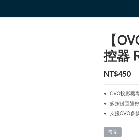
【O
控器 R
NT$450
OVO投影機
多按鍵直覺
支援OVO多款
售完