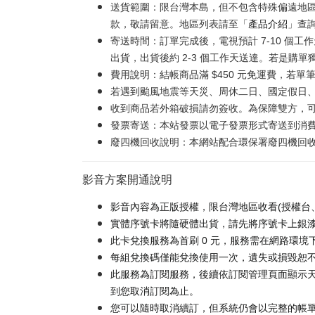
送貨範圍：限台灣本島，但不包含特殊偏遠地
款，敬請留意。地區列表請至「
產品介紹
」查
寄送時間：訂單完成後，電視預計 7-10 個
出貨，出貨後約 2-3 個工作天送達。若是購單
費用說明：結帳商品滿 $450 元免運費，若單筆
若遇到颱風地震等天災、周休二日、國定假日
收到商品若外箱破損請勿簽收。為保障雙方，
發票寄送：本站發票以電子發票形式寄送到消
廢四機回收說明：本網站配合環保署廢四機回收服
影音方案開通說明
影音內容為正版授權，限台灣地區收看(授權台
實體序號卡將隨硬體出貨，請先將序號卡上銀漆刮
此卡兌換服務為首刷 0 元，服務需在網路環境下
每組兌換碼僅能兌換使用一次，遺失或損毀恕
此服務為訂閱服務，後續依訂閱管理頁面顯示天
到您取消訂閱為止。
您可以隨時取消續訂，但系統仍會以完整的帳