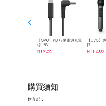
pple】AB3 便攜收
【OVO】PD 行動電源充電
【OVO】
線 19V
J3
49
NT$ 299
NT$ 2399
購買須知
物流資訊