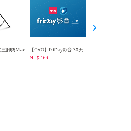
式三腳架Max
【OVO】friDay影音 30天
【Warpple】語
器 RMP7 (LS5 Pr
NT$ 169
NT$ 249