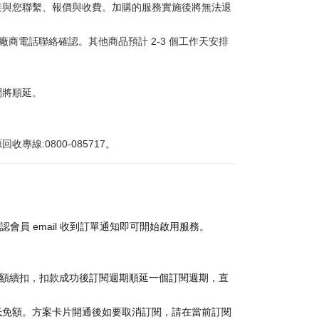
接與您聯繫、報價與收費。加購的服務實施後將無法退
商電話聯絡確認。其他商品預計 2-3 個工作天安排
間將順延。
:0800-085717。
認會員 email 收到訂單通知即可開始啟用服務。
金額續扣，扣款成功後訂閱週期順延一個訂閱週期，直
抵免額。方案卡片開通後如要取消訂閱，請在當前訂閱