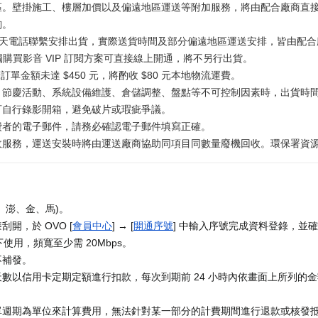
區。壁掛施工、樓層加價以及偏遠地區運送等附加服務，將由配合廠商直
詢。
工作天電話聯繫安排出貨，實際送貨時間及部分偏遠地區運送安排，皆由配合廠
獨購買影音 VIP 訂閱方案可直接線上開通，將不另行出貨。
訂單金額未達 $450 元，將酌收 $80 元本地物流運費。
、節慶活動、系統設備維護、倉儲調整、盤點等不可控制因素時，出貨時
可自行錄影開箱，避免破片或瑕疵爭議。
費者的電子郵件，請務必確認電子郵件填寫正確。
務，運送安裝時將由運送廠商協助同項目同數量廢機回收。環保署資源回收專線
、澎、金、馬)。
開，於 OVO [
會員中心
] → [
開通序號
] 中輸入序號完成資料登錄，並確
使用，頻寬至少需 20Mbps。
不補發。
數以信用卡定期定額進行扣款，每次到期前 24 小時內依畫面上所列的
單週期為單位來計算費用，無法針對某一部分的計費期間進行退款或核發