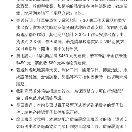
您聯繫、報價與收費。加購的服務實施後將無法退款，敬請留
意。地區列表請至「
產品介紹
」查詢。
寄送時間：訂單完成後，電視預計 7-10 個工作天電話聯繫安
排出貨，實際送貨時間及部分偏遠地區運送安排，皆由配合廠
商電話聯絡確認。其他商品預計 2-3 個工作天安排出貨，出
貨後約 2-3 個工作天送達。若是購單獨購買影音 VIP 訂閱方
案可直接線上開通，將不另行出貨。
費用說明：結帳商品滿 $450 元免運費，若單筆訂單金額未達
$450 元，將酌收 $80 元本地物流運費。
若遇到颱風地震等天災、周休二日、國定假日、節慶活動、系
統設備維護、倉儲調整、盤點等不可控制因素時，出貨時間將
順延。
收到商品若外箱破損請勿簽收。為保障雙方，可自行錄影開
箱，避免破片或瑕疵爭議。
發票寄送：本站發票以電子發票形式寄送到消費者的電子郵
件，請務必確認電子郵件填寫正確。
廢四機回收說明：本網站配合環保署廢四機回收服務，運送安
裝時將由運送廠商協助同項目同數量廢機回收。環保署資源回