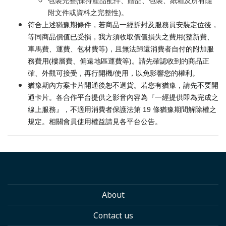
包裝完整(保持產品配件、贈品、包裝、紙箱及所有隨
附文件或資料之完整性)。
符合上述猶豫期條件，若商品一經拆封及服務員安裝定位後，
等同商品價值已受損，我方須收取價值損失之費用(整新費、
車馬費、運費、包材費等)，且無法歸還消費者自付的附加服
務費用(樓層費、偏遠地區運費等)。請先確認收到的商品正
確、外觀可接受，再行開機/使用，以免影響您的權利。
猶豫期內方案卡片開通後恕不退貨。若您有猶豫，請先不要開
通卡片。各合作平台提供之影音內容為『一經提供即為完成之
線上服務』，不適用消費者保護法第 19 條猶豫期間解除權之
規定。相關會員使用權益請見各平台公告。
About
Contact us