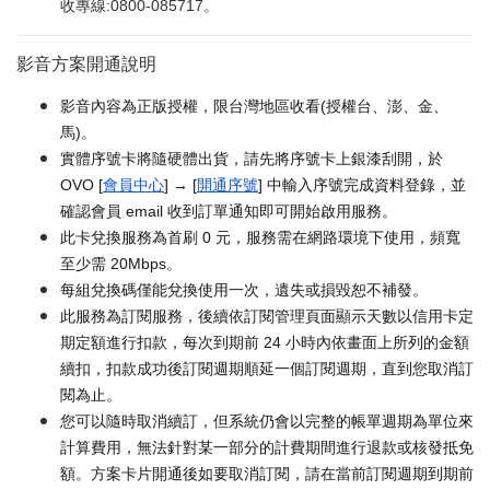
收專線:0800-085717。
影音方案開通說明
影音內容為正版授權，限台灣地區收看(授權台、澎、金、
馬)。
實體序號卡將隨硬體出貨，請先將序號卡上銀漆刮開，於
OVO [
會員中心
] → [
開通序號
] 中輸入序號完成資料登錄，並
確認會員 email 收到訂單通知即可開始啟用服務。
此卡兌換服務為首刷 0 元，服務需在網路環境下使用，頻寬
至少需 20Mbps。
每組兌換碼僅能兌換使用一次，遺失或損毀恕不補發。
此服務為訂閱服務，後續依訂閱管理頁面顯示天數以信用卡定
期定額進行扣款，每次到期前 24 小時內依畫面上所列的金額
續扣，扣款成功後訂閱週期順延一個訂閱週期，直到您取消訂
閱為止。
您可以隨時取消續訂，但系統仍會以完整的帳單週期為單位來
計算費用，無法針對某一部分的計費期間進行退款或核發抵免
額。方案卡片開通後如要取消訂閱，請在當前訂閱週期到期前