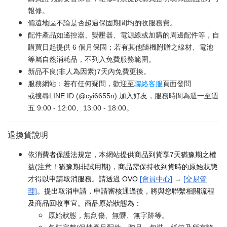
報修。
偏遠地區不論是否超過保固期間均酌收服務費。
配件產品如遙控器、變壓器、電源線或加購的周邊配件等，自
購買日起提供 6 個月保固；若有其他隨機附贈之線材、電池
等屬自然消耗品，不列入免費服務範圍。
新品不良(非人為因素)7天內免費更換。
服務網站：若有任何疑問，歡迎至
聯絡客服
頁面發問
或搜尋LINE ID (@cyi6655n) 加入好友，服務時間為週一至週
五 9:00 - 12:00、13:00 - 18:00。
退換貨說明
依消費者保護法規定，本網站提供商品到貨享7天猶豫期之權
益(注意！猶豫期非試用期)，商品需保持收到貨時的原始狀態
才得以申請取消服務。請透過 OVO
[會員中心]
→
[交易管
理]
。提出取消申請，申請審核通過後，將與您聯繫相關流程
及商品回收事宜。商品原始狀態為：
原始狀態，無刮傷、無髒、無字跡等。