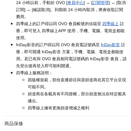
24 小時以前，手動於 OVO [
會員中心
] → [
訂閱管理
] → [取消
訂閱] → [確認取消]。到期前 24 小時內取消，將會收取訂閱
費用。
四季線上的訂戶得以同 OVO 會員帳號的信箱至
四季線上
註
冊，即可登入 四季線上APP 使用，手機、電腦、電視盒都能
使用。
friDay影音的訂戶得以同 OVO 會員電話號碼至
friDay影音
註
冊，即可開通 friDay影音 方案，手機、電腦、電視盒都能使
用。若已有與 OVO 會員相同電話號碼的 friDay影音 會員，請
先登出後再登入即可順利開通。
四季線上服務說明：
因版權規範，部份直播節目與原頻道商在其它平台呈現
可能不同。
頻道商在各載具有不同授權，部分頻道無法在特定載具
播出。
四季線上擁有更換頻道增減之權利
商品保修