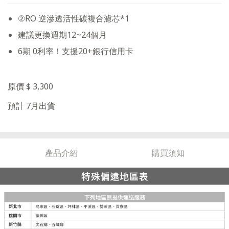
②RO 逆滲透活性碳複合濾芯*1
建議更換週期12~24個月
6期 0利率！支援20+銀行信用卡
原價 $ 3,300
預計 7月出貨
產品介紹
購買須知