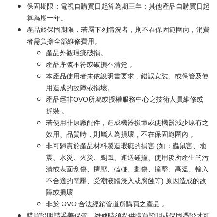
保固期限：電視自購買日起算為期三年；其他產品自購買日起
算為期一年。
產品於保固期限，若屬下列情況者，則不在保固範圍內，消費
者需負擔全部維修費用。
產品外觀瑕疵破損。
產品序號不符或破損不清楚 。
本產品使用者未依說明書要求，錯誤安裝、或保管及使
用造成的故障或損壞。
產品經非OVO所屬或授權服務中心之技術人員維修或
拆裝 。
若使用非原廠配件，造成機器損壞或使機器減少原有之
效用、品質時，則屬人為損壞，不在保固範圍內 。
非可歸責於產品材料製造瑕疵的損害 (如：蟲鼠害、地
震、水災、火災、颱風、運送碰撞、使用後所產生的污
漬或表面刮傷、擠壓、磕碰、劃傷、撞擊、高溫、輸入
不合適的電壓、受潮液體浸入或腐蝕等) 原因造成的故
障或損壞
非於 OVO 合法經銷管道所購買之產品 。
購買證明請妥善保管，維修時須提供購買證明或保固憑證才可