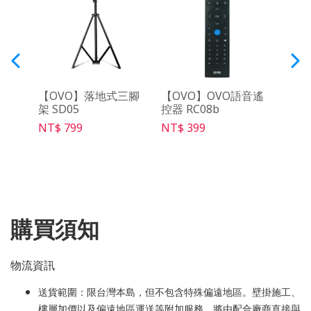
架
【OVO】落地式三腳
【OVO】OVO語音遙
【OV
架 SD05
控器 RC08b
充電線
NT$ 799
NT$ 399
NT$ 
購買須知
物流資訊
送貨範圍：限台灣本島，但不包含特殊偏遠地區。壁掛施工、
樓層加價以及偏遠地區運送等附加服務，將由配合廠商直接與