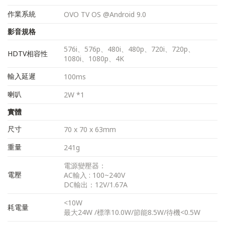
作業系統
OVO TV OS @Android 9.0
影音規格
576i、576p、480i、480p、720i、720p、
HDTV相容性
1080i、1080p、4K
輸入延遲
100ms
喇叭
2W *1
實體
尺寸
70 x 70 x 63mm
重量
241g
電源變壓器：
電壓
AC輸入 : 100~240V
DC輸出：12V/1.67A
<10W
耗電量
最大24W /標準10.0W/節能8.5W/待機<0.5W