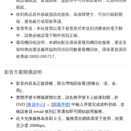
統設備維護、倉儲調整、盤點等不可控制因素時，出貨時間將
順延。
收到商品若外箱破損請勿簽收。為保障雙方，可自行錄影開
箱，避免破片或瑕疵爭議。
發票寄送：本站發票以電子發票形式寄送到消費者的電子郵
件，請務必確認電子郵件填寫正確。
廢四機回收說明：本網站配合環保署廢四機回收服務，運送安
裝時將由運送廠商協助同項目同數量廢機回收。環保署資源回
收專線:0800-085717。
影音方案開通說明
影音內容為正版授權，限台灣地區收看(授權台、澎、金、
馬)。
實體序號卡將隨硬體出貨，請先將序號卡上銀漆刮開，於
OVO [
會員中心
] → [
開通序號
] 中輸入序號完成資料登錄，並
確認會員 email 收到訂單通知即可開始啟用服務。
此卡兌換服務為首刷 0 元，服務需在網路環境下使用，頻寬
至少需 20Mbps。