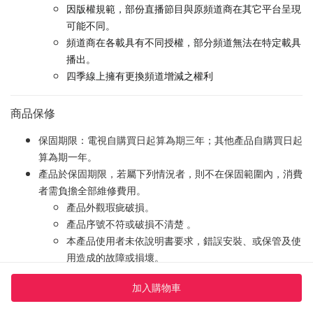
因版權規範，部份直播節目與原頻道商在其它平台呈現
可能不同。
頻道商在各載具有不同授權，部分頻道無法在特定載具
播出。
四季線上擁有更換頻道增減之權利
商品保修
保固期限：電視自購買日起算為期三年；其他產品自購買日起
算為期一年。
產品於保固期限，若屬下列情況者，則不在保固範圍內，消費
者需負擔全部維修費用。
產品外觀瑕疵破損。
產品序號不符或破損不清楚 。
本產品使用者未依說明書要求，錯誤安裝、或保管及使
用造成的故障或損壞。
產品經非OVO所屬或授權服務中心之技術人員維修或
加入購物車
拆裝 。
若使用非原廠配件，造成機器損壞或使機器減少原有之