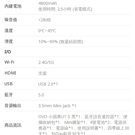
4800mAh
內建電池
使用時間: 2.5小時 (省電模式)
噪音值
<28dB
溫度
0ºC~45ºC
溼度
10%~90% (無凝結狀態)
I/O
Wi-Fi
2.4G/5G
HDMI
支援
USB
USB 2.0*1
藍牙
5.0
音源輸出
3.5mm Mini-Jack *1
OVO 小蘋果U1-S 黑*1、藍牙語音遙控器*1、便
攜收納包*1、Mini腳架*1、4號電池*2、電源供
商品資訊
應器*1、電源線*1、使用說明書*1、四季線上30
天*1、friDay影音30天*1