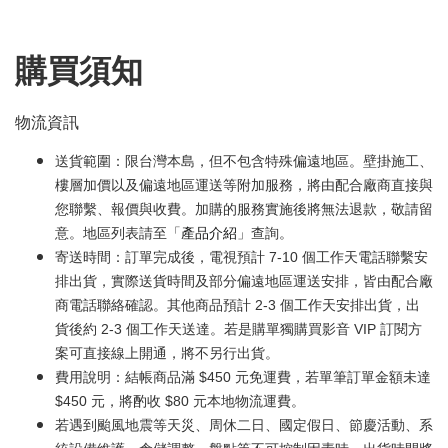
購買須知
物流資訊
送貨範圍：限台灣本島，但不包含特殊偏遠地區。壁掛施工、
樓層加價以及偏遠地區運送等附加服務，將由配合廠商直接與
您聯繫、報價與收費。加購的服務實施後將無法退款，敬請留
意。地區列表請至「
產品介紹
」查詢。
寄送時間：訂單完成後，電視預計 7-10 個工作天電話聯繫安
排出貨，實際送貨時間及部分偏遠地區運送安排，皆由配合廠
商電話聯絡確認。其他商品預計 2-3 個工作天安排出貨，出
貨後約 2-3 個工作天送達。若是購單獨購買影音 VIP 訂閱方
案可直接線上開通，將不另行出貨。
費用說明：結帳商品滿 $450 元免運費，若單筆訂單金額未達
$450 元，將酌收 $80 元本地物流運費。
若遇到颱風地震等天災、周休二日、國定假日、節慶活動、系