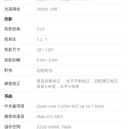
光源壽命
30000 小時
投影
投影技術
DLP
投射比
1.2 : 1
投影尺寸
20”~120”
投影距離
0.5m~3.0m
對焦
自動對焦
垂直自動校正， 水平手動校正，四點獨立校正
梯形校正
垂直±40度，水平±40度
系統
中央處理器
Quad-core Cortex-A53 up to 1.5GHz
圖形加速器
Mali-G31 MP2
儲存空間
32GB eMMC Flash