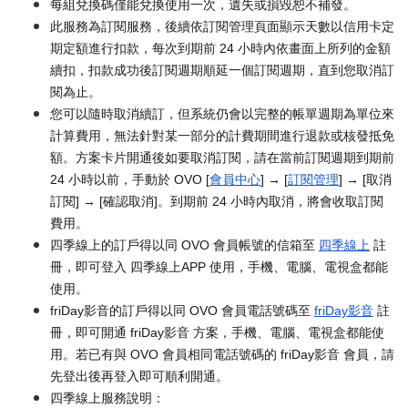
每組兌換碼僅能兌換使用一次，遺失或損毀恕不補發。
此服務為訂閱服務，後續依訂閱管理頁面顯示天數以信用卡定
期定額進行扣款，每次到期前 24 小時內依畫面上所列的金額
續扣，扣款成功後訂閱週期順延一個訂閱週期，直到您取消訂
閱為止。
您可以隨時取消續訂，但系統仍會以完整的帳單週期為單位來
計算費用，無法針對某一部分的計費期間進行退款或核發抵免
額。方案卡片開通後如要取消訂閱，請在當前訂閱週期到期前
24 小時以前，手動於 OVO [
會員中心
] → [
訂閱管理
] → [取消
訂閱] → [確認取消]。到期前 24 小時內取消，將會收取訂閱
費用。
四季線上的訂戶得以同 OVO 會員帳號的信箱至
四季線上
註
冊，即可登入 四季線上APP 使用，手機、電腦、電視盒都能
使用。
friDay影音的訂戶得以同 OVO 會員電話號碼至
friDay影音
註
冊，即可開通 friDay影音 方案，手機、電腦、電視盒都能使
用。若已有與 OVO 會員相同電話號碼的 friDay影音 會員，請
先登出後再登入即可順利開通。
四季線上服務說明：