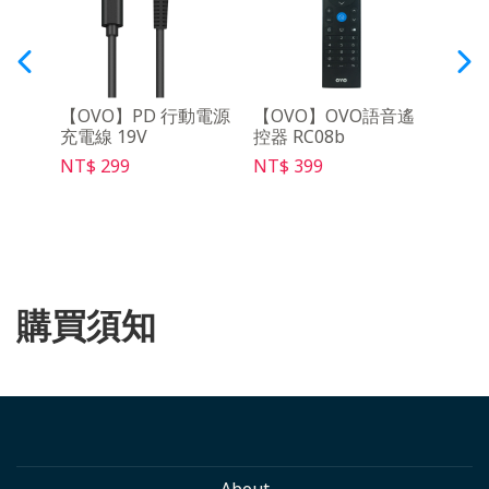
架
【OVO】PD 行動電源
【OVO】OVO語音遙
【O
充電線 19V
控器 RC08b
架Ma
NT$ 299
NT$ 399
NT$ 
購買須知