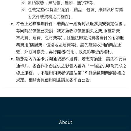
原始狀態，無刮傷、無髒、無字跡等。
包裝完整(保持產品配件、贈品、包裝、紙箱及所有隨
附文件或資料之完整性)。
符合上述猶豫期條件，若商品一經拆封及服務員安裝定位後，
等同商品價值已受損，我方須收取價值損失之費用(整新費、
車馬費、運費、包材費等)，且無法歸還消費者自付的附加服
務費用(樓層費、偏遠地區運費等)。請先確認收到的商品正
確、外觀可接受，再行開機/使用，以免影響您的權利。
猶豫期內方案卡片開通後恕不退貨。若您有猶豫，請先不要開
通卡片。各合作平台提供之影音內容為『一經提供即為完成之
線上服務』，不適用消費者保護法第 19 條猶豫期間解除權之
規定。相關會員使用權益請見各平台公告。
About