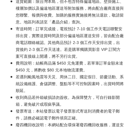
送貨範圍：限台灣本島，但不包含特殊偏遠地區。壁掛施工、
樓層加價以及偏遠地區運送等附加服務，將由配合廠商直接與
您聯繫、報價與收費。加購的服務實施後將無法退款，敬請留
意。地區列表請至「
產品介紹
」查詢。
寄送時間：訂單完成後，電視預計 7-10 個工作天電話聯繫安
排出貨，實際送貨時間及部分偏遠地區運送安排，皆由配合廠
商電話聯絡確認。其他商品預計 2-3 個工作天安排出貨，出
貨後約 2-3 個工作天送達。若是購單獨購買影音 VIP 訂閱方
案可直接線上開通，將不另行出貨。
費用說明：結帳商品滿 $450 元免運費，若單筆訂單金額未達
$450 元，將酌收 $80 元本地物流運費。
若遇到颱風地震等天災、周休二日、國定假日、節慶活動、系
統設備維護、倉儲調整、盤點等不可控制因素時，出貨時間將
順延。
收到商品若外箱破損請勿簽收。為保障雙方，可自行錄影開
箱，避免破片或瑕疵爭議。
發票寄送：本站發票以電子發票形式寄送到消費者的電子郵
件，請務必確認電子郵件填寫正確。
廢四機回收說明：本網站配合環保署廢四機回收服務，運送安