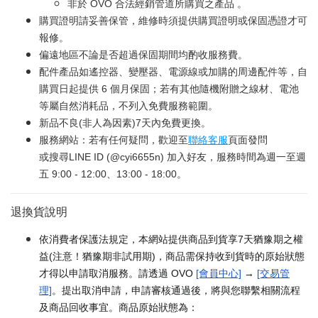
非於 OVO 合法經銷管道所購買之產品 。
購買證明請妥善保管，維修時須提供購買證明或保固憑證才可
報修。
偏遠地區不論是否超過保固期間均酌收服務費。
配件產品如遙控器、變壓器、電源線或加購的周邊配件等，自
購買日起提供 6 個月保固；若有其他隨機附贈之線材、電池
等屬自然消耗品，不列入免費服務範圍。
新品不良(非人為因素)7天內免費更換。
服務網站：若有任何疑問，歡迎至
聯絡客服
頁面發問
或搜尋LINE ID (@cyi6655n) 加入好友，服務時間為週一至週
五 9:00 - 12:00、13:00 - 18:00。
退換貨說明
依消費者保護法規定，本網站提供商品到貨享7天猶豫期之權
益(注意！猶豫期非試用期)，商品需保持收到貨時的原始狀態
才得以申請取消服務。請透過 OVO
[會員中心]
→
[交易管
理]
。提出取消申請，申請審核通過後，將與您聯繫相關流程
及商品回收事宜。商品原始狀態為：