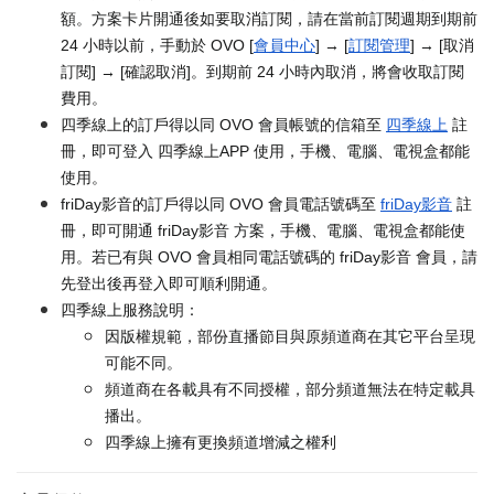
額。方案卡片開通後如要取消訂閱，請在當前訂閱週期到期前
24 小時以前，手動於 OVO [
會員中心
] → [
訂閱管理
] → [取消
訂閱] → [確認取消]。到期前 24 小時內取消，將會收取訂閱
費用。
四季線上的訂戶得以同 OVO 會員帳號的信箱至
四季線上
註
冊，即可登入 四季線上APP 使用，手機、電腦、電視盒都能
使用。
friDay影音的訂戶得以同 OVO 會員電話號碼至
friDay影音
註
冊，即可開通 friDay影音 方案，手機、電腦、電視盒都能使
用。若已有與 OVO 會員相同電話號碼的 friDay影音 會員，請
先登出後再登入即可順利開通。
四季線上服務說明：
因版權規範，部份直播節目與原頻道商在其它平台呈現
可能不同。
頻道商在各載具有不同授權，部分頻道無法在特定載具
播出。
四季線上擁有更換頻道增減之權利