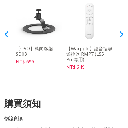
三腳
【OVO】萬向腳架
【Warpple】語音搜尋
【O
SD03
遙控器 RMP7 (LS5
控器 
Pro專用)
NT$ 699
NT$ 
NT$ 249
購買須知
物流資訊