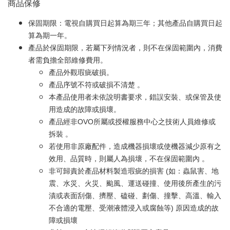
商品保修
保固期限：電視自購買日起算為期三年；其他產品自購買日起
算為期一年。
產品於保固期限，若屬下列情況者，則不在保固範圍內，消費
者需負擔全部維修費用。
產品外觀瑕疵破損。
產品序號不符或破損不清楚 。
本產品使用者未依說明書要求，錯誤安裝、或保管及使
用造成的故障或損壞。
產品經非OVO所屬或授權服務中心之技術人員維修或
拆裝 。
若使用非原廠配件，造成機器損壞或使機器減少原有之
效用、品質時，則屬人為損壞，不在保固範圍內 。
非可歸責於產品材料製造瑕疵的損害 (如：蟲鼠害、地
震、水災、火災、颱風、運送碰撞、使用後所產生的污
漬或表面刮傷、擠壓、磕碰、劃傷、撞擊、高溫、輸入
不合適的電壓、受潮液體浸入或腐蝕等) 原因造成的故
障或損壞