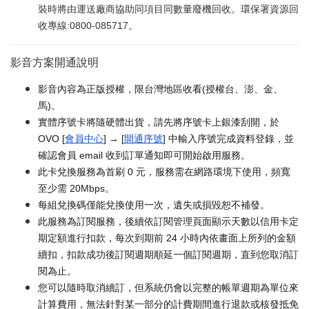
裝時將由運送廠商協助同項目同數量廢機回收。環保署資源回
收專線:0800-085717。
影音方案開通說明
影音內容為正版授權，限台灣地區收看(授權台、澎、金、
馬)。
實體序號卡將隨硬體出貨，請先將序號卡上銀漆刮開，於
OVO [
會員中心
] → [
開通序號
] 中輸入序號完成資料登錄，並
確認會員 email 收到訂單通知即可開始啟用服務。
此卡兌換服務為首刷 0 元，服務需在網路環境下使用，頻寬
至少需 20Mbps。
每組兌換碼僅能兌換使用一次，遺失或損毀恕不補發。
此服務為訂閱服務，後續依訂閱管理頁面顯示天數以信用卡定
期定額進行扣款，每次到期前 24 小時內依畫面上所列的金額
續扣，扣款成功後訂閱週期順延一個訂閱週期，直到您取消訂
閱為止。
您可以隨時取消續訂，但系統仍會以完整的帳單週期為單位來
計算費用，無法針對某一部分的計費期間進行退款或核發抵免