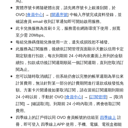
馬)。
實體序號卡將隨硬體出貨，請先將序號卡上銀漆刮開，於
OVO [
會員中心
] → [
開通序號
] 中輸入序號完成資料登錄，並
確認會員 email 收到訂單通知即可開始啟用服務。
此卡兌換服務為首刷 0 元，服務需在網路環境下使用，頻寬
至少需 20Mbps。
每組兌換碼僅能兌換使用一次，遺失或損毀恕不補發。
此服務為訂閱服務，後續依訂閱管理頁面顯示天數以信用卡定
期定額進行扣款，每次到期前 24 小時內依畫面上所列的金額
續扣，扣款成功後訂閱週期順延一個訂閱週期，直到您取消訂
閱為止。
您可以隨時取消續訂，但系統仍會以完整的帳單週期為單位來
計算費用，無法針對某一部分的計費期間進行退款或核發抵免
額。方案卡片開通後如要取消訂閱，請在當前訂閱週期到期前
24 小時以前，手動於 OVO [
會員中心
] → [
訂閱管理
] → [取消
訂閱] → [確認取消]。到期前 24 小時內取消，將會收取訂閱
費用。
四季線上的訂戶得以同 OVO 會員帳號的信箱至
四季線上
註
冊，即可登入 四季線上APP 使用，手機、電腦、電視盒都能