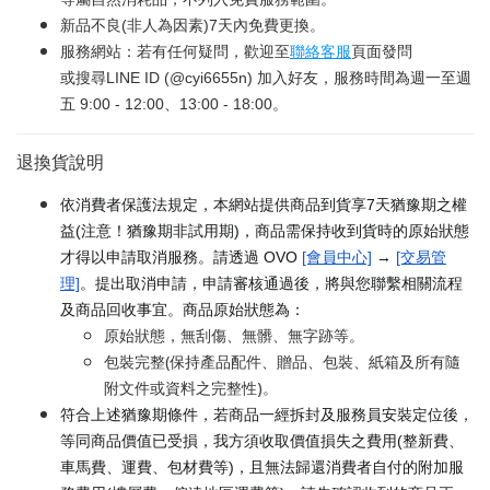
新品不良(非人為因素)7天內免費更換。
服務網站：若有任何疑問，歡迎至
聯絡客服
頁面發問
或搜尋LINE ID (@cyi6655n) 加入好友，服務時間為週一至週
五 9:00 - 12:00、13:00 - 18:00。
退換貨說明
依消費者保護法規定，本網站提供商品到貨享7天猶豫期之權
益(注意！猶豫期非試用期)，商品需保持收到貨時的原始狀態
才得以申請取消服務。請透過 OVO
[會員中心]
→
[交易管
理]
。提出取消申請，申請審核通過後，將與您聯繫相關流程
及商品回收事宜。商品原始狀態為：
原始狀態，無刮傷、無髒、無字跡等。
包裝完整(保持產品配件、贈品、包裝、紙箱及所有隨
附文件或資料之完整性)。
符合上述猶豫期條件，若商品一經拆封及服務員安裝定位後，
等同商品價值已受損，我方須收取價值損失之費用(整新費、
車馬費、運費、包材費等)，且無法歸還消費者自付的附加服