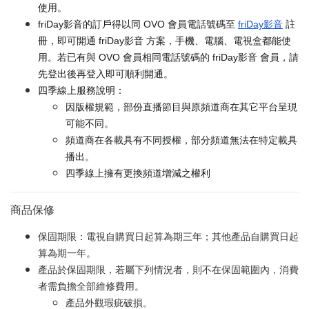
使用。
friDay影音的訂戶得以同 OVO 會員電話號碼至
friDay影音
註
冊，即可開通 friDay影音 方案，手機、電腦、電視盒都能使
用。若已有與 OVO 會員相同電話號碼的 friDay影音 會員，請
先登出後再登入即可順利開通。
四季線上服務說明：
因版權規範，部份直播節目與原頻道商在其它平台呈現
可能不同。
頻道商在各載具有不同授權，部分頻道無法在特定載具
播出。
四季線上擁有更換頻道增減之權利
商品保修
保固期限：電視自購買日起算為期三年；其他產品自購買日起
算為期一年。
產品於保固期限，若屬下列情況者，則不在保固範圍內，消費
者需負擔全部維修費用。
產品外觀瑕疵破損。