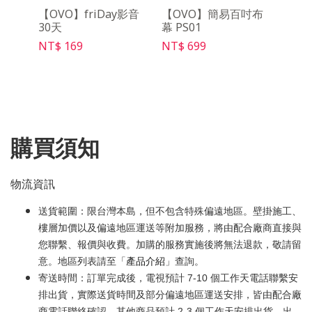
語音搜尋
【OVO】friDay影音
【OVO】簡易百吋布
【OV
5
30天
幕 PS01
充電線
NT$ 169
NT$ 699
NT$ 
購買須知
物流資訊
送貨範圍：限台灣本島，但不包含特殊偏遠地區。壁掛施工、
樓層加價以及偏遠地區運送等附加服務，將由配合廠商直接與
您聯繫、報價與收費。加購的服務實施後將無法退款，敬請留
意。地區列表請至「
產品介紹
」查詢。
寄送時間：訂單完成後，電視預計 7-10 個工作天電話聯繫安
排出貨，實際送貨時間及部分偏遠地區運送安排，皆由配合廠
商電話聯絡確認。其他商品預計 2-3 個工作天安排出貨，出