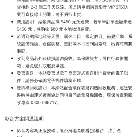
貨後約 2-3 個工作天送達。若是購單獨購買影音 VIP 訂閱方
案可直接線上開通，將不另行出貨。
費用說明：結帳商品滿 $450 元免運費，若單筆訂單金額未達
$450 元，將酌收 $80 元本地物流運費。
若遇到颱風地震等天災、周休二日、國定假日、節慶活動、系
統設備維護、倉儲調整、盤點等不可控制因素時，出貨時間將
順延。
收到商品若外箱破損請勿簽收。為保障雙方，可自行錄影開
箱，避免破片或瑕疵爭議。
發票寄送：本站發票以電子發票形式寄送到消費者的電子郵
件，請務必確認電子郵件填寫正確。
廢四機回收說明：本網站配合環保署廢四機回收服務，運送安
裝時將由運送廠商協助同項目同數量廢機回收。環保署資源回
收專線:0800-085717。
影音方案開通說明
影音內容為正版授權，限台灣地區收看(授權台、澎、金、