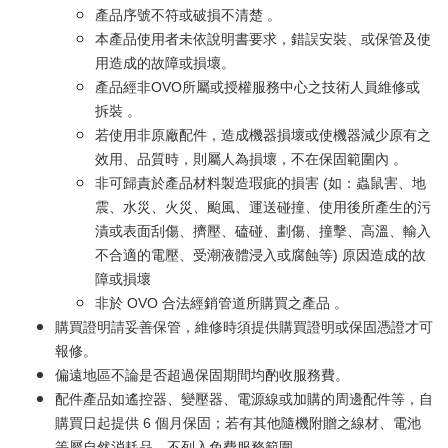
產品序號不符或破損不清楚 。
本產品使用者未依說明書要求，錯誤安裝、或保管及使
用造成的故障或損壞。
產品經非OVO所屬或授權服務中心之技術人員維修或
拆裝 。
若使用非原廠配件，造成機器損壞或使機器減少原有之
效用、品質時，則屬人為損壞，不在保固範圍內 。
非可歸責於產品材料製造瑕疵的損害 (如：蟲鼠害、地
震、水災、火災、颱風、運送碰撞、使用後所產生的污
漬或表面刮傷、擠壓、磕碰、劃傷、撞擊、高溫、輸入
不合適的電壓、受潮液體浸入或腐蝕等) 原因造成的故
障或損壞
非於 OVO 合法經銷管道所購買之產品 。
購買證明請妥善保管，維修時須提供購買證明或保固憑證才可
報修。
偏遠地區不論是否超過保固期間均酌收服務費。
配件產品如遙控器、變壓器、電源線或加購的周邊配件等，自
購買日起提供 6 個月保固；若有其他隨機附贈之線材、電池
等屬自然消耗品，不列入免費服務範圍。