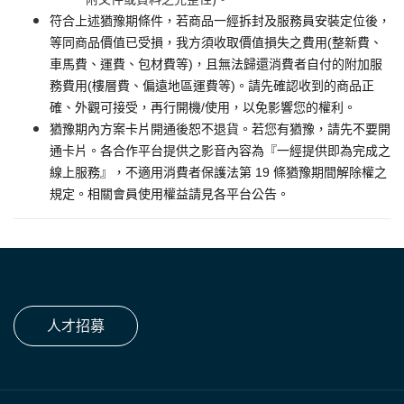
符合上述猶豫期條件，若商品一經拆封及服務員安裝定位後，
等同商品價值已受損，我方須收取價值損失之費用(整新費、
車馬費、運費、包材費等)，且無法歸還消費者自付的附加服
務費用(樓層費、偏遠地區運費等)。請先確認收到的商品正
確、外觀可接受，再行開機/使用，以免影響您的權利。
猶豫期內方案卡片開通後恕不退貨。若您有猶豫，請先不要開
通卡片。各合作平台提供之影音內容為『一經提供即為完成之
線上服務』，不適用消費者保護法第 19 條猶豫期間解除權之
規定。相關會員使用權益請見各平台公告。
人才招募