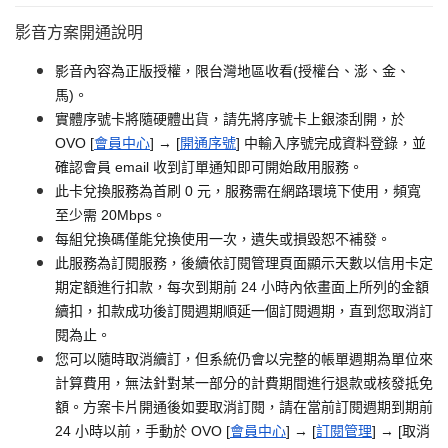
影音方案開通說明
影音內容為正版授權，限台灣地區收看(授權台、澎、金、
馬)。
實體序號卡將隨硬體出貨，請先將序號卡上銀漆刮開，於
OVO [
會員中心
] → [
開通序號
] 中輸入序號完成資料登錄，並
確認會員 email 收到訂單通知即可開始啟用服務。
此卡兌換服務為首刷 0 元，服務需在網路環境下使用，頻寬
至少需 20Mbps。
每組兌換碼僅能兌換使用一次，遺失或損毀恕不補發。
此服務為訂閱服務，後續依訂閱管理頁面顯示天數以信用卡定
期定額進行扣款，每次到期前 24 小時內依畫面上所列的金額
續扣，扣款成功後訂閱週期順延一個訂閱週期，直到您取消訂
閱為止。
您可以隨時取消續訂，但系統仍會以完整的帳單週期為單位來
計算費用，無法針對某一部分的計費期間進行退款或核發抵免
額。方案卡片開通後如要取消訂閱，請在當前訂閱週期到期前
24 小時以前，手動於 OVO [
會員中心
] → [
訂閱管理
] → [取消