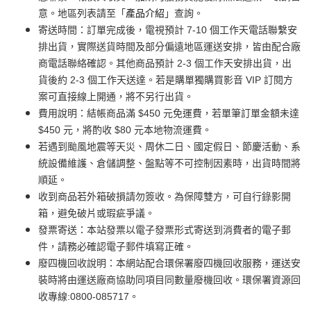
意。地區列表請至「
產品介紹
」查詢。
寄送時間：訂單完成後，電視預計 7-10 個工作天電話聯繫安
排出貨，實際送貨時間及部分偏遠地區運送安排，皆由配合廠
商電話聯絡確認。其他商品預計 2-3 個工作天安排出貨，出
貨後約 2-3 個工作天送達。若是購單獨購買影音 VIP 訂閱方
案可直接線上開通，將不另行出貨。
費用說明：結帳商品滿 $450 元免運費，若單筆訂單金額未達
$450 元，將酌收 $80 元本地物流運費。
若遇到颱風地震等天災、周休二日、國定假日、節慶活動、系
統設備維護、倉儲調整、盤點等不可控制因素時，出貨時間將
順延。
收到商品若外箱破損請勿簽收。為保障雙方，可自行錄影開
箱，避免破片或瑕疵爭議。
發票寄送：本站發票以電子發票形式寄送到消費者的電子郵
件，請務必確認電子郵件填寫正確。
廢四機回收說明：本網站配合環保署廢四機回收服務，運送安
裝時將由運送廠商協助同項目同數量廢機回收。環保署資源回
收專線:0800-085717。