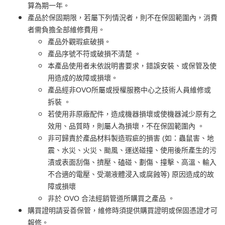
算為期一年。
產品於保固期限，若屬下列情況者，則不在保固範圍內，消費
者需負擔全部維修費用。
產品外觀瑕疵破損。
產品序號不符或破損不清楚 。
本產品使用者未依說明書要求，錯誤安裝、或保管及使
用造成的故障或損壞。
產品經非OVO所屬或授權服務中心之技術人員維修或
拆裝 。
若使用非原廠配件，造成機器損壞或使機器減少原有之
效用、品質時，則屬人為損壞，不在保固範圍內 。
非可歸責於產品材料製造瑕疵的損害 (如：蟲鼠害、地
震、水災、火災、颱風、運送碰撞、使用後所產生的污
漬或表面刮傷、擠壓、磕碰、劃傷、撞擊、高溫、輸入
不合適的電壓、受潮液體浸入或腐蝕等) 原因造成的故
障或損壞
非於 OVO 合法經銷管道所購買之產品 。
購買證明請妥善保管，維修時須提供購買證明或保固憑證才可
報修。