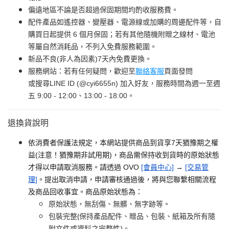
偏遠地區不論是否超過保固期間均酌收服務費。
配件產品如遙控器、變壓器、電源線或加購的周邊配件等，自
購買日起提供 6 個月保固；若有其他隨機附贈之線材、電池
等屬自然消耗品，不列入免費服務範圍。
新品不良(非人為因素)7天內免費更換。
服務網站：若有任何疑問，歡迎至
聯絡客服
頁面發問
或搜尋LINE ID (@cyi6655n) 加入好友，服務時間為週一至週
五 9:00 - 12:00、13:00 - 18:00。
退換貨說明
依消費者保護法規定，本網站提供商品到貨享7天猶豫期之權
益(注意！猶豫期非試用期)，商品需保持收到貨時的原始狀態
才得以申請取消服務。請透過 OVO
[會員中心]
→
[交易管
理]
。提出取消申請，申請審核通過後，將與您聯繫相關流程
及商品回收事宜。商品原始狀態為：
原始狀態，無刮傷、無髒、無字跡等。
包裝完整(保持產品配件、贈品、包裝、紙箱及所有隨
附文件或資料之完整性)。