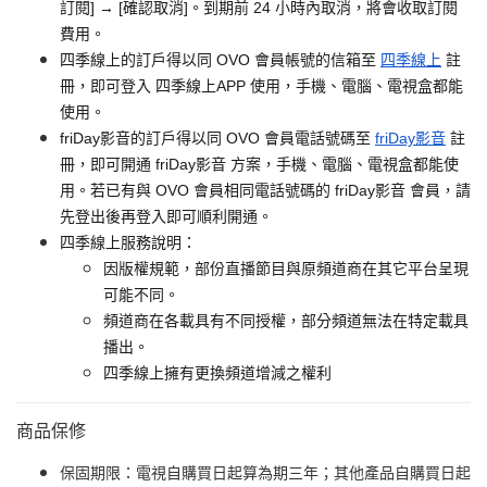
訂閱] → [確認取消]。到期前 24 小時內取消，將會收取訂閱
費用。
四季線上的訂戶得以同 OVO 會員帳號的信箱至
四季線上
註
冊，即可登入 四季線上APP 使用，手機、電腦、電視盒都能
使用。
friDay影音的訂戶得以同 OVO 會員電話號碼至
friDay影音
註
冊，即可開通 friDay影音 方案，手機、電腦、電視盒都能使
用。若已有與 OVO 會員相同電話號碼的 friDay影音 會員，請
先登出後再登入即可順利開通。
四季線上服務說明：
因版權規範，部份直播節目與原頻道商在其它平台呈現
可能不同。
頻道商在各載具有不同授權，部分頻道無法在特定載具
播出。
四季線上擁有更換頻道增減之權利
商品保修
保固期限：電視自購買日起算為期三年；其他產品自購買日起