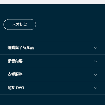
人才招募
選購與了解產品
投影機
影音內容
閨蜜機與電視
影音訂閱
支援服務
電視盒與周邊
常見問題
關於 OVO
生活家電
聯繫客服
關於我們