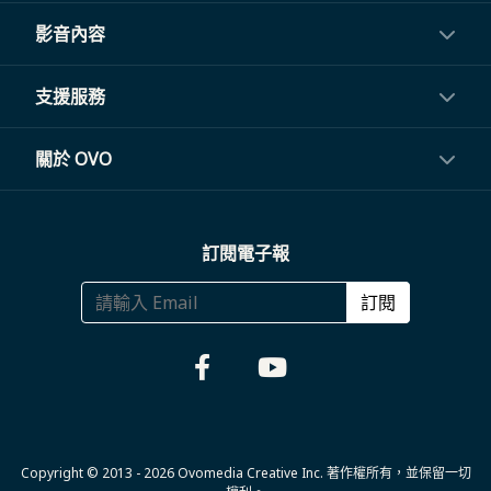
投影機
影音內容
閨蜜機與電視
影音訂閱
支援服務
電視盒與周邊
常見問題
關於 OVO
生活家電
聯繫客服
關於我們
訂閱電子報
大宗採購
體驗門市
商務合作
訂閱
福利品專區
哪裡購買
Copyright © 2013 - 2026 Ovomedia Creative Inc. 著作權所有，並保留一切