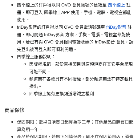
四季線上的訂戶得以同 OVO 會員帳號的信箱至
四季線上
註
冊，即可登入 四季線上APP 使用，手機、電腦、電視盒都能
使用。
friDay影音的訂戶得以同 OVO 會員電話號碼至
friDay影音
註
冊，即可開通 friDay影音 方案，手機、電腦、電視盒都能使
用。若已有與 OVO 會員相同電話號碼的 friDay影音 會員，請
先登出後再登入即可順利開通。
四季線上服務說明：
因版權規範，部份直播節目與原頻道商在其它平台呈現
可能不同。
頻道商在各載具有不同授權，部分頻道無法在特定載具
播出。
四季線上擁有更換頻道增減之權利
商品保修
保固期限：電視自購買日起算為期三年；其他產品自購買日起
算為期一年。
產品於保固期限，若屬下列情況者，則不在保固範圍內，消費