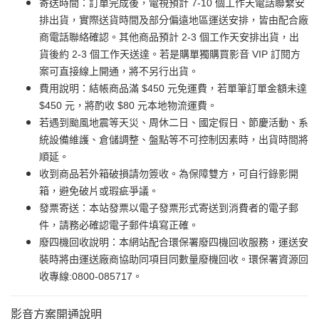
寄送時間：訂單完成後，電視預計 7-10 個工作天電話聯繫安
排出貨，實際送貨時間及部分偏遠地區運送安排，皆由配合廠
商電話聯絡確認。其他商品預計 2-3 個工作天安排出貨，出
貨後約 2-3 個工作天送達。若是購單獨購買影音 VIP 訂閱方
案可直接線上開通，將不另行出貨。
費用說明：結帳商品滿 $450 元免運費，若單筆訂單金額未達
$450 元，將酌收 $80 元本地物流運費。
若遇到颱風地震等天災、周休二日、國定假日、節慶活動、系
統設備維護、倉儲調整、盤點等不可控制因素時，出貨時間將
順延。
收到商品若外箱破損請勿簽收。為保障雙方，可自行錄影開
箱，避免破片或瑕疵爭議。
發票寄送：本站發票以電子發票形式寄送到消費者的電子郵
件，請務必確認電子郵件填寫正確。
廢四機回收說明：本網站配合環保署廢四機回收服務，運送安
裝時將由運送廠商協助同項目同數量廢機回收。環保署資源回
收專線:0800-085717。
影音方案開通說明