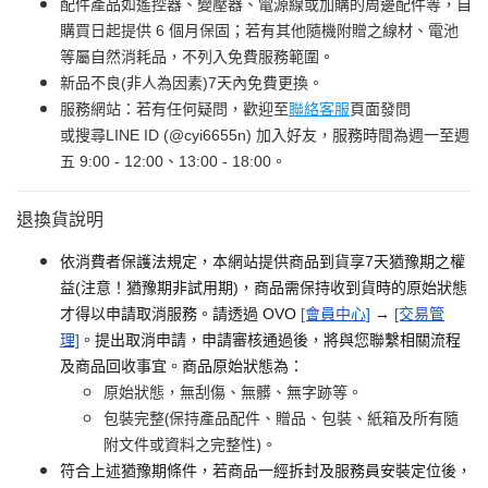
配件產品如遙控器、變壓器、電源線或加購的周邊配件等，自
購買日起提供 6 個月保固；若有其他隨機附贈之線材、電池
等屬自然消耗品，不列入免費服務範圍。
新品不良(非人為因素)7天內免費更換。
服務網站：若有任何疑問，歡迎至
聯絡客服
頁面發問
或搜尋LINE ID (@cyi6655n) 加入好友，服務時間為週一至週
五 9:00 - 12:00、13:00 - 18:00。
退換貨說明
依消費者保護法規定，本網站提供商品到貨享7天猶豫期之權
益(注意！猶豫期非試用期)，商品需保持收到貨時的原始狀態
才得以申請取消服務。請透過 OVO
[會員中心]
→
[交易管
理]
。提出取消申請，申請審核通過後，將與您聯繫相關流程
及商品回收事宜。商品原始狀態為：
原始狀態，無刮傷、無髒、無字跡等。
包裝完整(保持產品配件、贈品、包裝、紙箱及所有隨
附文件或資料之完整性)。
符合上述猶豫期條件，若商品一經拆封及服務員安裝定位後，