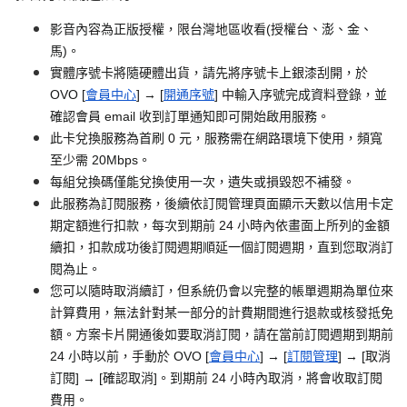
影音內容為正版授權，限台灣地區收看(授權台、澎、金、
馬)。
實體序號卡將隨硬體出貨，請先將序號卡上銀漆刮開，於
OVO [
會員中心
] → [
開通序號
] 中輸入序號完成資料登錄，並
確認會員 email 收到訂單通知即可開始啟用服務。
此卡兌換服務為首刷 0 元，服務需在網路環境下使用，頻寬
至少需 20Mbps。
每組兌換碼僅能兌換使用一次，遺失或損毀恕不補發。
此服務為訂閱服務，後續依訂閱管理頁面顯示天數以信用卡定
期定額進行扣款，每次到期前 24 小時內依畫面上所列的金額
續扣，扣款成功後訂閱週期順延一個訂閱週期，直到您取消訂
閱為止。
您可以隨時取消續訂，但系統仍會以完整的帳單週期為單位來
計算費用，無法針對某一部分的計費期間進行退款或核發抵免
額。方案卡片開通後如要取消訂閱，請在當前訂閱週期到期前
24 小時以前，手動於 OVO [
會員中心
] → [
訂閱管理
] → [取消
訂閱] → [確認取消]。到期前 24 小時內取消，將會收取訂閱
費用。