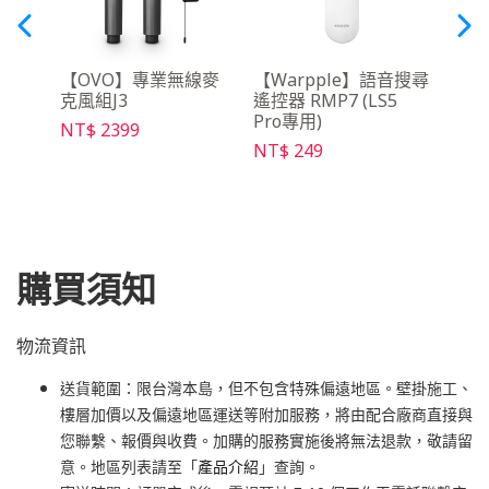
3 便
【OVO】專業無線麥
【Warpple】語音搜尋
【OV
克風組J3
遙控器 RMP7 (LS5
充電線
Pro專用)
NT$ 2399
NT$ 
NT$ 249
購買須知
物流資訊
送貨範圍：限台灣本島，但不包含特殊偏遠地區。壁掛施工、
樓層加價以及偏遠地區運送等附加服務，將由配合廠商直接與
您聯繫、報價與收費。加購的服務實施後將無法退款，敬請留
意。地區列表請至「
產品介紹
」查詢。