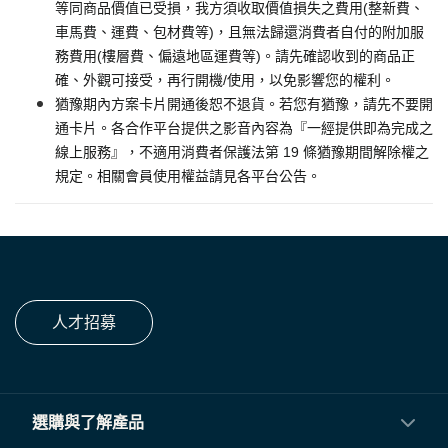
等同商品價值已受損，我方須收取價值損失之費用(整新費、
車馬費、運費、包材費等)，且無法歸還消費者自付的附加服
務費用(樓層費、偏遠地區運費等)。請先確認收到的商品正
確、外觀可接受，再行開機/使用，以免影響您的權利。
猶豫期內方案卡片開通後恕不退貨。若您有猶豫，請先不要開
通卡片。各合作平台提供之影音內容為『一經提供即為完成之
線上服務』，不適用消費者保護法第 19 條猶豫期間解除權之
規定。相關會員使用權益請見各平台公告。
人才招募
選購與了解產品