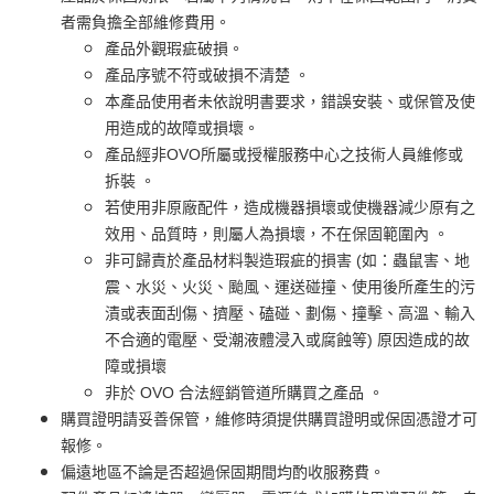
者需負擔全部維修費用。
產品外觀瑕疵破損。
產品序號不符或破損不清楚 。
本產品使用者未依說明書要求，錯誤安裝、或保管及使
用造成的故障或損壞。
產品經非OVO所屬或授權服務中心之技術人員維修或
拆裝 。
若使用非原廠配件，造成機器損壞或使機器減少原有之
效用、品質時，則屬人為損壞，不在保固範圍內 。
非可歸責於產品材料製造瑕疵的損害 (如：蟲鼠害、地
震、水災、火災、颱風、運送碰撞、使用後所產生的污
漬或表面刮傷、擠壓、磕碰、劃傷、撞擊、高溫、輸入
不合適的電壓、受潮液體浸入或腐蝕等) 原因造成的故
障或損壞
非於 OVO 合法經銷管道所購買之產品 。
購買證明請妥善保管，維修時須提供購買證明或保固憑證才可
報修。
偏遠地區不論是否超過保固期間均酌收服務費。