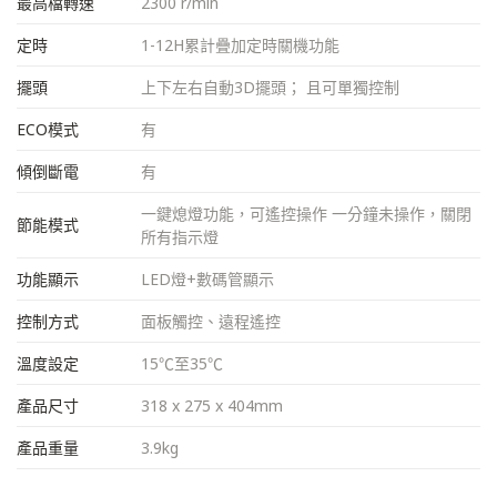
最高檔轉速
2300 r/min
定時
1-12H累計疊加定時關機功能
擺頭
上下左右自動3D擺頭； 且可單獨控制
ECO模式
有
傾倒斷電
有
一鍵熄燈功能，可遙控操作 一分鐘未操作，關閉
節能模式
所有指示燈
功能顯示
LED燈+數碼管顯示
控制方式
面板觸控、遠程遙控
溫度設定
15℃至35℃
產品尺寸
318 x 275 x 404mm
產品重量
3.9kg