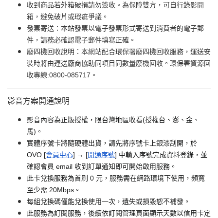
收到商品若外箱破損請勿簽收。為保障雙方，可自行錄影開
箱，避免破片或瑕疵爭議。
發票寄送：本站發票以電子發票形式寄送到消費者的電子郵
件，請務必確認電子郵件填寫正確。
廢四機回收說明：本網站配合環保署廢四機回收服務，運送安
裝時將由運送廠商協助同項目同數量廢機回收。環保署資源回
收專線:0800-085717。
影音方案開通說明
影音內容為正版授權，限台灣地區收看(授權台、澎、金、
馬)。
實體序號卡將隨硬體出貨，請先將序號卡上銀漆刮開，於
OVO [
會員中心
] → [
開通序號
] 中輸入序號完成資料登錄，並
確認會員 email 收到訂單通知即可開始啟用服務。
此卡兌換服務為首刷 0 元，服務需在網路環境下使用，頻寬
至少需 20Mbps。
每組兌換碼僅能兌換使用一次，遺失或損毀恕不補發。
此服務為訂閱服務，後續依訂閱管理頁面顯示天數以信用卡定