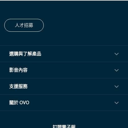
人才招募
選購與了解產品
投影機
影音內容
閨蜜機與電視
影音訂閱
支援服務
電視盒與周邊
常見問題
關於 OVO
生活家電
聯繫客服
關於我們
訂閱電子報