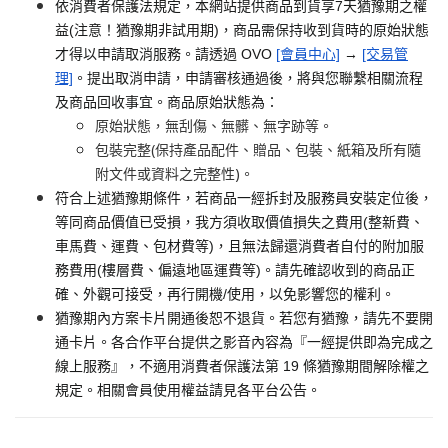
依消費者保護法規定，本網站提供商品到貨享7天猶豫期之權
益(注意！猶豫期非試用期)，商品需保持收到貨時的原始狀態
才得以申請取消服務。請透過 OVO
[會員中心]
→
[交易管
理]
。提出取消申請，申請審核通過後，將與您聯繫相關流程
及商品回收事宜。商品原始狀態為：
原始狀態，無刮傷、無髒、無字跡等。
包裝完整(保持產品配件、贈品、包裝、紙箱及所有隨
附文件或資料之完整性)。
符合上述猶豫期條件，若商品一經拆封及服務員安裝定位後，
等同商品價值已受損，我方須收取價值損失之費用(整新費、
車馬費、運費、包材費等)，且無法歸還消費者自付的附加服
務費用(樓層費、偏遠地區運費等)。請先確認收到的商品正
確、外觀可接受，再行開機/使用，以免影響您的權利。
猶豫期內方案卡片開通後恕不退貨。若您有猶豫，請先不要開
通卡片。各合作平台提供之影音內容為『一經提供即為完成之
線上服務』，不適用消費者保護法第 19 條猶豫期間解除權之
規定。相關會員使用權益請見各平台公告。