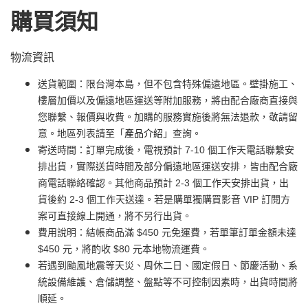
購買須知
物流資訊
送貨範圍：限台灣本島，但不包含特殊偏遠地區。壁掛施工、
樓層加價以及偏遠地區運送等附加服務，將由配合廠商直接與
您聯繫、報價與收費。加購的服務實施後將無法退款，敬請留
意。地區列表請至「
產品介紹
」查詢。
寄送時間：訂單完成後，電視預計 7-10 個工作天電話聯繫安
排出貨，實際送貨時間及部分偏遠地區運送安排，皆由配合廠
商電話聯絡確認。其他商品預計 2-3 個工作天安排出貨，出
貨後約 2-3 個工作天送達。若是購單獨購買影音 VIP 訂閱方
案可直接線上開通，將不另行出貨。
費用說明：結帳商品滿 $450 元免運費，若單筆訂單金額未達
$450 元，將酌收 $80 元本地物流運費。
若遇到颱風地震等天災、周休二日、國定假日、節慶活動、系
統設備維護、倉儲調整、盤點等不可控制因素時，出貨時間將
順延。