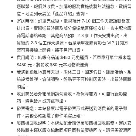
您聯繫、報價與收費。加購的服務實施後將無法退款，敬請留
意。地區列表請至「
產品介紹
」查詢。
寄送時間：訂單完成後，電視預計 7-10 個工作天電話聯繫安
排出貨，實際送貨時間及部分偏遠地區運送安排，皆由配合廠
商電話聯絡確認。其他商品預計 2-3 個工作天安排出貨，出
貨後約 2-3 個工作天送達。若是購單獨購買影音 VIP 訂閱方
案可直接線上開通，將不另行出貨。
費用說明：結帳商品滿 $450 元免運費，若單筆訂單金額未達
$450 元，將酌收 $80 元本地物流運費。
若遇到颱風地震等天災、周休二日、國定假日、節慶活動、系
統設備維護、倉儲調整、盤點等不可控制因素時，出貨時間將
順延。
收到商品若外箱破損請勿簽收。為保障雙方，可自行錄影開
箱，避免破片或瑕疵爭議。
發票寄送：本站發票以電子發票形式寄送到消費者的電子郵
件，請務必確認電子郵件填寫正確。
廢四機回收說明：本網站配合環保署廢四機回收服務，運送安
裝時將由運送廠商協助同項目同數量廢機回收。環保署資源回