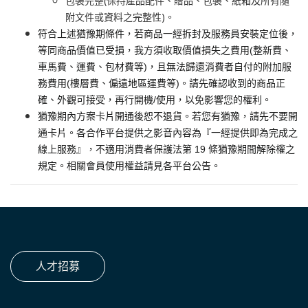
包裝完整(保持產品配件、贈品、包裝、紙箱及所有隨
附文件或資料之完整性)。
符合上述猶豫期條件，若商品一經拆封及服務員安裝定位後，
等同商品價值已受損，我方須收取價值損失之費用(整新費、
車馬費、運費、包材費等)，且無法歸還消費者自付的附加服
務費用(樓層費、偏遠地區運費等)。請先確認收到的商品正
確、外觀可接受，再行開機/使用，以免影響您的權利。
猶豫期內方案卡片開通後恕不退貨。若您有猶豫，請先不要開
通卡片。各合作平台提供之影音內容為『一經提供即為完成之
線上服務』，不適用消費者保護法第 19 條猶豫期間解除權之
規定。相關會員使用權益請見各平台公告。
人才招募