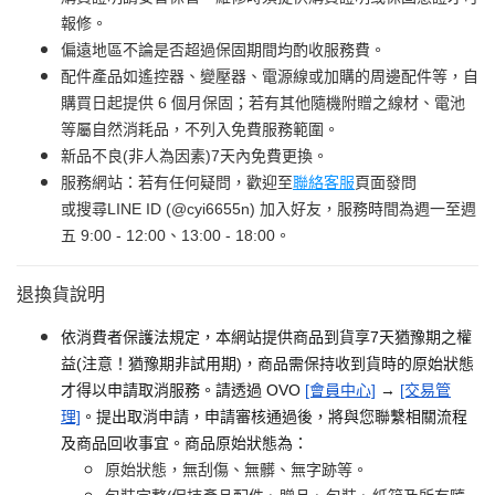
報修。
偏遠地區不論是否超過保固期間均酌收服務費。
配件產品如遙控器、變壓器、電源線或加購的周邊配件等，自
購買日起提供 6 個月保固；若有其他隨機附贈之線材、電池
等屬自然消耗品，不列入免費服務範圍。
新品不良(非人為因素)7天內免費更換。
服務網站：若有任何疑問，歡迎至
聯絡客服
頁面發問
或搜尋LINE ID (@cyi6655n) 加入好友，服務時間為週一至週
五 9:00 - 12:00、13:00 - 18:00。
退換貨說明
依消費者保護法規定，本網站提供商品到貨享7天猶豫期之權
益(注意！猶豫期非試用期)，商品需保持收到貨時的原始狀態
才得以申請取消服務。請透過 OVO
[會員中心]
→
[交易管
理]
。提出取消申請，申請審核通過後，將與您聯繫相關流程
及商品回收事宜。商品原始狀態為：
原始狀態，無刮傷、無髒、無字跡等。