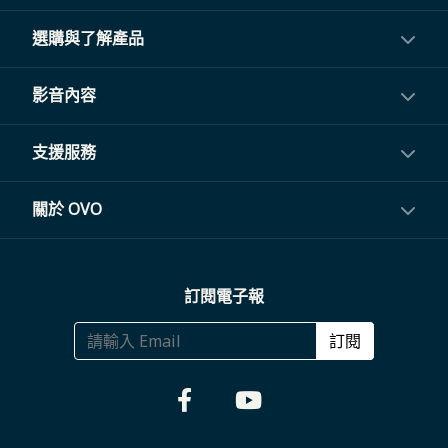
選購與了解產品
投影機
影音內容
閨蜜機與電視
影音訂閱
支援服務
電視盒與周邊
常見問題
關於 OVO
生活家電
聯繫客服
關於我們
訂閱電子報
大宗採購
體驗門市
商務合作
訂閱
福利品專區
哪裡購買