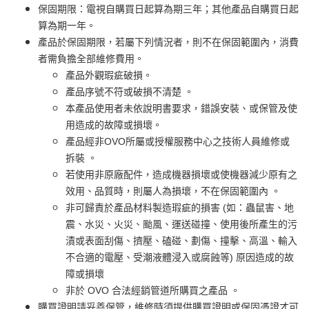
保固期限：電視自購買日起算為期三年；其他產品自購買日起
算為期一年。
產品於保固期限，若屬下列情況者，則不在保固範圍內，消費
者需負擔全部維修費用。
產品外觀瑕疵破損。
產品序號不符或破損不清楚 。
本產品使用者未依說明書要求，錯誤安裝、或保管及使
用造成的故障或損壞。
產品經非OVO所屬或授權服務中心之技術人員維修或
拆裝 。
若使用非原廠配件，造成機器損壞或使機器減少原有之
效用、品質時，則屬人為損壞，不在保固範圍內 。
非可歸責於產品材料製造瑕疵的損害 (如：蟲鼠害、地
震、水災、火災、颱風、運送碰撞、使用後所產生的污
漬或表面刮傷、擠壓、磕碰、劃傷、撞擊、高溫、輸入
不合適的電壓、受潮液體浸入或腐蝕等) 原因造成的故
障或損壞
非於 OVO 合法經銷管道所購買之產品 。
購買證明請妥善保管，維修時須提供購買證明或保固憑證才可