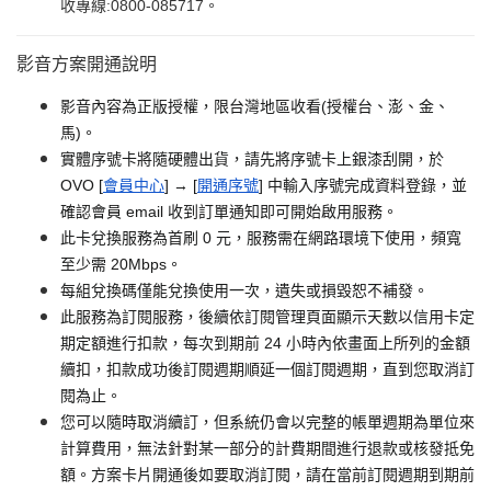
收專線:0800-085717。
影音方案開通說明
影音內容為正版授權，限台灣地區收看(授權台、澎、金、
馬)。
實體序號卡將隨硬體出貨，請先將序號卡上銀漆刮開，於
OVO [
會員中心
] → [
開通序號
] 中輸入序號完成資料登錄，並
確認會員 email 收到訂單通知即可開始啟用服務。
此卡兌換服務為首刷 0 元，服務需在網路環境下使用，頻寬
至少需 20Mbps。
每組兌換碼僅能兌換使用一次，遺失或損毀恕不補發。
此服務為訂閱服務，後續依訂閱管理頁面顯示天數以信用卡定
期定額進行扣款，每次到期前 24 小時內依畫面上所列的金額
續扣，扣款成功後訂閱週期順延一個訂閱週期，直到您取消訂
閱為止。
您可以隨時取消續訂，但系統仍會以完整的帳單週期為單位來
計算費用，無法針對某一部分的計費期間進行退款或核發抵免
額。方案卡片開通後如要取消訂閱，請在當前訂閱週期到期前