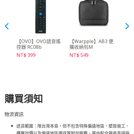
月租
【OVO】OVO語音遙
【Warpple】AB3 便
【OV
控器 RC08b
攜收納包M
30天
NT$ 399
NT$ 549
NT$ 
購買須知
物流資訊
送貨範圍：限台灣本島，但不包含特殊偏遠地區。壁掛施工、
樓層加價以及偏遠地區運送等附加服務，將由配合廠商直接與