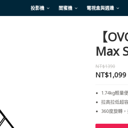
投影機
閨蜜機
電視盒與週邊
【O
Max 
NT$1390
NT$1,099
1.74kg輕
拉高拉低超容
360度旋轉