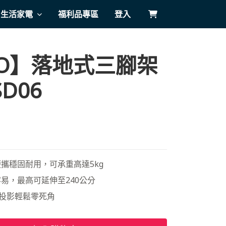
生活家電
福利品專區
登入
VO】落地式三腳架
SD06
量便攜穩固耐用，可承重高達5kg
易，最高可延伸至240公分
，投影輕鬆零死⾓