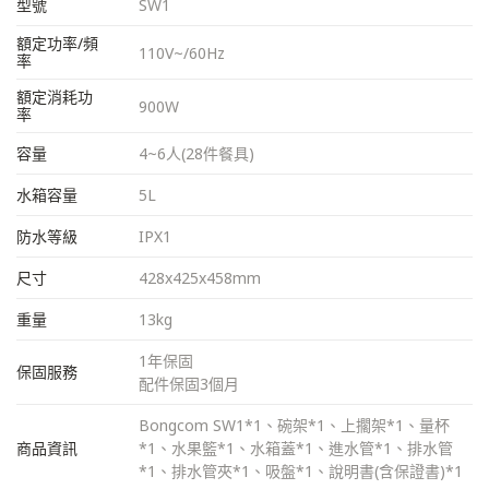
型號
SW1
額定功率/頻
110V~/60Hz
率
額定消耗功
900W
率
容量
4~6人(28件餐具)
水箱容量
5L
防水等級
IPX1
尺寸
428x425x458mm
重量
13kg
1年保固
保固服務
配件保固3個月
Bongcom SW1*1、碗架*1、上擱架*1、量杯
商品資訊
*1、水果籃*1、水箱蓋*1、進水管*1、排水管
*1、排水管夾*1、吸盤*1、說明書(含保證書)*1