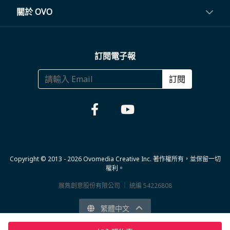
電視盒與周邊
常見問題
關於 OVO
生活家電
聯繫客服
關於我們
訂閱電子報
大宗採購
體驗門市
商務合作
訂閱
福利品專區
哪裡購買
Copyright © 2013 - 2026 Ovomedia Creative Inc. 著作權所有，並保留一切
權利。
展雋創意股份有限公司 ｜ 統編 54226808
繁體中文