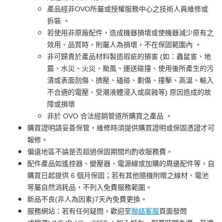
產品經非OVO所屬或授權服務中心之技術人員維修或
拆裝 。
若使用非原廠配件，造成機器損壞或使機器減少原有之
效用、品質時，則屬人為損壞，不在保固範圍內 。
非可歸責於產品材料製造瑕疵的損害 (如：蟲鼠害、地
震、水災、火災、颱風、運送碰撞、使用後所產生的污
漬或表面刮傷、擠壓、磕碰、劃傷、撞擊、高溫、輸入
不合適的電壓、受潮液體浸入或腐蝕等) 原因造成的故
障或損壞
非於 OVO 合法經銷管道所購買之產品 。
購買證明請妥善保管，維修時須提供購買證明或保固憑證才可
報修。
偏遠地區不論是否超過保固期間均酌收服務費。
配件產品如遙控器、變壓器、電源線或加購的周邊配件等，自
購買日起提供 6 個月保固；若有其他隨機附贈之線材、電池
等屬自然消耗品，不列入免費服務範圍。
新品不良(非人為因素)7天內免費更換。
服務網站：若有任何疑問，歡迎至
聯絡客服
頁面發問