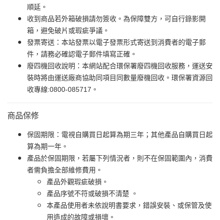
順延。
收到商品若外箱破損請勿簽收。為保障雙方，可自行錄影開
箱，避免破片或瑕疵爭議。
發票寄送：本站發票以電子發票形式寄送到消費者的電子郵
件，請務必確認電子郵件填寫正確。
廢四機回收說明：本網站配合環保署廢四機回收服務，運送安
裝時將由運送廠商協助同項目同數量廢機回收。環保署資源回
收專線:0800-085717。
商品保修
保固期限：電視自購買日起算為期三年；其他產品自購買日起
算為期一年。
產品於保固期限，若屬下列情況者，則不在保固範圍內，消費
者需負擔全部維修費用。
產品外觀瑕疵破損。
產品序號不符或破損不清楚 。
本產品使用者未依說明書要求，錯誤安裝、或保管及使
用造成的故障或損壞。