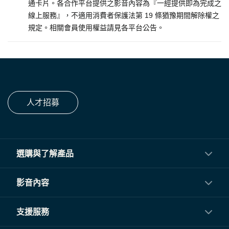
通卡片。各合作平台提供之影音內容為『一經提供即為完成之
線上服務』，不適用消費者保護法第 19 條猶豫期間解除權之
規定。相關會員使用權益請見各平台公告。
人才招募
選購與了解產品
投影機
影音內容
閨蜜機與電視
影音訂閱
支援服務