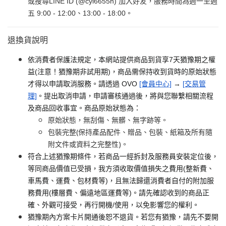
或搜尋LINE ID (@cyi6655n) 加入好友，服務時間為週一至週
五 9:00 - 12:00、13:00 - 18:00。
退換貨說明
依消費者保護法規定，本網站提供商品到貨享7天猶豫期之權
益(注意！猶豫期非試用期)，商品需保持收到貨時的原始狀態
才得以申請取消服務。請透過 OVO
[會員中心]
→
[交易管
理]
。提出取消申請，申請審核通過後，將與您聯繫相關流程
及商品回收事宜。商品原始狀態為：
原始狀態，無刮傷、無髒、無字跡等。
包裝完整(保持產品配件、贈品、包裝、紙箱及所有隨
附文件或資料之完整性)。
符合上述猶豫期條件，若商品一經拆封及服務員安裝定位後，
等同商品價值已受損，我方須收取價值損失之費用(整新費、
車馬費、運費、包材費等)，且無法歸還消費者自付的附加服
務費用(樓層費、偏遠地區運費等)。請先確認收到的商品正
確、外觀可接受，再行開機/使用，以免影響您的權利。
猶豫期內方案卡片開通後恕不退貨。若您有猶豫，請先不要開