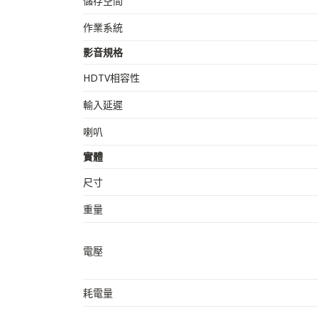
儲存空間
作業系統
影音規格
HDTV相容性
輸入延遲
喇叭
實體
尺寸
重量
電壓
耗電量