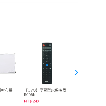
百吋布幕
【OVO】學習型IR遙控器
【OVO】落地式三
RC06b
SD06
NT$ 249
NT$ 1099