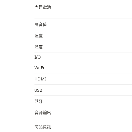
內建電池
噪音值
溫度
溼度
I/O
Wi-Fi
HDMI
USB
藍牙
音源輸出
商品資訊