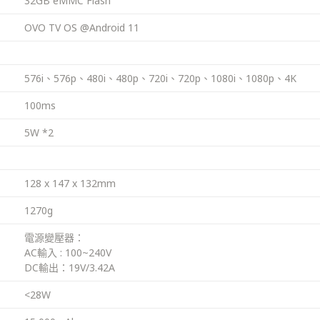
32GB eMMC Flash
OVO TV OS @Android 11
576i、576p、480i、480p、720i、720p、1080i、1080p、4K
100ms
5W *2
128 x 147 x 132mm
1270g
電源變壓器：
AC輸入 : 100~240V
DC輸出：19V/3.42A
<28W