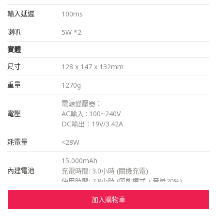
輸入延遲
100ms
喇叭
5W *2
實體
尺寸
128 x 147 x 132mm
重量
1270g
電源變壓器：
電壓
AC輸入 : 100~240V
DC輸出：19V/3.42A
耗電量
<28W
15,000mAh
內建電池
充電時間: 3.0小時 (關機充電)
使用時間: 2.8小時 (節能模式，音量20%)
噪音值
<28dB
加入購物車