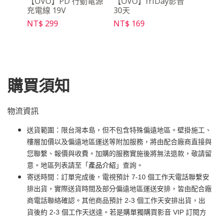
吋布
【OVO】PD 行動電源
【OVO】friDay影音
【O
充電線 19V
30天
架Ma
NT$ 299
NT$ 169
NT$ 
購買須知
物流資訊
送貨範圍：限台灣本島，但不包含特殊偏遠地區。壁掛施工、
樓層加價以及偏遠地區運送等附加服務，將由配合廠商直接與
您聯繫、報價與收費。加購的服務實施後將無法退款，敬請留
意。地區列表請至「
產品介紹
」查詢。
寄送時間：訂單完成後，電視預計 7-10 個工作天電話聯繫安
排出貨，實際送貨時間及部分偏遠地區運送安排，皆由配合廠
商電話聯絡確認。其他商品預計 2-3 個工作天安排出貨，出
貨後約 2-3 個工作天送達。若是購單獨購買影音 VIP 訂閱方