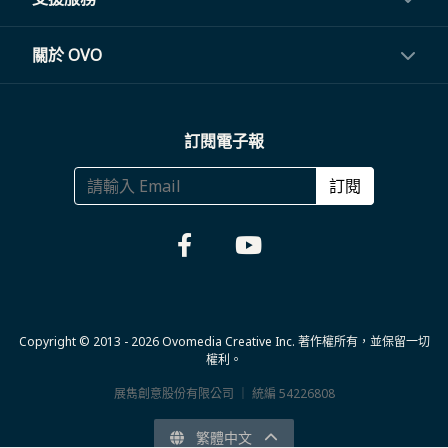
電視盒與周邊
常見問題
關於 OVO
生活家電
聯繫客服
關於我們
訂閱電子報
大宗採購
體驗門市
商務合作
訂閱
福利品專區
哪裡購買
Copyright © 2013 - 2026 Ovomedia Creative Inc. 著作權所有，並保留一切
權利。
展雋創意股份有限公司 ｜ 統編 54226808
繁體中文