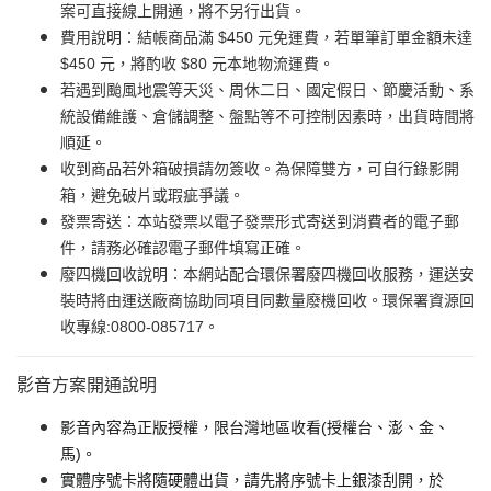
案可直接線上開通，將不另行出貨。
費用說明：結帳商品滿 $450 元免運費，若單筆訂單金額未達
$450 元，將酌收 $80 元本地物流運費。
若遇到颱風地震等天災、周休二日、國定假日、節慶活動、系
統設備維護、倉儲調整、盤點等不可控制因素時，出貨時間將
順延。
收到商品若外箱破損請勿簽收。為保障雙方，可自行錄影開
箱，避免破片或瑕疵爭議。
發票寄送：本站發票以電子發票形式寄送到消費者的電子郵
件，請務必確認電子郵件填寫正確。
廢四機回收說明：本網站配合環保署廢四機回收服務，運送安
裝時將由運送廠商協助同項目同數量廢機回收。環保署資源回
收專線:0800-085717。
影音方案開通說明
影音內容為正版授權，限台灣地區收看(授權台、澎、金、
馬)。
實體序號卡將隨硬體出貨，請先將序號卡上銀漆刮開，於