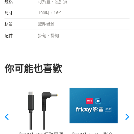
規格
可折疊、無折痕
尺寸
100吋、16:9
材質
聚酯纖維
配件
掛勾、掛繩
你可能也喜歡