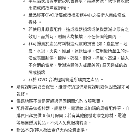
本產品使用者未依說明書要求，錯誤安裝、或保管及使
用造成的故障或損壞。
產品經非OVO所屬或授權服務中心之技術人員維修或
拆裝 。
若使用非原廠配件，造成機器損壞或使機器減少原有之
效用、品質時，則屬人為損壞，不在保固範圍內 。
非可歸責於產品材料製造瑕疵的損害 (如：蟲鼠害、地
震、水災、火災、颱風、運送碰撞、使用後所產生的污
漬或表面刮傷、擠壓、磕碰、劃傷、撞擊、高溫、輸入
不合適的電壓、受潮液體浸入或腐蝕等) 原因造成的故
障或損壞
非於 OVO 合法經銷管道所購買之產品 。
購買證明請妥善保管，維修時須提供購買證明或保固憑證才可
報修。
偏遠地區不論是否超過保固期間均酌收服務費。
配件產品如遙控器、變壓器、電源線或加購的周邊配件等，自
購買日起提供 6 個月保固；若有其他隨機附贈之線材、電池
等屬自然消耗品，不列入免費服務範圍。
新品不良(非人為因素)7天內免費更換。