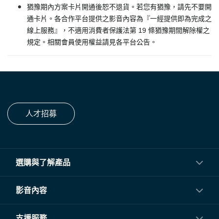
猶豫期內方案卡片開通後恕不退貨。若您有猶豫，請先不要開
通卡片。各合作平台提供之影音內容為『一經提供即為完成之
線上服務』，不適用消費者保護法第 19 條猶豫期間解除權之
規定。相關會員使用權益請見各平台公告。
人才招募
選購與了解產品
投影機
影音內容
閨蜜機與電視
影音訂閱
支援服務