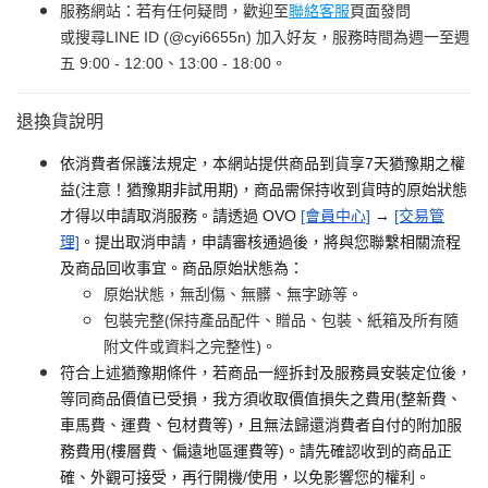
服務網站：若有任何疑問，歡迎至
聯絡客服
頁面發問
或搜尋LINE ID (@cyi6655n) 加入好友，服務時間為週一至週
五 9:00 - 12:00、13:00 - 18:00。
退換貨說明
依消費者保護法規定，本網站提供商品到貨享7天猶豫期之權
益(注意！猶豫期非試用期)，商品需保持收到貨時的原始狀態
才得以申請取消服務。請透過 OVO
[會員中心]
→
[交易管
理]
。提出取消申請，申請審核通過後，將與您聯繫相關流程
及商品回收事宜。商品原始狀態為：
原始狀態，無刮傷、無髒、無字跡等。
包裝完整(保持產品配件、贈品、包裝、紙箱及所有隨
附文件或資料之完整性)。
符合上述猶豫期條件，若商品一經拆封及服務員安裝定位後，
等同商品價值已受損，我方須收取價值損失之費用(整新費、
車馬費、運費、包材費等)，且無法歸還消費者自付的附加服
務費用(樓層費、偏遠地區運費等)。請先確認收到的商品正
確、外觀可接受，再行開機/使用，以免影響您的權利。