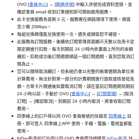
OVO [
會員中心
] → [
開通序號
] 中輸入序號完成資料登錄，並
確認會員 email 收到訂單通知即可開始啟用服務。
此卡兌換服務為首刷 0 元，服務需在網路環境下使用，頻寬
至少需 20Mbps。
每組兌換碼僅能兌換使用一次，遺失或損毀恕不補發。
此服務為訂閱服務，後續依訂閱管理頁面顯示天數以信用卡定
期定額進行扣款，每次到期前 24 小時內依畫面上所列的金額
續扣，扣款成功後訂閱週期順延一個訂閱週期，直到您取消訂
閱為止。
您可以隨時取消續訂，但系統仍會以完整的帳單週期為單位來
計算費用，無法針對某一部分的計費期間進行退款或核發抵免
額。方案卡片開通後如要取消訂閱，請在當前訂閱週期到期前
24 小時以前，手動於 OVO [
會員中心
] → [
訂閱管理
] → [取消
訂閱] → [確認取消]。到期前 24 小時內取消，將會收取訂閱
費用。
四季線上的訂戶得以同 OVO 會員帳號的信箱至
四季線上
註
冊，即可登入 四季線上APP 使用，手機、電腦、電視盒都能
使用。
friDay影音的訂戶得以同 OVO 會員電話號碼至
friDay影音
註