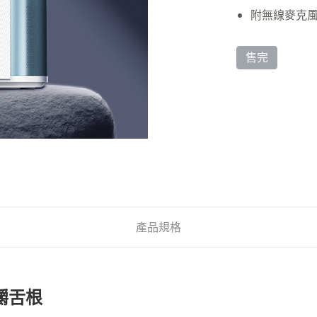
附無線麥克
售完
產品規格
嚼舌根