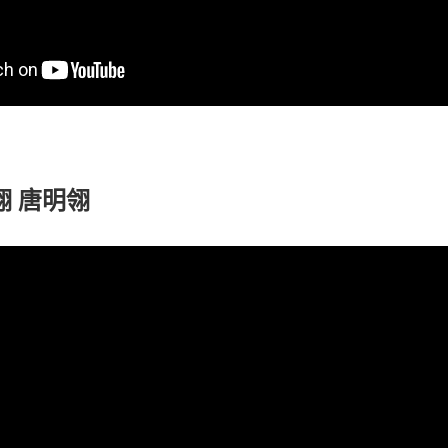
翎 唐明翎