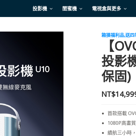
投影機
閨蜜機
電視盒與更多
箱損福利品,送四
【O
投影機
保固)
NT$14,99
首款搭載 OVO
1080P高畫
續航三小時，