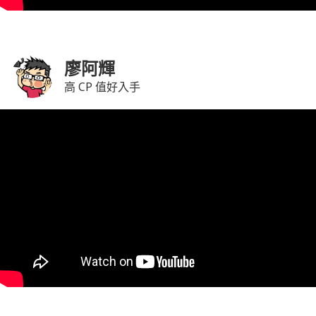
廖阿輝
高 CP 值好入手