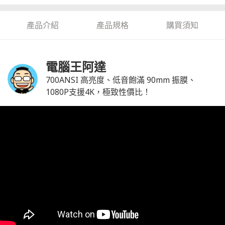
產品介紹
產品規格
購買須知
電腦王阿達
700ANSI 高亮度、低音飽滿 90mm 振膜、
1080P支援4K，極致性價比！