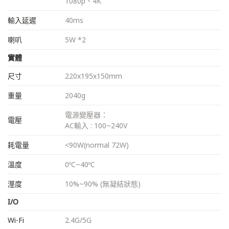
1080p、4K
輸入延遲
40ms
喇叭
5W *2
實體
尺寸
220x195x150mm
重量
2040g
電源變壓器：
電壓
AC輸入 : 100~240V
耗電量
<90W(normal 72W)
溫度
0ºC~40ºC
溼度
10%~90% (無凝結狀態)
I/O
Wi-Fi
2.4G/5G