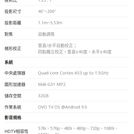
投影尺寸
40"~200"
投影距離
1.1m~5.53m
對焦
自動調焦
垂直/水平自動校正；
梯形校正
四點獨立校正，垂直±40度，水平±40度
系統
中央處理器
Quad-core Cortex-A53 up to 1.5GHz
圖形加速器
Mali-G31 MP2
儲存空間
32GB
作業系統
OVO TV OS @Android 9.0
影音規格
576i、576p、480i、480p、720p、1080i、
HDTV相容性