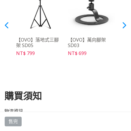
吋布
【OVO】落地式三腳
【OVO】萬向腳架
【O
架 SD05
SD03
NT$ 
NT$ 799
NT$ 699
購買須知
物流資訊
售完
送貨範圍：限台灣本島，但不包含特殊偏遠地區。壁掛施工、
樓層加價以及偏遠地區運送等附加服務，將由配合廠商直接與