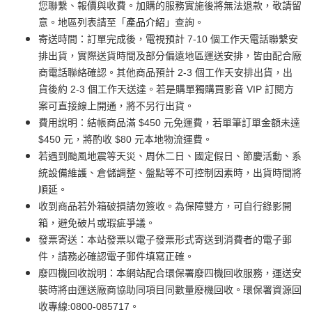
您聯繫、報價與收費。加購的服務實施後將無法退款，敬請留
意。地區列表請至「
產品介紹
」查詢。
寄送時間：訂單完成後，電視預計 7-10 個工作天電話聯繫安
排出貨，實際送貨時間及部分偏遠地區運送安排，皆由配合廠
商電話聯絡確認。其他商品預計 2-3 個工作天安排出貨，出
貨後約 2-3 個工作天送達。若是購單獨購買影音 VIP 訂閱方
案可直接線上開通，將不另行出貨。
費用說明：結帳商品滿 $450 元免運費，若單筆訂單金額未達
$450 元，將酌收 $80 元本地物流運費。
若遇到颱風地震等天災、周休二日、國定假日、節慶活動、系
統設備維護、倉儲調整、盤點等不可控制因素時，出貨時間將
順延。
收到商品若外箱破損請勿簽收。為保障雙方，可自行錄影開
箱，避免破片或瑕疵爭議。
發票寄送：本站發票以電子發票形式寄送到消費者的電子郵
件，請務必確認電子郵件填寫正確。
廢四機回收說明：本網站配合環保署廢四機回收服務，運送安
裝時將由運送廠商協助同項目同數量廢機回收。環保署資源回
收專線:0800-085717。