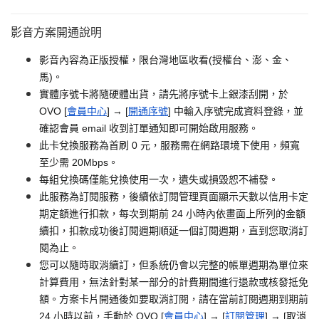
影音方案開通說明
影音內容為正版授權，限台灣地區收看(授權台、澎、金、
馬)。
實體序號卡將隨硬體出貨，請先將序號卡上銀漆刮開，於
OVO [
會員中心
] → [
開通序號
] 中輸入序號完成資料登錄，並
確認會員 email 收到訂單通知即可開始啟用服務。
此卡兌換服務為首刷 0 元，服務需在網路環境下使用，頻寬
至少需 20Mbps。
每組兌換碼僅能兌換使用一次，遺失或損毀恕不補發。
此服務為訂閱服務，後續依訂閱管理頁面顯示天數以信用卡定
期定額進行扣款，每次到期前 24 小時內依畫面上所列的金額
續扣，扣款成功後訂閱週期順延一個訂閱週期，直到您取消訂
閱為止。
您可以隨時取消續訂，但系統仍會以完整的帳單週期為單位來
計算費用，無法針對某一部分的計費期間進行退款或核發抵免
額。方案卡片開通後如要取消訂閱，請在當前訂閱週期到期前
24 小時以前，手動於 OVO [
會員中心
] → [
訂閱管理
] → [取消