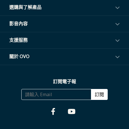
選購與了解產品
投影機
影音內容
閨蜜機與電視
影音訂閱
支援服務
電視盒與周邊
常見問題
關於 OVO
生活家電
聯繫客服
關於我們
訂閱電子報
大宗採購
體驗門市
商務合作
訂閱
福利品專區
哪裡購買