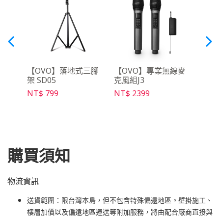
月租
【OVO】落地式三腳
【OVO】專業無線麥
【O
架 SD05
克風組J3
控器 
NT$ 799
NT$ 2399
NT$ 
購買須知
物流資訊
送貨範圍：限台灣本島，但不包含特殊偏遠地區。壁掛施工、
樓層加價以及偏遠地區運送等附加服務，將由配合廠商直接與