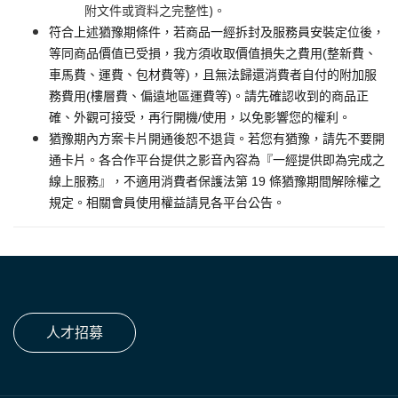
附文件或資料之完整性)。
符合上述猶豫期條件，若商品一經拆封及服務員安裝定位後，
等同商品價值已受損，我方須收取價值損失之費用(整新費、
車馬費、運費、包材費等)，且無法歸還消費者自付的附加服
務費用(樓層費、偏遠地區運費等)。請先確認收到的商品正
確、外觀可接受，再行開機/使用，以免影響您的權利。
猶豫期內方案卡片開通後恕不退貨。若您有猶豫，請先不要開
通卡片。各合作平台提供之影音內容為『一經提供即為完成之
線上服務』，不適用消費者保護法第 19 條猶豫期間解除權之
規定。相關會員使用權益請見各平台公告。
人才招募