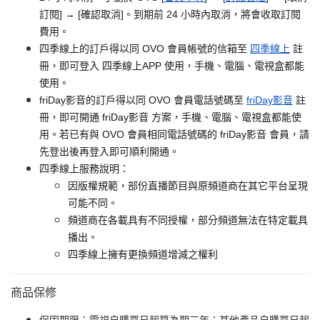
訂閱] → [確認取消]。到期前 24 小時內取消，將會收取訂閱
費用。
四季線上的訂戶得以同 OVO 會員帳號的信箱至
四季線上
註
冊，即可登入 四季線上APP 使用，手機、電腦、電視盒都能
使用。
friDay影音的訂戶得以同 OVO 會員電話號碼至
friDay影音
註
冊，即可開通 friDay影音 方案，手機、電腦、電視盒都能使
用。若已有與 OVO 會員相同電話號碼的 friDay影音 會員，請
先登出後再登入即可順利開通。
四季線上服務說明：
因版權規範，部份直播節目與原頻道商在其它平台呈現
可能不同。
頻道商在各載具有不同授權，部分頻道無法在特定載具
播出。
四季線上擁有更換頻道增減之權利
商品保修
保固期限：電視自購買日起算為期三年；其他產品自購買日起