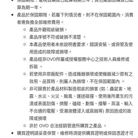
算為期一年。
產品於保固期限，若屬下列情況者，則不在保固範圍內，消費
者需負擔全部維修費用。
產品外觀瑕疵破損。
產品序號不符或破損不清楚 。
本產品使用者未依說明書要求，錯誤安裝、或保管及使
用造成的故障或損壞。
產品經非OVO所屬或授權服務中心之技術人員維修或
拆裝 。
若使用非原廠配件，造成機器損壞或使機器減少原有之
效用、品質時，則屬人為損壞，不在保固範圍內 。
非可歸責於產品材料製造瑕疵的損害 (如：蟲鼠害、地
震、水災、火災、颱風、運送碰撞、使用後所產生的污
漬或表面刮傷、擠壓、磕碰、劃傷、撞擊、高溫、輸入
不合適的電壓、受潮液體浸入或腐蝕等) 原因造成的故
障或損壞
非於 OVO 合法經銷管道所購買之產品 。
購買證明請妥善保管，維修時須提供購買證明或保固憑證才可