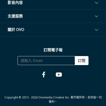
投影機
影音內容
閨蜜機與電視
影音訂閱
支援服務
電視盒與周邊
常見問題
關於 OVO
生活家電
聯繫客服
關於我們
訂閱電子報
大宗採購
體驗門市
商務合作
訂閱
福利品專區
哪裡購買
Copyright © 2013 - 2026 Ovomedia Creative Inc. 著作權所有，並保留一切
權利。