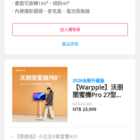
畫面可旋轉180⁰、傾斜40⁰
內建攝影鏡頭、麥克風、電池真無線
超高顏值，多場景適用
加入購物車
產品詳情
2026全新升級版
【Warpple】沃朋
閨蜜機Pro 27型
FHD高端AI行動智
NT$29,980
慧顯示器 JJ5
NT$
23,999
【登錄送】小公主K歌音響AS1