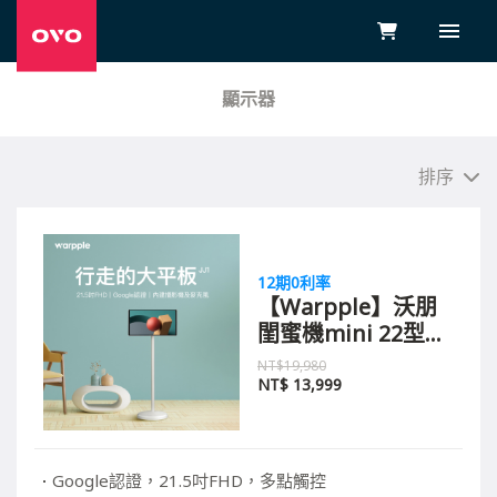
顯示器
排序
12期0利率
【Warpple】沃朋
閨蜜機mini 22型觸
控FHD智慧行動顯
NT$19,980
示器 JJ1
NT$
13,999
Google認證，21.5吋FHD，多點觸控