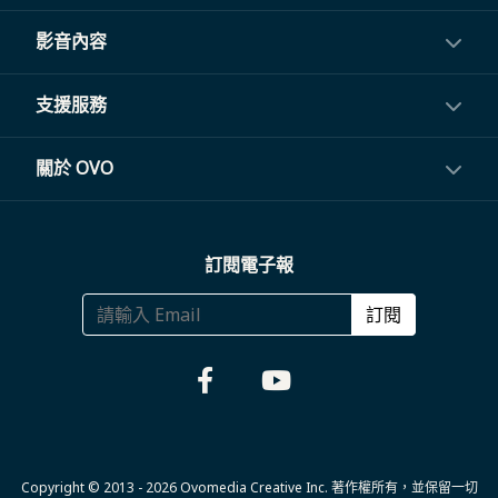
投影機
影音內容
閨蜜機與電視
影音訂閱
支援服務
電視盒與周邊
常見問題
關於 OVO
生活家電
聯繫客服
關於我們
訂閱電子報
大宗採購
體驗門市
商務合作
訂閱
福利品專區
哪裡購買
Copyright © 2013 - 2026 Ovomedia Creative Inc. 著作權所有，並保留一切