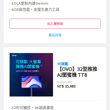
EDLA更新內建Gemini
6GB高性能，支援生產力工具
4hr長續航，升級語音遙控器
加入購物車
產品詳情
4K旗艦
【OVO】32型推推
AI閨蜜機 TT8
NT$39,980
NT$
35,980
32吋可觸控，4K超高畫質