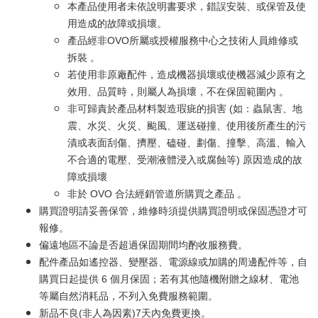
本產品使用者未依說明書要求，錯誤安裝、或保管及使
用造成的故障或損壞。
產品經非OVO所屬或授權服務中心之技術人員維修或
拆裝 。
若使用非原廠配件，造成機器損壞或使機器減少原有之
效用、品質時，則屬人為損壞，不在保固範圍內 。
非可歸責於產品材料製造瑕疵的損害 (如：蟲鼠害、地
震、水災、火災、颱風、運送碰撞、使用後所產生的污
漬或表面刮傷、擠壓、磕碰、劃傷、撞擊、高溫、輸入
不合適的電壓、受潮液體浸入或腐蝕等) 原因造成的故
障或損壞
非於 OVO 合法經銷管道所購買之產品 。
購買證明請妥善保管，維修時須提供購買證明或保固憑證才可
報修。
偏遠地區不論是否超過保固期間均酌收服務費。
配件產品如遙控器、變壓器、電源線或加購的周邊配件等，自
購買日起提供 6 個月保固；若有其他隨機附贈之線材、電池
等屬自然消耗品，不列入免費服務範圍。
新品不良(非人為因素)7天內免費更換。