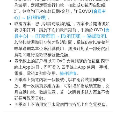
為週期，定期定額進行扣款，扣款成功後即自動續
訂。欲查詢下次扣款日期/金額，詳見OVO
[會員中
心] → [訂閱管理]
。
取消方案：您可以隨時取消續訂，方案卡片開通後如
要取消訂閱，請於下次扣款日期前，手動於 OVO
[會
員中心] → [訂閱管理] → [取消訂閱] → [確認取消]
。
若於扣款週期到期後才取消訂閱，系統仍會以完整的
帳單週期為單位來計算費用，無法針對某一部分的計
費期間進行退款或核發抵免額。
四季線上的訂戶得以同 OVO 會員帳號的信箱至 四季
線上App 註冊，即可登入 四季線上App 使用，手機、
電腦、電視盒都能使用。
操作詳情
。
四季線上頻道內容一個帳號可以在兩台裝置同時播
放。若一次購買多組方案，可以增加播放裝置數，次
月自動扣款。敬請注意，若一次購買多組方案並不會
延長可觀看天數。
四季線上不適用於亞太電信門市搭配出售之電視盒。