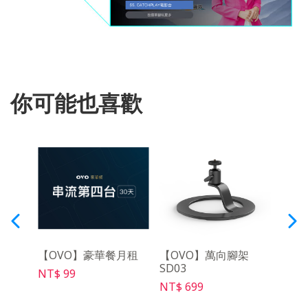
你可能也喜歡
音遙
【OVO】豪華餐月租
【OVO】萬向腳架
【Wa
SD03
遙控器
NT$ 99
Pro
NT$ 699
NT$ 