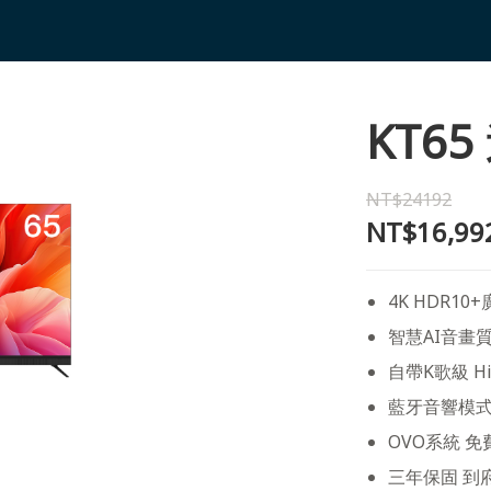
KT6
NT$24192
NT$16,99
4K HDR1
智慧AI音畫
自帶K歌級 Hi
藍牙音響模
OVO系統 
三年保固 到