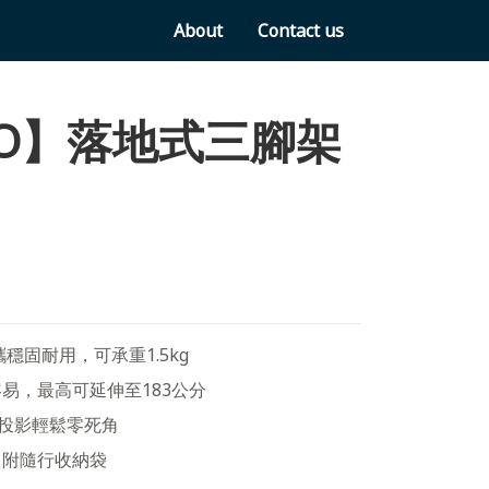
About
Contact us
VO】落地式三腳架
攜穩固耐用，可承重1.5kg
易，最高可延伸至183公分
，投影輕鬆零死⾓
，附隨行收納袋