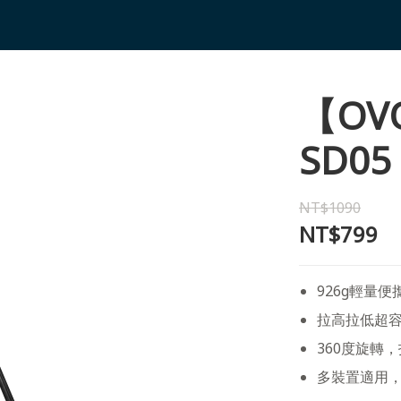
【O
SD05
NT$1090
NT$799
926g輕量便
拉高拉低超容
360度旋轉
多裝置適用