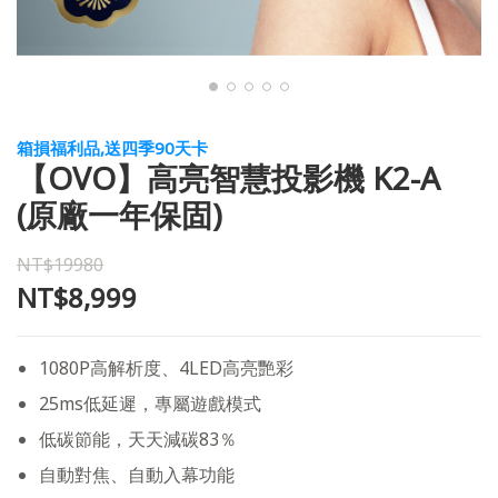
箱損福利品,送四季90天卡
【OVO】高亮智慧投影機 K2-A
(原廠一年保固)
NT$19980
NT$8,999
1080P高解析度、4LED高亮艷彩
25ms低延遲，專屬遊戲模式
低碳節能，天天減碳83％
自動對焦、自動入幕功能