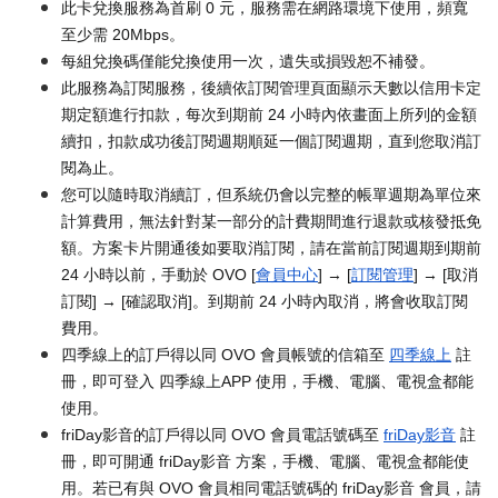
此卡兌換服務為首刷 0 元，服務需在網路環境下使用，頻寬
至少需 20Mbps。
每組兌換碼僅能兌換使用一次，遺失或損毀恕不補發。
此服務為訂閱服務，後續依訂閱管理頁面顯示天數以信用卡定
期定額進行扣款，每次到期前 24 小時內依畫面上所列的金額
續扣，扣款成功後訂閱週期順延一個訂閱週期，直到您取消訂
閱為止。
您可以隨時取消續訂，但系統仍會以完整的帳單週期為單位來
計算費用，無法針對某一部分的計費期間進行退款或核發抵免
額。方案卡片開通後如要取消訂閱，請在當前訂閱週期到期前
24 小時以前，手動於 OVO [
會員中心
] → [
訂閱管理
] → [取消
訂閱] → [確認取消]。到期前 24 小時內取消，將會收取訂閱
費用。
四季線上的訂戶得以同 OVO 會員帳號的信箱至
四季線上
註
冊，即可登入 四季線上APP 使用，手機、電腦、電視盒都能
使用。
friDay影音的訂戶得以同 OVO 會員電話號碼至
friDay影音
註
冊，即可開通 friDay影音 方案，手機、電腦、電視盒都能使
用。若已有與 OVO 會員相同電話號碼的 friDay影音 會員，請