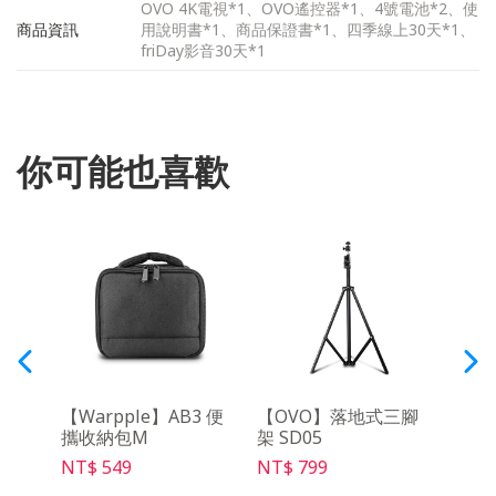
OVO 4K電視*1、OVO遙控器*1、4號電池*2、使
商品資訊
用說明書*1、商品保證書*1、四季線上30天*1、
friDay影音30天*1
你可能也喜歡
y影音
【Warpple】AB3 便
【OVO】落地式三腳
【O
攜收納包M
架 SD05
架Ma
NT$ 549
NT$ 799
NT$ 