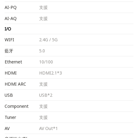
AI-PQ
支援
AI-AQ
支援
I/O
WIFI
2.4G / 5G
藍牙
5.0
Ethernet
10/100
HDMI
HDMI2.1*3
HDMI ARC
支援
USB
USB*2
Component
支援
Tuner
支援
AV
AV Out*1