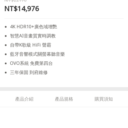
NT$22176
NT$14,976
4K HDR10+廣色域增艷
智慧AI音畫質實時調教
自帶K歌級 HiFi 聲霸
藍牙音響模式關螢幕聽音樂
OVO系統 免費第四台
三年保固 到府維修
產品介紹
產品規格
購買須知