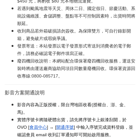
$450 元，將酌收 $80 元本地物流運費。
若遇到颱風地震等天災、周休二日、國定假日、節慶活動、系
統設備維護、倉儲調整、盤點等不可控制因素時，出貨時間將
順延。
收到商品若外箱破損請勿簽收。為保障雙方，可自行錄影開
箱，避免破片或瑕疵爭議。
發票寄送：本站發票以電子發票形式寄送到消費者的電子郵
件，請務必確認電子郵件填寫正確。
廢四機回收說明：本網站配合環保署廢四機回收服務，運送安
裝時將由運送廠商協助同項目同數量廢機回收。環保署資源回
收專線:0800-085717。
影音方案開通說明
影音內容為正版授權，限台灣地區收看(授權台、澎、金、
馬)。
實體序號卡將隨硬體出貨，請先將序號卡上銀漆刮開，於
OVO [
會員中心
] → [
開通序號
] 中輸入序號完成資料登錄，並
確認會員 email 收到訂單通知即可開始啟用服務。