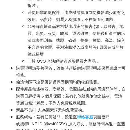
拆裝 。
若使用非原廠配件，造成機器損壞或使機器減少原有之
效用、品質時，則屬人為損壞，不在保固範圍內 。
非可歸責於產品材料製造瑕疵的損害 (如：蟲鼠害、地
震、水災、火災、颱風、運送碰撞、使用後所產生的污
漬或表面刮傷、擠壓、磕碰、劃傷、撞擊、高溫、輸入
不合適的電壓、受潮液體浸入或腐蝕等) 原因造成的故
障或損壞
非於 OVO 合法經銷管道所購買之產品 。
購買證明請妥善保管，維修時須提供購買證明或保固憑證才可
報修。
偏遠地區不論是否超過保固期間均酌收服務費。
配件產品如遙控器、變壓器、電源線或加購的周邊配件等，自
購買日起提供 6 個月保固；若有其他隨機附贈之線材、電池
等屬自然消耗品，不列入免費服務範圍。
新品不良(非人為因素)7天內免費更換。
服務網站：若有任何疑問，歡迎至
聯絡客服
頁面發問
或搜尋LINE ID (@cyi6655n) 加入好友，服務時間為週一至週