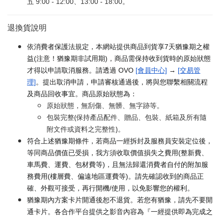
五 9:00 - 12:00、13:00 - 18:00。
退換貨說明
依消費者保護法規定，本網站提供商品到貨享7天猶豫期之權
益(注意！猶豫期非試用期)，商品需保持收到貨時的原始狀態
才得以申請取消服務。請透過 OVO
[會員中心]
→
[交易管
理]
。提出取消申請，申請審核通過後，將與您聯繫相關流程
及商品回收事宜。商品原始狀態為：
原始狀態，無刮傷、無髒、無字跡等。
包裝完整(保持產品配件、贈品、包裝、紙箱及所有隨
附文件或資料之完整性)。
符合上述猶豫期條件，若商品一經拆封及服務員安裝定位後，
等同商品價值已受損，我方須收取價值損失之費用(整新費、
車馬費、運費、包材費等)，且無法歸還消費者自付的附加服
務費用(樓層費、偏遠地區運費等)。請先確認收到的商品正
確、外觀可接受，再行開機/使用，以免影響您的權利。
猶豫期內方案卡片開通後恕不退貨。若您有猶豫，請先不要開
通卡片。各合作平台提供之影音內容為『一經提供即為完成之