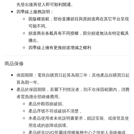
先登出後再登入即可順利開通。
四季線上服務說明：
因版權規範，部份直播節目與原頻道商在其它平台呈現
可能不同。
頻道商在各載具有不同授權，部分頻道無法在特定載具
播出。
四季線上擁有更換頻道增減之權利
商品保修
保固期限：電視自購買日起算為期三年；其他產品自購買日起
算為期一年。
產品於保固期限，若屬下列情況者，則不在保固範圍內，消費
者需負擔全部維修費用。
產品外觀瑕疵破損。
產品序號不符或破損不清楚 。
本產品使用者未依說明書要求，錯誤安裝、或保管及使
用造成的故障或損壞。
產品經非OVO所屬或授權服務中心之技術人員維修或