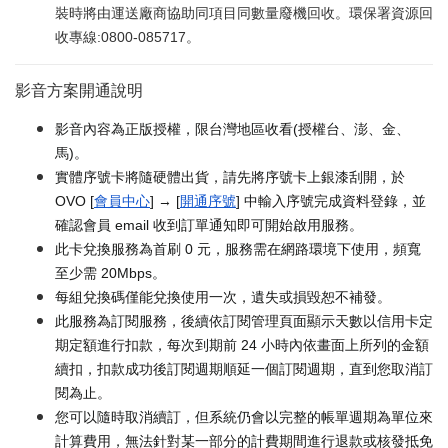
裝時將由運送廠商協助同項目同數量廢機回收。環保署資源回
收專線:0800-085717。
影音方案開通說明
影音內容為正版授權，限台灣地區收看(授權台、澎、金、
馬)。
實體序號卡將隨硬體出貨，請先將序號卡上銀漆刮開，於
OVO [
會員中心
] → [
開通序號
] 中輸入序號完成資料登錄，並
確認會員 email 收到訂單通知即可開始啟用服務。
此卡兌換服務為首刷 0 元，服務需在網路環境下使用，頻寬
至少需 20Mbps。
每組兌換碼僅能兌換使用一次，遺失或損毀恕不補發。
此服務為訂閱服務，後續依訂閱管理頁面顯示天數以信用卡定
期定額進行扣款，每次到期前 24 小時內依畫面上所列的金額
續扣，扣款成功後訂閱週期順延一個訂閱週期，直到您取消訂
閱為止。
您可以隨時取消續訂，但系統仍會以完整的帳單週期為單位來
計算費用，無法針對某一部分的計費期間進行退款或核發抵免