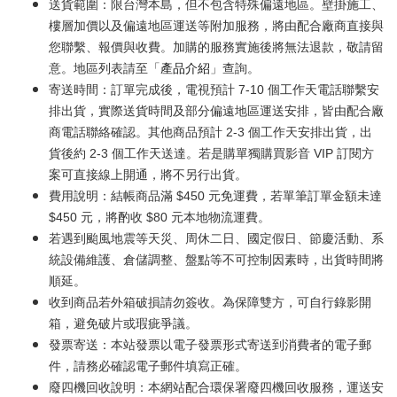
送貨範圍：限台灣本島，但不包含特殊偏遠地區。壁掛施工、
樓層加價以及偏遠地區運送等附加服務，將由配合廠商直接與
您聯繫、報價與收費。加購的服務實施後將無法退款，敬請留
意。地區列表請至「
產品介紹
」查詢。
寄送時間：訂單完成後，電視預計 7-10 個工作天電話聯繫安
排出貨，實際送貨時間及部分偏遠地區運送安排，皆由配合廠
商電話聯絡確認。其他商品預計 2-3 個工作天安排出貨，出
貨後約 2-3 個工作天送達。若是購單獨購買影音 VIP 訂閱方
案可直接線上開通，將不另行出貨。
費用說明：結帳商品滿 $450 元免運費，若單筆訂單金額未達
$450 元，將酌收 $80 元本地物流運費。
若遇到颱風地震等天災、周休二日、國定假日、節慶活動、系
統設備維護、倉儲調整、盤點等不可控制因素時，出貨時間將
順延。
收到商品若外箱破損請勿簽收。為保障雙方，可自行錄影開
箱，避免破片或瑕疵爭議。
發票寄送：本站發票以電子發票形式寄送到消費者的電子郵
件，請務必確認電子郵件填寫正確。
廢四機回收說明：本網站配合環保署廢四機回收服務，運送安