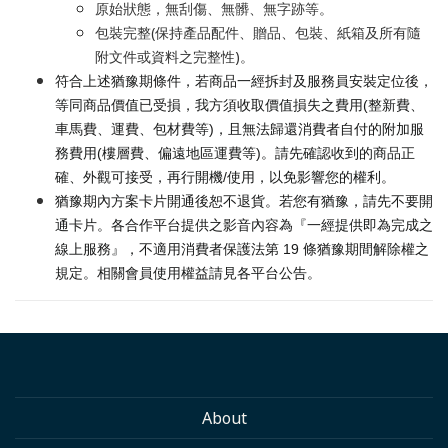
原始狀態，無刮傷、無髒、無字跡等。
包裝完整(保持產品配件、贈品、包裝、紙箱及所有隨
附文件或資料之完整性)。
符合上述猶豫期條件，若商品一經拆封及服務員安裝定位後，
等同商品價值已受損，我方須收取價值損失之費用(整新費、
車馬費、運費、包材費等)，且無法歸還消費者自付的附加服
務費用(樓層費、偏遠地區運費等)。請先確認收到的商品正
確、外觀可接受，再行開機/使用，以免影響您的權利。
猶豫期內方案卡片開通後恕不退貨。若您有猶豫，請先不要開
通卡片。各合作平台提供之影音內容為『一經提供即為完成之
線上服務』，不適用消費者保護法第 19 條猶豫期間解除權之
規定。相關會員使用權益請見各平台公告。
About