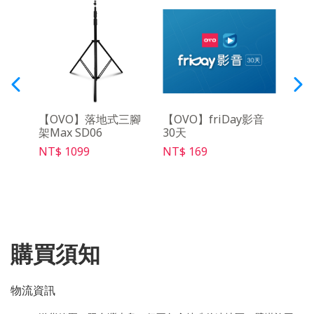
架
【OVO】落地式三腳
【OVO】friDay影音
【O
架Max SD06
30天
架 S
NT$ 1099
NT$ 169
NT$ 
購買須知
物流資訊