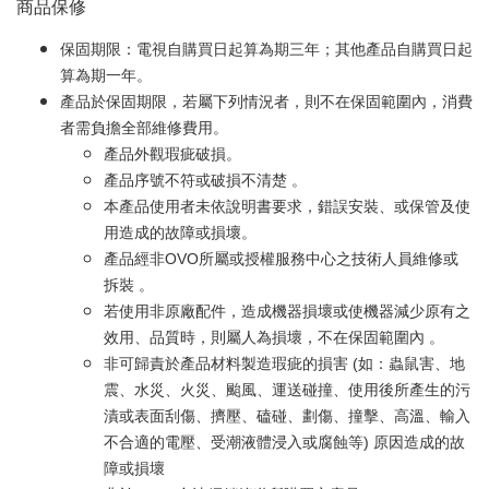
商品保修
保固期限：電視自購買日起算為期三年；其他產品自購買日起
算為期一年。
產品於保固期限，若屬下列情況者，則不在保固範圍內，消費
者需負擔全部維修費用。
產品外觀瑕疵破損。
產品序號不符或破損不清楚 。
本產品使用者未依說明書要求，錯誤安裝、或保管及使
用造成的故障或損壞。
產品經非OVO所屬或授權服務中心之技術人員維修或
拆裝 。
若使用非原廠配件，造成機器損壞或使機器減少原有之
效用、品質時，則屬人為損壞，不在保固範圍內 。
非可歸責於產品材料製造瑕疵的損害 (如：蟲鼠害、地
震、水災、火災、颱風、運送碰撞、使用後所產生的污
漬或表面刮傷、擠壓、磕碰、劃傷、撞擊、高溫、輸入
不合適的電壓、受潮液體浸入或腐蝕等) 原因造成的故
障或損壞