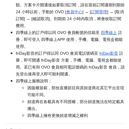
額。方案卡片開通後如要取消訂閱，請在當前訂閱週期到期前
24 小時以前，手動於 OVO [
會員中心
] → [
訂閱管理
] → [取消
訂閱] → [確認取消]。到期前 24 小時內取消，將會收取訂閱
費用。
四季線上的訂戶得以同 OVO 會員帳號的信箱至
四季線上
註
冊，即可登入 四季線上APP 使用，手機、電腦、電視盒都能
使用。
friDay影音的訂戶得以同 OVO 會員電話號碼至
friDay影音
註
冊，即可開通 friDay影音 方案，手機、電腦、電視盒都能使
用。若已有與 OVO 會員相同電話號碼的 friDay影音 會員，請
先登出後再登入即可順利開通。
四季線上服務說明：
因版權規範，部份直播節目與原頻道商在其它平台呈現
可能不同。
頻道商在各載具有不同授權，部分頻道無法在特定載具
播出。
四季線上擁有更換頻道增減之權利