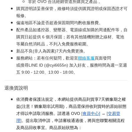
非於 OVO 合法經銷管道所購買之產品 。
購買證明請妥善保管，維修時須提供購買證明或保固憑證才可
報修。
偏遠地區不論是否超過保固期間均酌收服務費。
配件產品如遙控器、變壓器、電源線或加購的周邊配件等，自
購買日起提供 6 個月保固；若有其他隨機附贈之線材、電池
等屬自然消耗品，不列入免費服務範圍。
新品不良(非人為因素)7天內免費更換。
服務網站：若有任何疑問，歡迎至
聯絡客服
頁面發問
或搜尋LINE ID (@cyi6655n) 加入好友，服務時間為週一至週
五 9:00 - 12:00、13:00 - 18:00。
退換貨說明
依消費者保護法規定，本網站提供商品到貨享7天猶豫期之權
益(注意！猶豫期非試用期)，商品需保持收到貨時的原始狀態
才得以申請取消服務。請透過 OVO
[會員中心]
→
[交易管
理]
。提出取消申請，申請審核通過後，將與您聯繫相關流程
及商品回收事宜。商品原始狀態為：