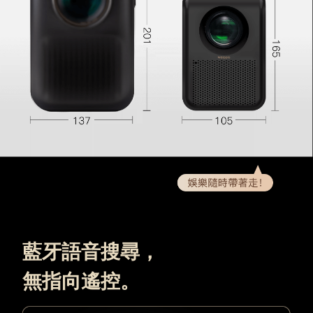
藍牙語音搜尋，
無指向遙控。