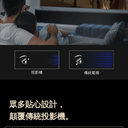
眾多貼心設計，
顛覆傳統投影機。