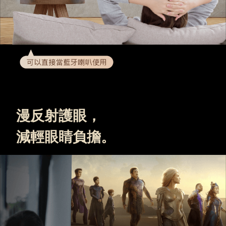
漫反射護眼，
減輕眼睛負擔。