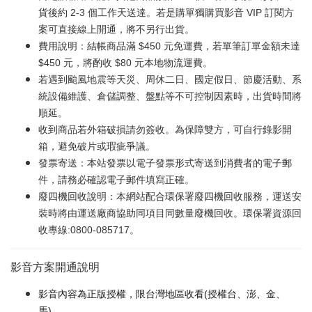
貨後約 2-3 個工作天送達。若是購單獨購買影音 VIP 訂閱方
案可直接線上開通，將不另行出貨。
費用說明：結帳商品滿 $450 元免運費，若單筆訂單金額未達
$450 元，將酌收 $80 元本地物流運費。
若遇到颱風地震等天災、周休二日、國定假日、節慶活動、系
統設備維護、倉儲調整、盤點等不可控制因素時，出貨時間將
順延。
收到商品若外箱破損請勿簽收。為保障雙方，可自行錄影開
箱，避免破片或瑕疵爭議。
發票寄送：本站發票以電子發票形式寄送到消費者的電子郵
件，請務必確認電子郵件填寫正確。
廢四機回收說明：本網站配合環保署廢四機回收服務，運送安
裝時將由運送廠商協助同項目同數量廢機回收。環保署資源回
收專線:0800-085717。
影音方案開通說明
影音內容為正版授權，限台灣地區收看(授權台、澎、金、
馬)。