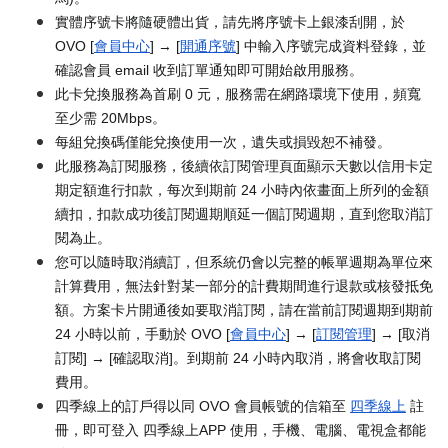
實體序號卡將隨硬體出貨，請先將序號卡上銀漆刮開，於
OVO [
會員中心
] → [
開通序號
] 中輸入序號完成資料登錄，並
確認會員 email 收到訂單通知即可開始啟用服務。
此卡兌換服務為首刷 0 元，服務需在網路環境下使用，頻寬
至少需 20Mbps。
每組兌換碼僅能兌換使用一次，遺失或損毀恕不補發。
此服務為訂閱服務，後續依訂閱管理頁面顯示天數以信用卡定
期定額進行扣款，每次到期前 24 小時內依畫面上所列的金額
續扣，扣款成功後訂閱週期順延一個訂閱週期，直到您取消訂
閱為止。
您可以隨時取消續訂，但系統仍會以完整的帳單週期為單位來
計算費用，無法針對某一部分的計費期間進行退款或核發抵免
額。方案卡片開通後如要取消訂閱，請在當前訂閱週期到期前
24 小時以前，手動於 OVO [
會員中心
] → [
訂閱管理
] → [取消
訂閱] → [確認取消]。到期前 24 小時內取消，將會收取訂閱
費用。
四季線上的訂戶得以同 OVO 會員帳號的信箱至
四季線上
註
冊，即可登入 四季線上APP 使用，手機、電腦、電視盒都能