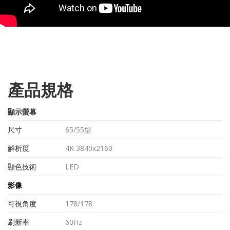
產品規格
顯示螢幕
尺寸
65/55型
解析度
4K 3840x2160
顯色技術
LED
影像
可視角度
178/178
刷新率
60Hz