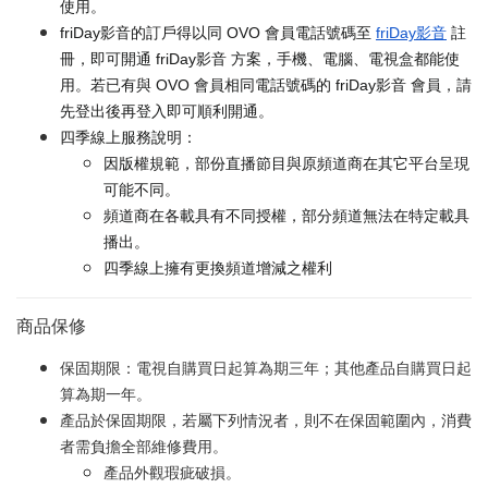
使用。
friDay影音的訂戶得以同 OVO 會員電話號碼至
friDay影音
註
冊，即可開通 friDay影音 方案，手機、電腦、電視盒都能使
用。若已有與 OVO 會員相同電話號碼的 friDay影音 會員，請
先登出後再登入即可順利開通。
四季線上服務說明：
因版權規範，部份直播節目與原頻道商在其它平台呈現
可能不同。
頻道商在各載具有不同授權，部分頻道無法在特定載具
播出。
四季線上擁有更換頻道增減之權利
商品保修
保固期限：電視自購買日起算為期三年；其他產品自購買日起
算為期一年。
產品於保固期限，若屬下列情況者，則不在保固範圍內，消費
者需負擔全部維修費用。
產品外觀瑕疵破損。