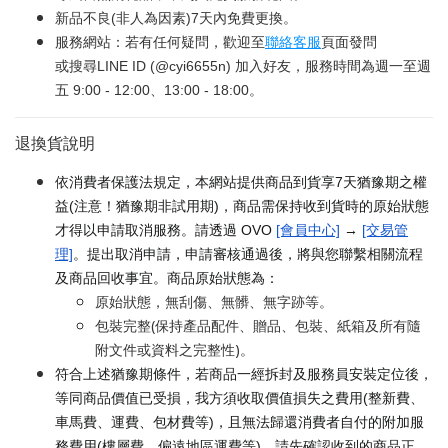
新品不良(非人為因素)7天內免費更換。
服務網站：若有任何疑問，歡迎至
聯絡客服
頁面發問
或搜尋LINE ID (@cyi6655n) 加入好友，服務時間為週一至週
五 9:00 - 12:00、13:00 - 18:00。
退換貨說明
依消費者保護法規定，本網站提供商品到貨享7天猶豫期之權
益(注意！猶豫期非試用期)，商品需保持收到貨時的原始狀態
才得以申請取消服務。請透過 OVO
[會員中心]
→
[交易管
理]
。提出取消申請，申請審核通過後，將與您聯繫相關流程
及商品回收事宜。商品原始狀態為：
原始狀態，無刮傷、無髒、無字跡等。
包裝完整(保持產品配件、贈品、包裝、紙箱及所有隨
附文件或資料之完整性)。
符合上述猶豫期條件，若商品一經拆封及服務員安裝定位後，
等同商品價值已受損，我方須收取價值損失之費用(整新費、
車馬費、運費、包材費等)，且無法歸還消費者自付的附加服
務費用(樓層費、偏遠地區運費等)。請先確認收到的商品正