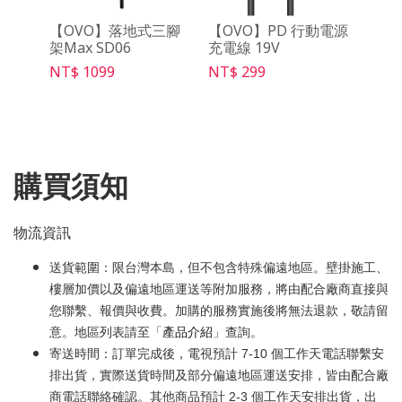
線麥
【OVO】落地式三腳
【OVO】PD 行動電源
【O
架Max SD06
充電線 19V
SD03
NT$ 1099
NT$ 299
NT$ 
購買須知
物流資訊
送貨範圍：限台灣本島，但不包含特殊偏遠地區。壁掛施工、
樓層加價以及偏遠地區運送等附加服務，將由配合廠商直接與
您聯繫、報價與收費。加購的服務實施後將無法退款，敬請留
意。地區列表請至「
產品介紹
」查詢。
寄送時間：訂單完成後，電視預計 7-10 個工作天電話聯繫安
排出貨，實際送貨時間及部分偏遠地區運送安排，皆由配合廠
商電話聯絡確認。其他商品預計 2-3 個工作天安排出貨，出