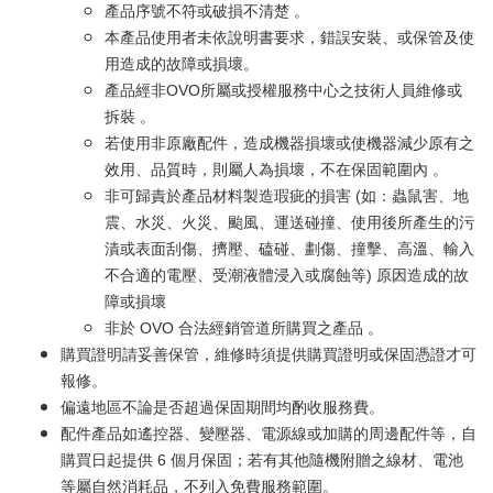
產品序號不符或破損不清楚 。
本產品使用者未依說明書要求，錯誤安裝、或保管及使
用造成的故障或損壞。
產品經非OVO所屬或授權服務中心之技術人員維修或
拆裝 。
若使用非原廠配件，造成機器損壞或使機器減少原有之
效用、品質時，則屬人為損壞，不在保固範圍內 。
非可歸責於產品材料製造瑕疵的損害 (如：蟲鼠害、地
震、水災、火災、颱風、運送碰撞、使用後所產生的污
漬或表面刮傷、擠壓、磕碰、劃傷、撞擊、高溫、輸入
不合適的電壓、受潮液體浸入或腐蝕等) 原因造成的故
障或損壞
非於 OVO 合法經銷管道所購買之產品 。
購買證明請妥善保管，維修時須提供購買證明或保固憑證才可
報修。
偏遠地區不論是否超過保固期間均酌收服務費。
配件產品如遙控器、變壓器、電源線或加購的周邊配件等，自
購買日起提供 6 個月保固；若有其他隨機附贈之線材、電池
等屬自然消耗品，不列入免費服務範圍。