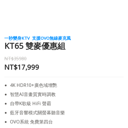
一秒變身KTV 支援OVO無線麥克風
KT65 雙麥優惠組
NT$35980
NT$17,999
4K HDR10+廣色域增艷
智慧AI音畫質實時調教
自帶K歌級 HiFi 聲霸
藍牙音響模式關螢幕聽音樂
OVO系統 免費第四台