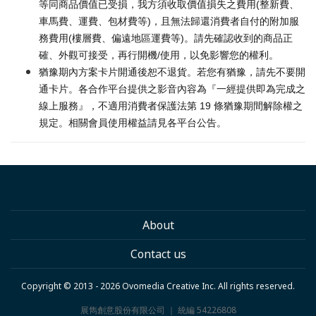
等同商品價值已受損，我方須收取價值損失之費用(整新費、
車馬費、運費、包材費等)，且無法歸還消費者自付的附加服
務費用(樓層費、偏遠地區運費等)。請先確認收到的商品正
確、外觀可接受，再行開機/使用，以免影響您的權利。
猶豫期內方案卡片開通後恕不退貨。若您有猶豫，請先不要開
通卡片。各合作平台提供之影音內容為『一經提供即為完成之
線上服務』，不適用消費者保護法第 19 條猶豫期間解除權之
規定。相關會員使用權益請見各平台公告。
About
Contact us
Copyright © 2013 - 2026 Ovomedia Creative Inc. All rights reserved.
展雋創意股份有限公司 ｜ 統編 54226808