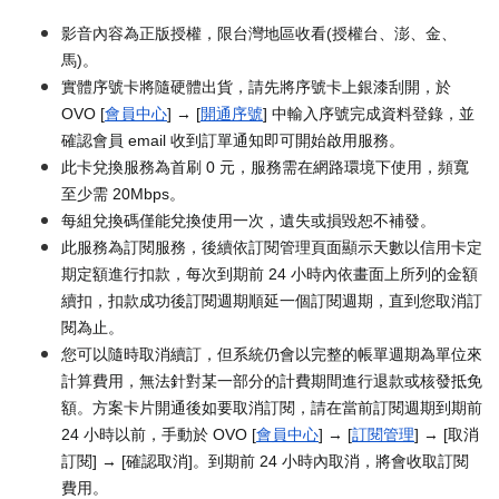
影音內容為正版授權，限台灣地區收看(授權台、澎、金、
馬)。
實體序號卡將隨硬體出貨，請先將序號卡上銀漆刮開，於
OVO [
會員中心
] → [
開通序號
] 中輸入序號完成資料登錄，並
確認會員 email 收到訂單通知即可開始啟用服務。
此卡兌換服務為首刷 0 元，服務需在網路環境下使用，頻寬
至少需 20Mbps。
每組兌換碼僅能兌換使用一次，遺失或損毀恕不補發。
此服務為訂閱服務，後續依訂閱管理頁面顯示天數以信用卡定
期定額進行扣款，每次到期前 24 小時內依畫面上所列的金額
續扣，扣款成功後訂閱週期順延一個訂閱週期，直到您取消訂
閱為止。
您可以隨時取消續訂，但系統仍會以完整的帳單週期為單位來
計算費用，無法針對某一部分的計費期間進行退款或核發抵免
額。方案卡片開通後如要取消訂閱，請在當前訂閱週期到期前
24 小時以前，手動於 OVO [
會員中心
] → [
訂閱管理
] → [取消
訂閱] → [確認取消]。到期前 24 小時內取消，將會收取訂閱
費用。