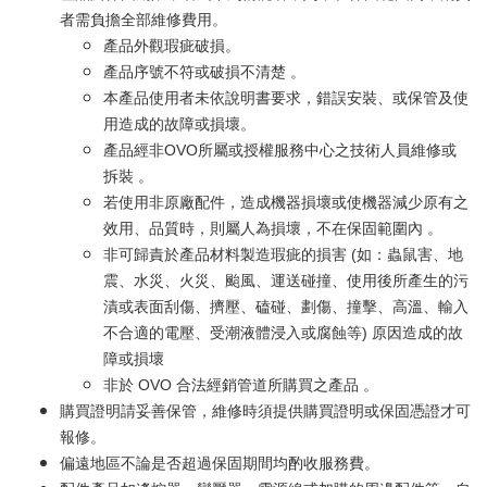
者需負擔全部維修費用。
產品外觀瑕疵破損。
產品序號不符或破損不清楚 。
本產品使用者未依說明書要求，錯誤安裝、或保管及使
用造成的故障或損壞。
產品經非OVO所屬或授權服務中心之技術人員維修或
拆裝 。
若使用非原廠配件，造成機器損壞或使機器減少原有之
效用、品質時，則屬人為損壞，不在保固範圍內 。
非可歸責於產品材料製造瑕疵的損害 (如：蟲鼠害、地
震、水災、火災、颱風、運送碰撞、使用後所產生的污
漬或表面刮傷、擠壓、磕碰、劃傷、撞擊、高溫、輸入
不合適的電壓、受潮液體浸入或腐蝕等) 原因造成的故
障或損壞
非於 OVO 合法經銷管道所購買之產品 。
購買證明請妥善保管，維修時須提供購買證明或保固憑證才可
報修。
偏遠地區不論是否超過保固期間均酌收服務費。