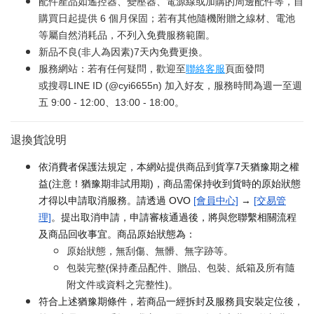
配件產品如遙控器、變壓器、電源線或加購的周邊配件等，自
購買日起提供 6 個月保固；若有其他隨機附贈之線材、電池
等屬自然消耗品，不列入免費服務範圍。
新品不良(非人為因素)7天內免費更換。
服務網站：若有任何疑問，歡迎至
聯絡客服
頁面發問
或搜尋LINE ID (@cyi6655n) 加入好友，服務時間為週一至週
五 9:00 - 12:00、13:00 - 18:00。
退換貨說明
依消費者保護法規定，本網站提供商品到貨享7天猶豫期之權
益(注意！猶豫期非試用期)，商品需保持收到貨時的原始狀態
才得以申請取消服務。請透過 OVO
[會員中心]
→
[交易管
理]
。提出取消申請，申請審核通過後，將與您聯繫相關流程
及商品回收事宜。商品原始狀態為：
原始狀態，無刮傷、無髒、無字跡等。
包裝完整(保持產品配件、贈品、包裝、紙箱及所有隨
附文件或資料之完整性)。
符合上述猶豫期條件，若商品一經拆封及服務員安裝定位後，