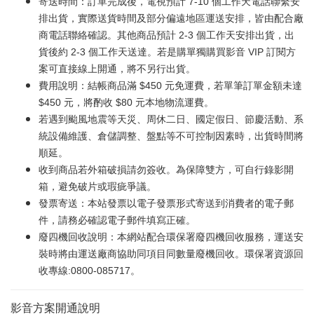
寄送時間：訂單完成後，電視預計 7-10 個工作天電話聯繫安
排出貨，實際送貨時間及部分偏遠地區運送安排，皆由配合廠
商電話聯絡確認。其他商品預計 2-3 個工作天安排出貨，出
貨後約 2-3 個工作天送達。若是購單獨購買影音 VIP 訂閱方
案可直接線上開通，將不另行出貨。
費用說明：結帳商品滿 $450 元免運費，若單筆訂單金額未達
$450 元，將酌收 $80 元本地物流運費。
若遇到颱風地震等天災、周休二日、國定假日、節慶活動、系
統設備維護、倉儲調整、盤點等不可控制因素時，出貨時間將
順延。
收到商品若外箱破損請勿簽收。為保障雙方，可自行錄影開
箱，避免破片或瑕疵爭議。
發票寄送：本站發票以電子發票形式寄送到消費者的電子郵
件，請務必確認電子郵件填寫正確。
廢四機回收說明：本網站配合環保署廢四機回收服務，運送安
裝時將由運送廠商協助同項目同數量廢機回收。環保署資源回
收專線:0800-085717。
影音方案開通說明