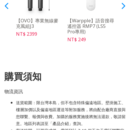
動電源
【OVO】專業無線麥
【Warpple】語音搜尋
【OV
克風組J3
遙控器 RMP7 (LS5
30天
Pro專用)
NT$ 2399
NT$ 
NT$ 249
購買須知
物流資訊
送貨範圍：限台灣本島，但不包含特殊偏遠地區。壁掛施工、
樓層加價以及偏遠地區運送等附加服務，將由配合廠商直接與
您聯繫、報價與收費。加購的服務實施後將無法退款，敬請留
意。地區列表請至「
產品介紹
」查詢。