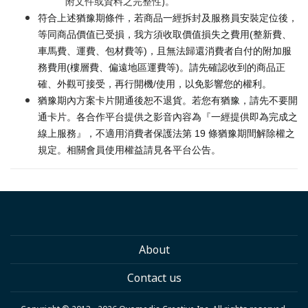
附文件或資料之完整性)。
符合上述猶豫期條件，若商品一經拆封及服務員安裝定位後，
等同商品價值已受損，我方須收取價值損失之費用(整新費、
車馬費、運費、包材費等)，且無法歸還消費者自付的附加服
務費用(樓層費、偏遠地區運費等)。請先確認收到的商品正
確、外觀可接受，再行開機/使用，以免影響您的權利。
猶豫期內方案卡片開通後恕不退貨。若您有猶豫，請先不要開
通卡片。各合作平台提供之影音內容為『一經提供即為完成之
線上服務』，不適用消費者保護法第 19 條猶豫期間解除權之
規定。相關會員使用權益請見各平台公告。
About
Contact us