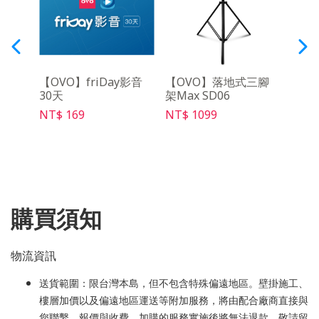
R遙
【OVO】friDay影音
【OVO】落地式三腳
【O
30天
架Max SD06
SD03
NT$ 169
NT$ 1099
NT$ 
購買須知
物流資訊
送貨範圍：限台灣本島，但不包含特殊偏遠地區。壁掛施工、
樓層加價以及偏遠地區運送等附加服務，將由配合廠商直接與
您聯繫、報價與收費。加購的服務實施後將無法退款，敬請留