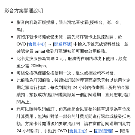
影音方案開通說明
影音內容為正版授權，限台灣地區收看(授權台、澎、金、
馬)。
實體序號卡將隨硬體出貨，請先將序號卡上銀漆刮開，於
OVO [
會員中心
] → [
開通序號
] 中輸入序號完成資料登錄，並
確認會員 email 收到訂單通知即可開始啟用服務。
此卡兌換服務為首刷 0 元，服務需在網路環境下使用，頻寬
至少需 20Mbps。
每組兌換碼僅能兌換使用一次，遺失或損毀恕不補發。
此服務為訂閱服務，後續依訂閱管理頁面顯示天數以信用卡定
期定額進行扣款，每次到期前 24 小時內依畫面上所列的金額
續扣，扣款成功後訂閱週期順延一個訂閱週期，直到您取消訂
閱為止。
您可以隨時取消續訂，但系統仍會以完整的帳單週期為單位來
計算費用，無法針對某一部分的計費期間進行退款或核發抵免
額。方案卡片開通後如要取消訂閱，請在當前訂閱週期到期前
24 小時以前，手動於 OVO [
會員中心
] → [
訂閱管理
] → [取消