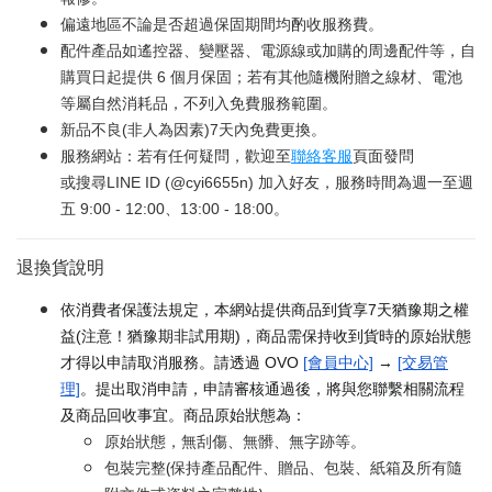
偏遠地區不論是否超過保固期間均酌收服務費。
配件產品如遙控器、變壓器、電源線或加購的周邊配件等，自
購買日起提供 6 個月保固；若有其他隨機附贈之線材、電池
等屬自然消耗品，不列入免費服務範圍。
新品不良(非人為因素)7天內免費更換。
服務網站：若有任何疑問，歡迎至
聯絡客服
頁面發問
或搜尋LINE ID (@cyi6655n) 加入好友，服務時間為週一至週
五 9:00 - 12:00、13:00 - 18:00。
退換貨說明
依消費者保護法規定，本網站提供商品到貨享7天猶豫期之權
益(注意！猶豫期非試用期)，商品需保持收到貨時的原始狀態
才得以申請取消服務。請透過 OVO
[會員中心]
→
[交易管
理]
。提出取消申請，申請審核通過後，將與您聯繫相關流程
及商品回收事宜。商品原始狀態為：
原始狀態，無刮傷、無髒、無字跡等。
包裝完整(保持產品配件、贈品、包裝、紙箱及所有隨