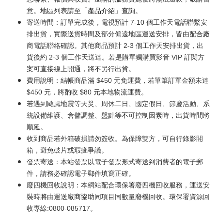
意。地區列表請至「
產品介紹
」查詢。
寄送時間：訂單完成後，電視預計 7-10 個工作天電話聯繫安
排出貨，實際送貨時間及部分偏遠地區運送安排，皆由配合廠
商電話聯絡確認。其他商品預計 2-3 個工作天安排出貨，出
貨後約 2-3 個工作天送達。若是購單獨購買影音 VIP 訂閱方
案可直接線上開通，將不另行出貨。
費用說明：結帳商品滿 $450 元免運費，若單筆訂單金額未達
$450 元，將酌收 $80 元本地物流運費。
若遇到颱風地震等天災、周休二日、國定假日、節慶活動、系
統設備維護、倉儲調整、盤點等不可控制因素時，出貨時間將
順延。
收到商品若外箱破損請勿簽收。為保障雙方，可自行錄影開
箱，避免破片或瑕疵爭議。
發票寄送：本站發票以電子發票形式寄送到消費者的電子郵
件，請務必確認電子郵件填寫正確。
廢四機回收說明：本網站配合環保署廢四機回收服務，運送安
裝時將由運送廠商協助同項目同數量廢機回收。環保署資源回
收專線:0800-085717。