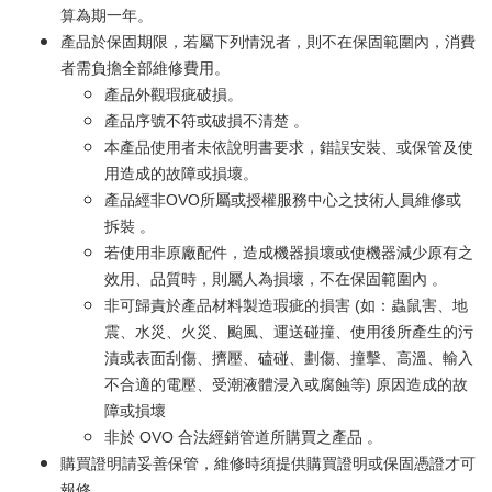
算為期一年。
產品於保固期限，若屬下列情況者，則不在保固範圍內，消費
者需負擔全部維修費用。
產品外觀瑕疵破損。
產品序號不符或破損不清楚 。
本產品使用者未依說明書要求，錯誤安裝、或保管及使
用造成的故障或損壞。
產品經非OVO所屬或授權服務中心之技術人員維修或
拆裝 。
若使用非原廠配件，造成機器損壞或使機器減少原有之
效用、品質時，則屬人為損壞，不在保固範圍內 。
非可歸責於產品材料製造瑕疵的損害 (如：蟲鼠害、地
震、水災、火災、颱風、運送碰撞、使用後所產生的污
漬或表面刮傷、擠壓、磕碰、劃傷、撞擊、高溫、輸入
不合適的電壓、受潮液體浸入或腐蝕等) 原因造成的故
障或損壞
非於 OVO 合法經銷管道所購買之產品 。
購買證明請妥善保管，維修時須提供購買證明或保固憑證才可
報修。