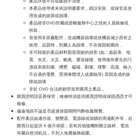
產品序號不符或破損不清楚 。
本產品使用者未依說明書要求，錯誤安裝、或保管及使
用造成的故障或損壞。
產品經非OVO所屬或授權服務中心之技術人員維修或
拆裝 。
若使用非原廠配件，造成機器損壞或使機器減少原有之
效用、品質時，則屬人為損壞，不在保固範圍內 。
非可歸責於產品材料製造瑕疵的損害 (如：蟲鼠害、地
震、水災、火災、颱風、運送碰撞、使用後所產生的污
漬或表面刮傷、擠壓、磕碰、劃傷、撞擊、高溫、輸入
不合適的電壓、受潮液體浸入或腐蝕等) 原因造成的故
障或損壞
非於 OVO 合法經銷管道所購買之產品 。
購買證明請妥善保管，維修時須提供購買證明或保固憑證才可
報修。
偏遠地區不論是否超過保固期間均酌收服務費。
配件產品如遙控器、變壓器、電源線或加購的周邊配件等，自
購買日起提供 6 個月保固；若有其他隨機附贈之線材、電池
等屬自然消耗品，不列入免費服務範圍。