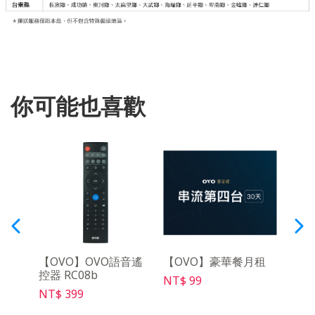
你可能也喜歡
y影音
【OVO】OVO語音遙
【OVO】豪華餐月租
【OV
控器 RC08b
充電線
NT$ 99
NT$ 399
NT$ 