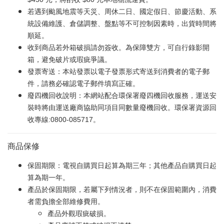
若遇到颱風地震等天災、周休二日、國定假日、節慶活動、系
統設備維護、倉儲調整、盤點等不可控制因素時，出貨時間將
順延。
收到商品若外箱破損請勿簽收。為保障雙方，可自行錄影開
箱，避免破片或瑕疵爭議。
發票寄送：本站發票以電子發票形式寄送到消費者的電子郵
件，請務必確認電子郵件填寫正確。
廢四機回收說明：本網站配合環保署廢四機回收服務，運送安
裝時將由運送廠商協助同項目同數量廢機回收。環保署資源回
收專線:0800-085717。
商品保修
保固期限：電視自購買日起算為期三年；其他產品自購買日起
算為期一年。
產品於保固期限，若屬下列情況者，則不在保固範圍內，消費
者需負擔全部維修費用。
產品外觀瑕疵破損。