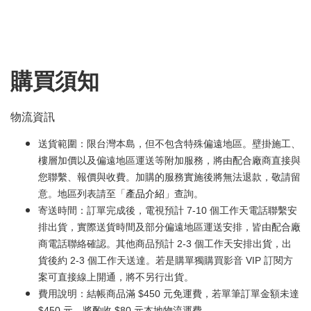
購買須知
物流資訊
送貨範圍：限台灣本島，但不包含特殊偏遠地區。壁掛施工、
樓層加價以及偏遠地區運送等附加服務，將由配合廠商直接與
您聯繫、報價與收費。加購的服務實施後將無法退款，敬請留
意。地區列表請至「
產品介紹
」查詢。
寄送時間：訂單完成後，電視預計 7-10 個工作天電話聯繫安
排出貨，實際送貨時間及部分偏遠地區運送安排，皆由配合廠
商電話聯絡確認。其他商品預計 2-3 個工作天安排出貨，出
貨後約 2-3 個工作天送達。若是購單獨購買影音 VIP 訂閱方
案可直接線上開通，將不另行出貨。
費用說明：結帳商品滿 $450 元免運費，若單筆訂單金額未達
$450 元，將酌收 $80 元本地物流運費。