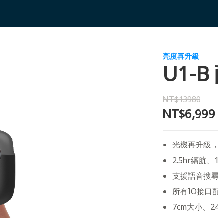
亮度再升級
U1-
NT$13980
NT$6,999
光機再升級，
2.5hr續
支援語音搜尋、H
所有IO接口
7cm大小、