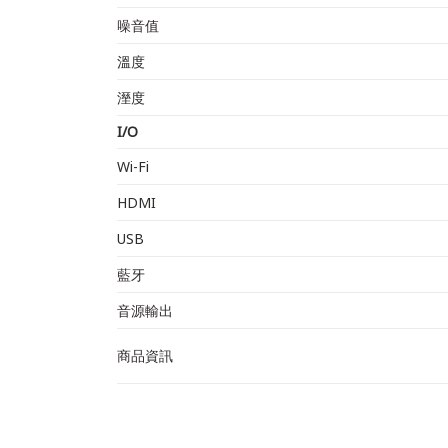
噪音值
溫度
溼度
I/O
Wi-Fi
HDMI
USB
藍牙
音源輸出
商品資訊