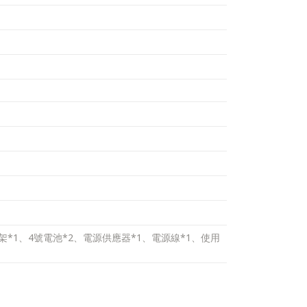
i腳架*1、4號電池*2、電源供應器*1、電源線*1、使用