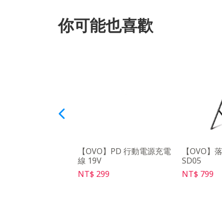
你可能也喜歡
O】豪華餐月租
【OVO】PD 行動電源充電
【OVO】
線 19V
SD05
9
NT$ 299
NT$ 799