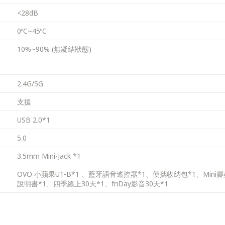
<28dB
0ºC~45ºC
10%~90% (無凝結狀態)
2.4G/5G
支援
USB 2.0*1
5.0
3.5mm Mini-Jack *1
OVO 小蘋果U1-B*1 、藍牙語音遙控器*1、便攜收納包*1、Min
說明書*1、四季線上30天*1、friDay影音30天*1