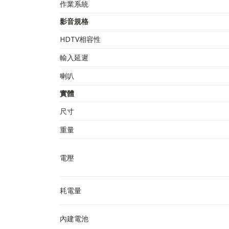
作業系統
影音規格
HDTV相容性
輸入延遲
喇叭
實體
尺寸
重量
電壓
耗電量
內建電池