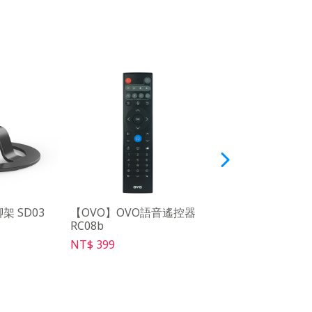
架 SD03
【OVO】OVO語音遙控器
【OVO】friDay影
RC08b
NT$ 169
NT$ 399