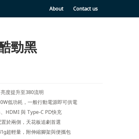
About
Contact us
B 酷勁黑
亮度提升至380流明
航、10W低功耗，一般行動電源即可供電
DMI 與 Type-C PD快充
配置於兩側，天花板追劇首選
241g超輕量，附伸縮腳架與便攜包