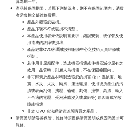
算為期一年。
產品於保固期限，若屬下列情況者，則不在保固範圍內，消費
者需負擔全部維修費用。
產品外觀瑕疵破損。
產品序號不符或破損不清楚 。
本產品使用者未依說明書要求，錯誤安裝、或保管及使
用造成的故障或損壞。
產品經非OVO所屬或授權服務中心之技術人員維修或
拆裝 。
若使用非原廠配件，造成機器損壞或使機器減少原有之
效用、品質時，則屬人為損壞，不在保固範圍內 。
非可歸責於產品材料製造瑕疵的損害 (如：蟲鼠害、地
震、水災、火災、颱風、運送碰撞、使用後所產生的污
漬或表面刮傷、擠壓、磕碰、劃傷、撞擊、高溫、輸入
不合適的電壓、受潮液體浸入或腐蝕等) 原因造成的故
障或損壞
非於 OVO 合法經銷管道所購買之產品 。
購買證明請妥善保管，維修時須提供購買證明或保固憑證才可
報修。