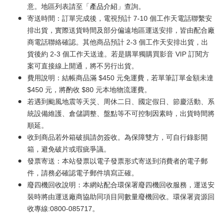
意。地區列表請至「
產品介紹
」查詢。
寄送時間：訂單完成後，電視預計 7-10 個工作天電話聯繫安
排出貨，實際送貨時間及部分偏遠地區運送安排，皆由配合廠
商電話聯絡確認。其他商品預計 2-3 個工作天安排出貨，出
貨後約 2-3 個工作天送達。若是購單獨購買影音 VIP 訂閱方
案可直接線上開通，將不另行出貨。
費用說明：結帳商品滿 $450 元免運費，若單筆訂單金額未達
$450 元，將酌收 $80 元本地物流運費。
若遇到颱風地震等天災、周休二日、國定假日、節慶活動、系
統設備維護、倉儲調整、盤點等不可控制因素時，出貨時間將
順延。
收到商品若外箱破損請勿簽收。為保障雙方，可自行錄影開
箱，避免破片或瑕疵爭議。
發票寄送：本站發票以電子發票形式寄送到消費者的電子郵
件，請務必確認電子郵件填寫正確。
廢四機回收說明：本網站配合環保署廢四機回收服務，運送安
裝時將由運送廠商協助同項目同數量廢機回收。環保署資源回
收專線:0800-085717。