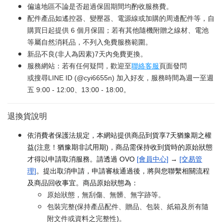
偏遠地區不論是否超過保固期間均酌收服務費。
配件產品如遙控器、變壓器、電源線或加購的周邊配件等，自
購買日起提供 6 個月保固；若有其他隨機附贈之線材、電池
等屬自然消耗品，不列入免費服務範圍。
新品不良(非人為因素)7天內免費更換。
服務網站：若有任何疑問，歡迎至
聯絡客服
頁面發問
或搜尋LINE ID (@cyi6655n) 加入好友，服務時間為週一至週
五 9:00 - 12:00、13:00 - 18:00。
退換貨說明
依消費者保護法規定，本網站提供商品到貨享7天猶豫期之權
益(注意！猶豫期非試用期)，商品需保持收到貨時的原始狀態
才得以申請取消服務。請透過 OVO
[會員中心]
→
[交易管
理]
。提出取消申請，申請審核通過後，將與您聯繫相關流程
及商品回收事宜。商品原始狀態為：
原始狀態，無刮傷、無髒、無字跡等。
包裝完整(保持產品配件、贈品、包裝、紙箱及所有隨
附文件或資料之完整性)。