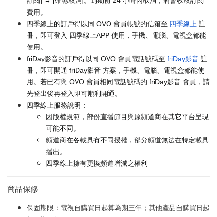
訂閱] → [確認取消]。到期前 24 小時內取消，將會收取訂閱
費用。
四季線上的訂戶得以同 OVO 會員帳號的信箱至
四季線上
註
冊，即可登入 四季線上APP 使用，手機、電腦、電視盒都能
使用。
friDay影音的訂戶得以同 OVO 會員電話號碼至
friDay影音
註
冊，即可開通 friDay影音 方案，手機、電腦、電視盒都能使
用。若已有與 OVO 會員相同電話號碼的 friDay影音 會員，請
先登出後再登入即可順利開通。
四季線上服務說明：
因版權規範，部份直播節目與原頻道商在其它平台呈現
可能不同。
頻道商在各載具有不同授權，部分頻道無法在特定載具
播出。
四季線上擁有更換頻道增減之權利
商品保修
保固期限：電視自購買日起算為期三年；其他產品自購買日起