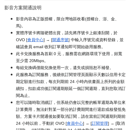
影音方案開通說明
影音內容為正版授權，限台灣地區收看(授權台、澎、金、
馬)。
實體序號卡將隨硬體出貨，請先將序號卡上銀漆刮開，於
OVO [
會員中心
] → [
開通序號
] 中輸入序號完成資料登錄，並
確認會員 email 收到訂單通知即可開始啟用服務。
此卡兌換服務為首刷 0 元，服務需在網路環境下使用，頻寬
至少需 20Mbps。
每組兌換碼僅能兌換使用一次，遺失或損毀恕不補發。
此服務為訂閱服務，後續依訂閱管理頁面顯示天數以信用卡定
期定額進行扣款，每次到期前 24 小時內依畫面上所列的金額
續扣，扣款成功後訂閱週期順延一個訂閱週期，直到您取消訂
閱為止。
您可以隨時取消續訂，但系統仍會以完整的帳單週期為單位來
計算費用，無法針對某一部分的計費期間進行退款或核發抵免
額。方案卡片開通後如要取消訂閱，請在當前訂閱週期到期前
24 小時以前，手動於 OVO [
會員中心
] → [
訂閱管理
] → [取消