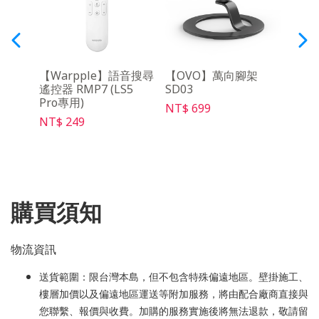
y影音
【Warpple】語音搜尋
【OVO】萬向腳架
【O
遙控器 RMP7 (LS5
SD03
控器 
Pro專用)
NT$ 699
NT$ 
NT$ 249
購買須知
物流資訊
送貨範圍：限台灣本島，但不包含特殊偏遠地區。壁掛施工、
樓層加價以及偏遠地區運送等附加服務，將由配合廠商直接與
您聯繫、報價與收費。加購的服務實施後將無法退款，敬請留