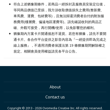
符合上述猶豫期條件，若商品一經拆封及服務員安裝定位後，
等同商品價值已受損，我方須收取價值損失之費用(整新費、
車馬費、運費、包材費等)，且無法歸還消費者自付的附加服
務費用(樓層費、偏遠地區運費等)。請先確認收到的商品正
確、外觀可接受，再行開機/使用，以免影響您的權利。
猶豫期內方案卡片開通後恕不退貨。若您有猶豫，請先不要開
通卡片。各合作平台提供之影音內容為『一經提供即為完成之
線上服務』，不適用消費者保護法第 19 條猶豫期間解除權之
規定。相關會員使用權益請見各平台公告。
About
Contact us
Copyright © 2013 - 2026 Ovomedia Creative Inc. All rights reserved.