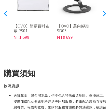
月租
【OVO】簡易百吋布
【OVO】萬向腳架
【O
幕 PS01
SD03
架 S
NT$ 699
NT$ 699
NT$ 
購買須知
物流資訊
送貨範圍：限台灣本島，但不包含特殊偏遠地區。壁掛施工、
樓層加價以及偏遠地區運送等附加服務，將由配合廠商直接與
您聯繫、報價與收費。加購的服務實施後將無法退款，敬請留