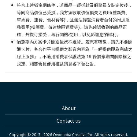
符合上述猶豫期條件，若商品一經拆封及服務員安裝定位後，
等同商品價值已受損，我方須收取價值損失之費用(整新費、
車馬費、運費、包材費等)，且無法歸還消費者自付的附加服
務費用(樓層費、偏遠地區運費等)。請先確認收到的商品正
確、外觀可接受，再行開機/使用，以免影響您的權利。
猶豫期內方案卡片開通後恕不退貨。若您有猶豫，請先不要開
通卡片。各合作平台提供之影音內容為『一經提供即為完成之
線上服務』，不適用消費者保護法第 19 條猶豫期間解除權之
規定。相關會員使用權益請見各平台公告。
About
Contact us
Copyright © 2013 - 2026 Ovomedia Creative Inc. All rights reserved.