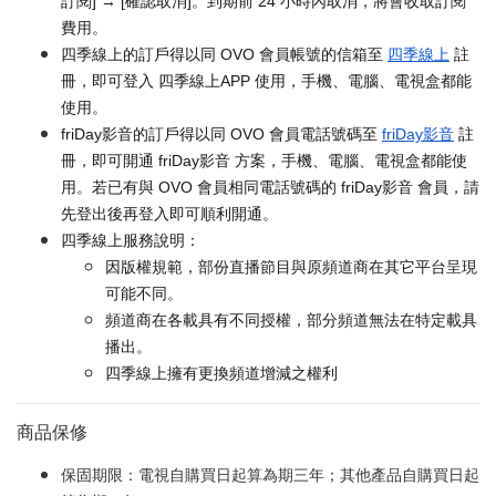
訂閱] → [確認取消]。到期前 24 小時內取消，將會收取訂閱
費用。
四季線上的訂戶得以同 OVO 會員帳號的信箱至
四季線上
註
冊，即可登入 四季線上APP 使用，手機、電腦、電視盒都能
使用。
friDay影音的訂戶得以同 OVO 會員電話號碼至
friDay影音
註
冊，即可開通 friDay影音 方案，手機、電腦、電視盒都能使
用。若已有與 OVO 會員相同電話號碼的 friDay影音 會員，請
先登出後再登入即可順利開通。
四季線上服務說明：
因版權規範，部份直播節目與原頻道商在其它平台呈現
可能不同。
頻道商在各載具有不同授權，部分頻道無法在特定載具
播出。
四季線上擁有更換頻道增減之權利
商品保修
保固期限：電視自購買日起算為期三年；其他產品自購買日起