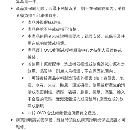
算為期一年。
產品於保固期限，若屬下列情況者，則不在保固範圍內，消費
者需負擔全部維修費用。
產品外觀瑕疵破損。
產品序號不符或破損不清楚 。
本產品使用者未依說明書要求，錯誤安裝、或保管及使
用造成的故障或損壞。
產品經非OVO所屬或授權服務中心之技術人員維修或
拆裝 。
若使用非原廠配件，造成機器損壞或使機器減少原有之
效用、品質時，則屬人為損壞，不在保固範圍內 。
非可歸責於產品材料製造瑕疵的損害 (如：蟲鼠害、地
震、水災、火災、颱風、運送碰撞、使用後所產生的污
漬或表面刮傷、擠壓、磕碰、劃傷、撞擊、高溫、輸入
不合適的電壓、受潮液體浸入或腐蝕等) 原因造成的故
障或損壞
非於 OVO 合法經銷管道所購買之產品 。
購買證明請妥善保管，維修時須提供購買證明或保固憑證才可
報修。