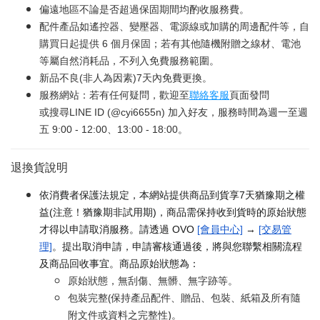
偏遠地區不論是否超過保固期間均酌收服務費。
配件產品如遙控器、變壓器、電源線或加購的周邊配件等，自
購買日起提供 6 個月保固；若有其他隨機附贈之線材、電池
等屬自然消耗品，不列入免費服務範圍。
新品不良(非人為因素)7天內免費更換。
服務網站：若有任何疑問，歡迎至
聯絡客服
頁面發問
或搜尋LINE ID (@cyi6655n) 加入好友，服務時間為週一至週
五 9:00 - 12:00、13:00 - 18:00。
退換貨說明
依消費者保護法規定，本網站提供商品到貨享7天猶豫期之權
益(注意！猶豫期非試用期)，商品需保持收到貨時的原始狀態
才得以申請取消服務。請透過 OVO
[會員中心]
→
[交易管
理]
。提出取消申請，申請審核通過後，將與您聯繫相關流程
及商品回收事宜。商品原始狀態為：
原始狀態，無刮傷、無髒、無字跡等。
包裝完整(保持產品配件、贈品、包裝、紙箱及所有隨
附文件或資料之完整性)。