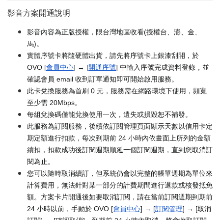
影音方案開通說明
影音內容為正版授權，限台灣地區收看(授權台、澎、金、
馬)。
實體序號卡將隨硬體出貨，請先將序號卡上銀漆刮開，於
OVO [
會員中心
] → [
開通序號
] 中輸入序號完成資料登錄，並
確認會員 email 收到訂單通知即可開始啟用服務。
此卡兌換服務為首刷 0 元，服務需在網路環境下使用，頻寬
至少需 20Mbps。
每組兌換碼僅能兌換使用一次，遺失或損毀恕不補發。
此服務為訂閱服務，後續依訂閱管理頁面顯示天數以信用卡定
期定額進行扣款，每次到期前 24 小時內依畫面上所列的金額
續扣，扣款成功後訂閱週期順延一個訂閱週期，直到您取消訂
閱為止。
您可以隨時取消續訂，但系統仍會以完整的帳單週期為單位來
計算費用，無法針對某一部分的計費期間進行退款或核發抵免
額。方案卡片開通後如要取消訂閱，請在當前訂閱週期到期前
24 小時以前，手動於 OVO [
會員中心
] → [
訂閱管理
] → [取消