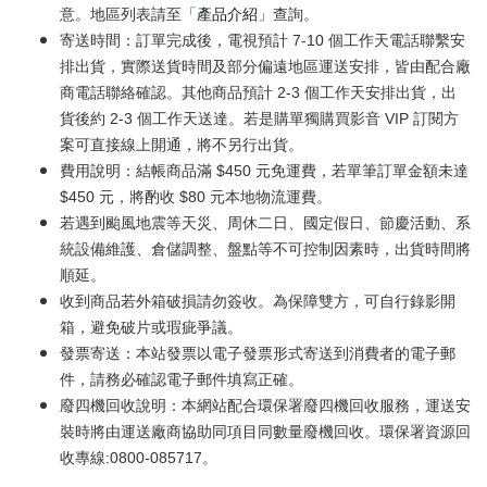
意。地區列表請至「
產品介紹
」查詢。
寄送時間：訂單完成後，電視預計 7-10 個工作天電話聯繫安
排出貨，實際送貨時間及部分偏遠地區運送安排，皆由配合廠
商電話聯絡確認。其他商品預計 2-3 個工作天安排出貨，出
貨後約 2-3 個工作天送達。若是購單獨購買影音 VIP 訂閱方
案可直接線上開通，將不另行出貨。
費用說明：結帳商品滿 $450 元免運費，若單筆訂單金額未達
$450 元，將酌收 $80 元本地物流運費。
若遇到颱風地震等天災、周休二日、國定假日、節慶活動、系
統設備維護、倉儲調整、盤點等不可控制因素時，出貨時間將
順延。
收到商品若外箱破損請勿簽收。為保障雙方，可自行錄影開
箱，避免破片或瑕疵爭議。
發票寄送：本站發票以電子發票形式寄送到消費者的電子郵
件，請務必確認電子郵件填寫正確。
廢四機回收說明：本網站配合環保署廢四機回收服務，運送安
裝時將由運送廠商協助同項目同數量廢機回收。環保署資源回
收專線:0800-085717。