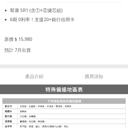
幫康 SR1 (含①+②濾芯組)
6期 0利率！支援20+銀行信用卡
原價 $ 15,980
預計 7月出貨
產品介紹
購買須知