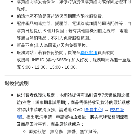
購買證明請妥善保管，維修時須提供購買證明或保固憑證才可
報修。
偏遠地區不論是否超過保固期間均酌收服務費。
配件產品如遙控器、變壓器、電源線或加購的周邊配件等，自
購買日起提供 6 個月保固；若有其他隨機附贈之線材、電池
等屬自然消耗品，不列入免費服務範圍。
新品不良(非人為因素)7天內免費更換。
服務網站：若有任何疑問，歡迎至
聯絡客服
頁面發問
或搜尋LINE ID (@cyi6655n) 加入好友，服務時間為週一至週
五 9:00 - 12:00、13:00 - 18:00。
退換貨說明
依消費者保護法規定，本網站提供商品到貨享7天猶豫期之權
益(注意！猶豫期非試用期)，商品需保持收到貨時的原始狀態
才得以申請取消服務。請透過 OVO
[會員中心]
→
[交易管
理]
。提出取消申請，申請審核通過後，將與您聯繫相關流程
及商品回收事宜。商品原始狀態為：
原始狀態，無刮傷、無髒、無字跡等。