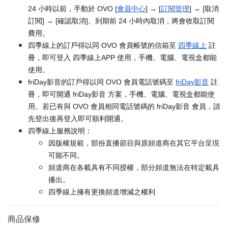
24 小時以前，手動於 OVO [
會員中心
] → [
訂閱管理
] → [取消
訂閱] → [確認取消]。到期前 24 小時內取消，將會收取訂閱
費用。
四季線上的訂戶得以同 OVO 會員帳號的信箱至
四季線上
註
冊，即可登入 四季線上APP 使用，手機、電腦、電視盒都能
使用。
friDay影音的訂戶得以同 OVO 會員電話號碼至
friDay影音
註
冊，即可開通 friDay影音 方案，手機、電腦、電視盒都能使
用。若已有與 OVO 會員相同電話號碼的 friDay影音 會員，請
先登出後再登入即可順利開通。
四季線上服務說明：
因版權規範，部份直播節目與原頻道商在其它平台呈現
可能不同。
頻道商在各載具有不同授權，部分頻道無法在特定載具
播出。
四季線上擁有更換頻道增減之權利
商品保修