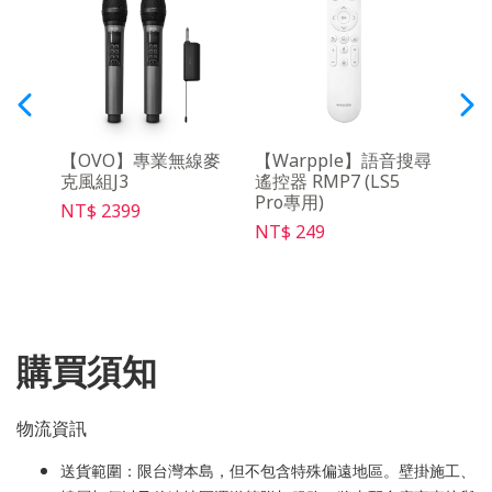
架
【OVO】專業無線麥
【Warpple】語音搜尋
【Wa
克風組J3
遙控器 RMP7 (LS5
攜收
Pro專用)
NT$ 2399
NT$ 
NT$ 249
購買須知
物流資訊
送貨範圍：限台灣本島，但不包含特殊偏遠地區。壁掛施工、