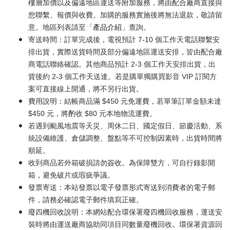
樓層加價以及偏遠地區運送等附加服務，將由配合廠商直接與
您聯繫、報價與收費。加購的服務實施後將無法退款，敬請留
意。地區列表請至「
產品介紹
」查詢。
寄送時間：訂單完成後，電視預計 7-10 個工作天電話聯繫安
排出貨，實際送貨時間及部分偏遠地區運送安排，皆由配合廠
商電話聯絡確認。其他商品預計 2-3 個工作天安排出貨，出
貨後約 2-3 個工作天送達。若是購單獨購買影音 VIP 訂閱方
案可直接線上開通，將不另行出貨。
費用說明：結帳商品滿 $450 元免運費，若單筆訂單金額未達
$450 元，將酌收 $80 元本地物流運費。
若遇到颱風地震等天災、周休二日、國定假日、節慶活動、系
統設備維護、倉儲調整、盤點等不可控制因素時，出貨時間將
順延。
收到商品若外箱破損請勿簽收。為保障雙方，可自行錄影開
箱，避免破片或瑕疵爭議。
發票寄送：本站發票以電子發票形式寄送到消費者的電子郵
件，請務必確認電子郵件填寫正確。
廢四機回收說明：本網站配合環保署廢四機回收服務，運送安
裝時將由運送廠商協助同項目同數量廢機回收。環保署資源回