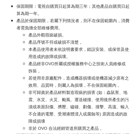
保固期限：電視自購買日起算為期三年；其他產品自購買日起
算為期一年。
產品於保固期限，若屬下列情況者，則不在保固範圍內，消費
者需負擔全部維修費用。
產品外觀瑕疵破損。
產品序號不符或破損不清楚 。
本產品使用者未依說明書要求，錯誤安裝、或保管及使
用造成的故障或損壞。
產品經非OVO所屬或授權服務中心之技術人員維修或
拆裝 。
若使用非原廠配件，造成機器損壞或使機器減少原有之
效用、品質時，則屬人為損壞，不在保固範圍內 。
非可歸責於產品材料製造瑕疵的損害 (如：蟲鼠害、地
震、水災、火災、颱風、運送碰撞、使用後所產生的污
漬或表面刮傷、擠壓、磕碰、劃傷、撞擊、高溫、輸入
不合適的電壓、受潮液體浸入或腐蝕等) 原因造成的故
障或損壞
非於 OVO 合法經銷管道所購買之產品 。