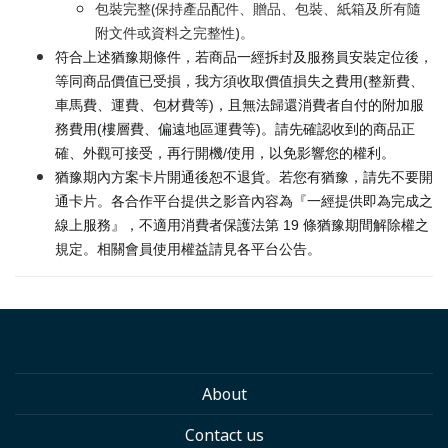
包裝完整(保持產品配件、贈品、包裝、紙箱及所有隨
附文件或資料之完整性)。
符合上述猶豫期條件，若商品一經拆封及服務員安裝定位後，
等同商品價值已受損，我方須收取價值損失之費用(整新費、
車馬費、運費、包材費等)，且無法歸還消費者自付的附加服
務費用(樓層費、偏遠地區運費等)。請先確認收到的商品正
確、外觀可接受，再行開機/使用，以免影響您的權利。
猶豫期內方案卡片開通後恕不退貨。若您有猶豫，請先不要開
通卡片。各合作平台提供之影音內容為『一經提供即為完成之
線上服務』，不適用消費者保護法第 19 條猶豫期間解除權之
規定。相關會員使用權益請見各平台公告。
About
Contact us