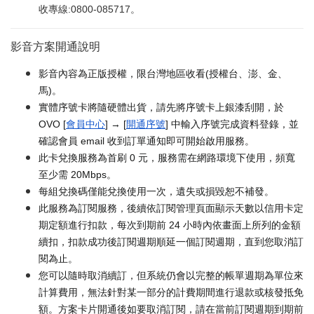
收專線:0800-085717。
影音方案開通說明
影音內容為正版授權，限台灣地區收看(授權台、澎、金、
馬)。
實體序號卡將隨硬體出貨，請先將序號卡上銀漆刮開，於
OVO [
會員中心
] → [
開通序號
] 中輸入序號完成資料登錄，並
確認會員 email 收到訂單通知即可開始啟用服務。
此卡兌換服務為首刷 0 元，服務需在網路環境下使用，頻寬
至少需 20Mbps。
每組兌換碼僅能兌換使用一次，遺失或損毀恕不補發。
此服務為訂閱服務，後續依訂閱管理頁面顯示天數以信用卡定
期定額進行扣款，每次到期前 24 小時內依畫面上所列的金額
續扣，扣款成功後訂閱週期順延一個訂閱週期，直到您取消訂
閱為止。
您可以隨時取消續訂，但系統仍會以完整的帳單週期為單位來
計算費用，無法針對某一部分的計費期間進行退款或核發抵免
額。方案卡片開通後如要取消訂閱，請在當前訂閱週期到期前