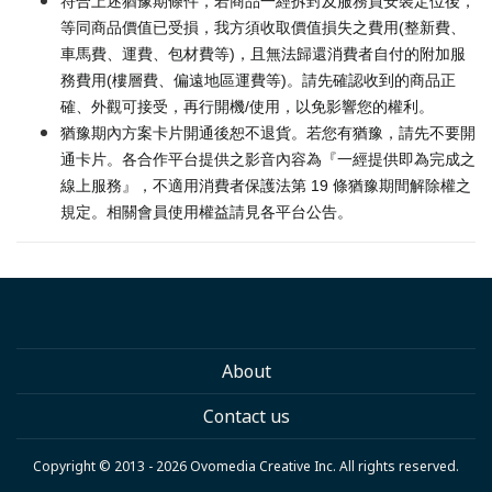
符合上述猶豫期條件，若商品一經拆封及服務員安裝定位後，
等同商品價值已受損，我方須收取價值損失之費用(整新費、
車馬費、運費、包材費等)，且無法歸還消費者自付的附加服
務費用(樓層費、偏遠地區運費等)。請先確認收到的商品正
確、外觀可接受，再行開機/使用，以免影響您的權利。
猶豫期內方案卡片開通後恕不退貨。若您有猶豫，請先不要開
通卡片。各合作平台提供之影音內容為『一經提供即為完成之
線上服務』，不適用消費者保護法第 19 條猶豫期間解除權之
規定。相關會員使用權益請見各平台公告。
About
Contact us
Copyright © 2013 - 2026 Ovomedia Creative Inc. All rights reserved.