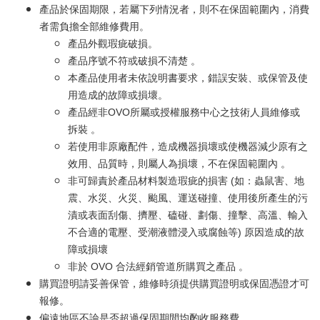
產品於保固期限，若屬下列情況者，則不在保固範圍內，消費
者需負擔全部維修費用。
產品外觀瑕疵破損。
產品序號不符或破損不清楚 。
本產品使用者未依說明書要求，錯誤安裝、或保管及使
用造成的故障或損壞。
產品經非OVO所屬或授權服務中心之技術人員維修或
拆裝 。
若使用非原廠配件，造成機器損壞或使機器減少原有之
效用、品質時，則屬人為損壞，不在保固範圍內 。
非可歸責於產品材料製造瑕疵的損害 (如：蟲鼠害、地
震、水災、火災、颱風、運送碰撞、使用後所產生的污
漬或表面刮傷、擠壓、磕碰、劃傷、撞擊、高溫、輸入
不合適的電壓、受潮液體浸入或腐蝕等) 原因造成的故
障或損壞
非於 OVO 合法經銷管道所購買之產品 。
購買證明請妥善保管，維修時須提供購買證明或保固憑證才可
報修。
偏遠地區不論是否超過保固期間均酌收服務費。