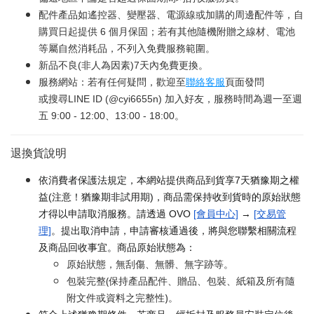
配件產品如遙控器、變壓器、電源線或加購的周邊配件等，自
購買日起提供 6 個月保固；若有其他隨機附贈之線材、電池
等屬自然消耗品，不列入免費服務範圍。
新品不良(非人為因素)7天內免費更換。
服務網站：若有任何疑問，歡迎至
聯絡客服
頁面發問
或搜尋LINE ID (@cyi6655n) 加入好友，服務時間為週一至週
五 9:00 - 12:00、13:00 - 18:00。
退換貨說明
依消費者保護法規定，本網站提供商品到貨享7天猶豫期之權
益(注意！猶豫期非試用期)，商品需保持收到貨時的原始狀態
才得以申請取消服務。請透過 OVO
[會員中心]
→
[交易管
理]
。提出取消申請，申請審核通過後，將與您聯繫相關流程
及商品回收事宜。商品原始狀態為：
原始狀態，無刮傷、無髒、無字跡等。
包裝完整(保持產品配件、贈品、包裝、紙箱及所有隨
附文件或資料之完整性)。