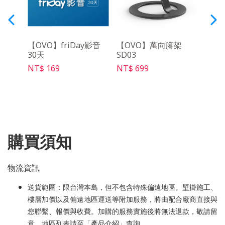
吋布
【OVO】friDay影音
【OVO】萬向腳架
【OV
30天
SD03
充電線
NT$ 169
NT$ 699
NT$ 
購買須知
物流資訊
送貨範圍：限台灣本島，但不包含特殊偏遠地區。壁掛施工、
樓層加價以及偏遠地區運送等附加服務，將由配合廠商直接與
您聯繫、報價與收費。加購的服務實施後將無法退款，敬請留
意。地區列表請至「
產品介紹
」查詢。