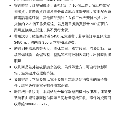
寄送時間：訂單完成後，電視預計 7-10 個工作天電話聯繫安
排出貨，實際送貨時間及部分偏遠地區運送安排，皆由配合廠
商電話聯絡確認。其他商品預計 2-3 個工作天安排出貨，出
貨後約 2-3 個工作天送達。若是購單獨購買影音 VIP 訂閱方
案可直接線上開通，將不另行出貨。
費用說明：結帳商品滿 $450 元免運費，若單筆訂單金額未達
$450 元，將酌收 $80 元本地物流運費。
若遇到颱風地震等天災、周休二日、國定假日、節慶活動、系
統設備維護、倉儲調整、盤點等不可控制因素時，出貨時間將
順延。
收到商品若外箱破損請勿簽收。為保障雙方，可自行錄影開
箱，避免破片或瑕疵爭議。
發票寄送：本站發票以電子發票形式寄送到消費者的電子郵
件，請務必確認電子郵件填寫正確。
廢四機回收說明：本網站配合環保署廢四機回收服務，運送安
裝時將由運送廠商協助同項目同數量廢機回收。環保署資源回
收專線:0800-085717。