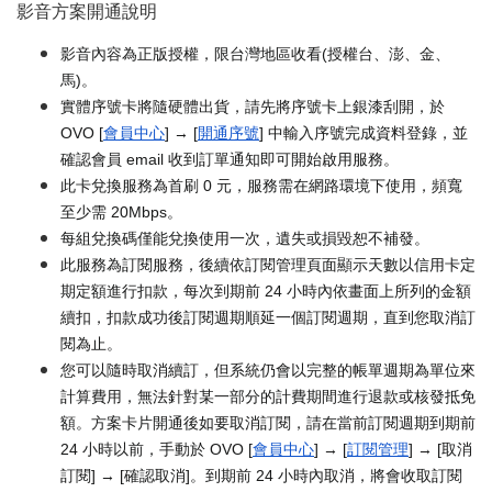
影音方案開通說明
影音內容為正版授權，限台灣地區收看(授權台、澎、金、
馬)。
實體序號卡將隨硬體出貨，請先將序號卡上銀漆刮開，於
OVO [
會員中心
] → [
開通序號
] 中輸入序號完成資料登錄，並
確認會員 email 收到訂單通知即可開始啟用服務。
此卡兌換服務為首刷 0 元，服務需在網路環境下使用，頻寬
至少需 20Mbps。
每組兌換碼僅能兌換使用一次，遺失或損毀恕不補發。
此服務為訂閱服務，後續依訂閱管理頁面顯示天數以信用卡定
期定額進行扣款，每次到期前 24 小時內依畫面上所列的金額
續扣，扣款成功後訂閱週期順延一個訂閱週期，直到您取消訂
閱為止。
您可以隨時取消續訂，但系統仍會以完整的帳單週期為單位來
計算費用，無法針對某一部分的計費期間進行退款或核發抵免
額。方案卡片開通後如要取消訂閱，請在當前訂閱週期到期前
24 小時以前，手動於 OVO [
會員中心
] → [
訂閱管理
] → [取消
訂閱] → [確認取消]。到期前 24 小時內取消，將會收取訂閱