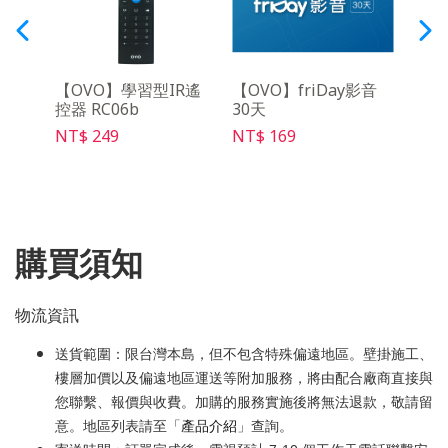
音遙
【OVO】學習型IR遙
【OVO】friDay影音
【OV
控器 RC06b
30天
充電線
NT$ 249
NT$ 169
NT$ 
購買須知
物流資訊
送貨範圍：限台灣本島，但不包含特殊偏遠地區。壁掛施工、
樓層加價以及偏遠地區運送等附加服務，將由配合廠商直接與
您聯繫、報價與收費。加購的服務實施後將無法退款，敬請留
意。地區列表請至「
產品介紹
」查詢。