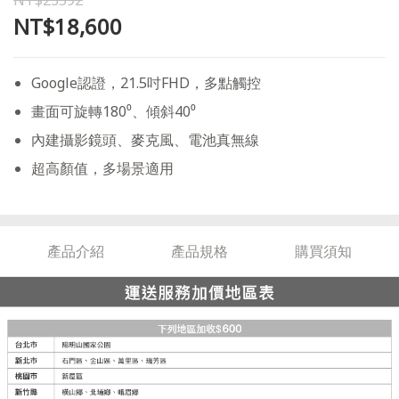
NT$23592
NT$18,600
Google認證，21.5吋FHD，多點觸控
畫面可旋轉180⁰、傾斜40⁰
內建攝影鏡頭、麥克風、電池真無線
超高顏值，多場景適用
產品介紹
產品規格
購買須知