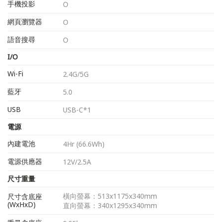
手機投影
O
網頁瀏覽器
O
語音搜尋
O
I/O
Wi-Fi
2.4G/5G
藍牙
5.0
USB
USB-C*1
電源
內建電池
4Hr (66.6Wh)
電源供應器
12V/2.5A
尺寸重量
橫向螢幕：513x1175x340mm
尺寸含底座
(WxHxD)
直向螢幕：340x1295x340mm