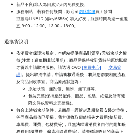
新品不良(非人為因素)7天內免費更換。
服務網站：若有任何疑問，歡迎至
聯絡客服
頁面發問
或搜尋LINE ID (@cyi6655n) 加入好友，服務時間為週一至週
五 9:00 - 12:00、13:00 - 18:00。
退換貨說明
依消費者保護法規定，本網站提供商品到貨享7天猶豫期之權
益(注意！猶豫期非試用期)，商品需保持收到貨時的原始狀態
才得以申請取消服務。請透過 OVO
[會員中心]
→
[交易管
理]
。提出取消申請，申請審核通過後，將與您聯繫相關流程
及商品回收事宜。商品原始狀態為：
原始狀態，無刮傷、無髒、無字跡等。
包裝完整(保持產品配件、贈品、包裝、紙箱及所有隨
附文件或資料之完整性)。
符合上述猶豫期條件，若商品一經拆封及服務員安裝定位後，
等同商品價值已受損，我方須收取價值損失之費用(整新費、
車馬費、運費、包材費等)，且無法歸還消費者自付的附加服
務費用(樓層費、偏遠地區運費等)。請先確認收到的商品正