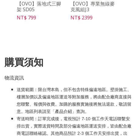
y影音
【OVO】落地式三腳
【OVO】專業無線麥
【Wa
架 SD05
克風組J3
遙控器
Pro
NT$ 799
NT$ 2399
NT$ 
購買須知
物流資訊
送貨範圍：限台灣本島，但不包含特殊偏遠地區。壁掛施工、
樓層加價以及偏遠地區運送等附加服務，將由配合廠商直接與
您聯繫、報價與收費。加購的服務實施後將無法退款，敬請留
意。地區列表請至「
產品介紹
」查詢。
寄送時間：訂單完成後，電視預計 7-10 個工作天電話聯繫安
排出貨，實際送貨時間及部分偏遠地區運送安排，皆由配合廠
商電話聯絡確認。其他商品預計 2-3 個工作天安排出貨，出