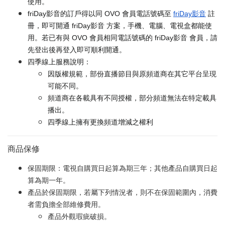
使用。
friDay影音的訂戶得以同 OVO 會員電話號碼至
friDay影音
註
冊，即可開通 friDay影音 方案，手機、電腦、電視盒都能使
用。若已有與 OVO 會員相同電話號碼的 friDay影音 會員，請
先登出後再登入即可順利開通。
四季線上服務說明：
因版權規範，部份直播節目與原頻道商在其它平台呈現
可能不同。
頻道商在各載具有不同授權，部分頻道無法在特定載具
播出。
四季線上擁有更換頻道增減之權利
商品保修
保固期限：電視自購買日起算為期三年；其他產品自購買日起
算為期一年。
產品於保固期限，若屬下列情況者，則不在保固範圍內，消費
者需負擔全部維修費用。
產品外觀瑕疵破損。