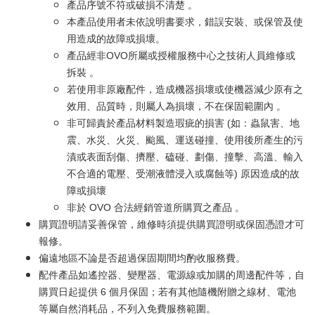
產品序號不符或破損不清楚 。
本產品使用者未依說明書要求，錯誤安裝、或保管及使
用造成的故障或損壞。
產品經非OVO所屬或授權服務中心之技術人員維修或
拆裝 。
若使用非原廠配件，造成機器損壞或使機器減少原有之
效用、品質時，則屬人為損壞，不在保固範圍內 。
非可歸責於產品材料製造瑕疵的損害 (如：蟲鼠害、地
震、水災、火災、颱風、運送碰撞、使用後所產生的污
漬或表面刮傷、擠壓、磕碰、劃傷、撞擊、高溫、輸入
不合適的電壓、受潮液體浸入或腐蝕等) 原因造成的故
障或損壞
非於 OVO 合法經銷管道所購買之產品 。
購買證明請妥善保管，維修時須提供購買證明或保固憑證才可
報修。
偏遠地區不論是否超過保固期間均酌收服務費。
配件產品如遙控器、變壓器、電源線或加購的周邊配件等，自
購買日起提供 6 個月保固；若有其他隨機附贈之線材、電池
等屬自然消耗品，不列入免費服務範圍。