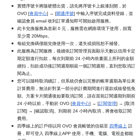
實體序號卡將隨硬體出貨，請先將序號卡上銀漆刮開，於
OVO [
會員中心
] → [
開通序號
] 中輸入序號完成資料登錄，並
確認會員 email 收到訂單通知即可開始啟用服務。
此卡兌換服務為首刷 0 元，服務需在網路環境下使用，頻寬
至少需 20Mbps。
每組兌換碼僅能兌換使用一次，遺失或損毀恕不補發。
此服務為訂閱服務，後續依訂閱管理頁面顯示天數以信用卡定
期定額進行扣款，每次到期前 24 小時內依畫面上所列的金額
續扣，扣款成功後訂閱週期順延一個訂閱週期，直到您取消訂
閱為止。
您可以隨時取消續訂，但系統仍會以完整的帳單週期為單位來
計算費用，無法針對某一部分的計費期間進行退款或核發抵免
額。方案卡片開通後如要取消訂閱，請在當前訂閱週期到期前
24 小時以前，手動於 OVO [
會員中心
] → [
訂閱管理
] → [取消
訂閱] → [確認取消]。到期前 24 小時內取消，將會收取訂閱
費用。
四季線上的訂戶得以同 OVO 會員帳號的信箱至
四季線上
註
冊，即可登入 四季線上APP 使用，手機、電腦、電視盒都能