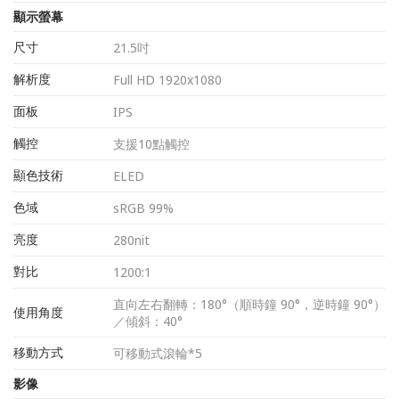
顯示螢幕
尺寸
21.5吋
解析度
Full HD 1920x1080
面板
IPS
觸控
支援10點觸控
顯色技術
ELED
色域
sRGB 99%
亮度
280nit
對比
1200:1
直向左右翻轉：180°（順時鐘 90°，逆時鐘 90°）
使用角度
／傾斜：40°
移動方式
可移動式滾輪*5
影像