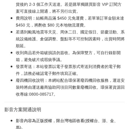
貨後約 2-3 個工作天送達。若是購單獨購買影音 VIP 訂閱方
案可直接線上開通，將不另行出貨。
費用說明：結帳商品滿 $450 元免運費，若單筆訂單金額未達
$450 元，將酌收 $80 元本地物流運費。
若遇到颱風地震等天災、周休二日、國定假日、節慶活動、系
統設備維護、倉儲調整、盤點等不可控制因素時，出貨時間將
順延。
收到商品若外箱破損請勿簽收。為保障雙方，可自行錄影開
箱，避免破片或瑕疵爭議。
發票寄送：本站發票以電子發票形式寄送到消費者的電子郵
件，請務必確認電子郵件填寫正確。
廢四機回收說明：本網站配合環保署廢四機回收服務，運送安
裝時將由運送廠商協助同項目同數量廢機回收。環保署資源回
收專線:0800-085717。
影音方案開通說明
影音內容為正版授權，限台灣地區收看(授權台、澎、金、
馬)。