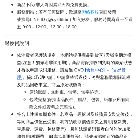
新品不良(非人為因素)7天內免費更換。
服務網站：若有任何疑問，歡迎至
聯絡客服
頁面發問
或搜尋LINE ID (@cyi6655n) 加入好友，服務時間為週一至週
五 9:00 - 12:00、13:00 - 18:00。
退換貨說明
依消費者保護法規定，本網站提供商品到貨享7天猶豫期之權
益(注意！猶豫期非試用期)，商品需保持收到貨時的原始狀態
才得以申請取消服務。請透過 OVO
[會員中心]
→
[交易管
理]
。提出取消申請，申請審核通過後，將與您聯繫相關流程
及商品回收事宜。商品原始狀態為：
原始狀態，無刮傷、無髒、無字跡等。
包裝完整(保持產品配件、贈品、包裝、紙箱及所有隨
附文件或資料之完整性)。
符合上述猶豫期條件，若商品一經拆封及服務員安裝定位後，
等同商品價值已受損，我方須收取價值損失之費用(整新費、
車馬費、運費、包材費等)，且無法歸還消費者自付的附加服
務費用(樓層費、偏遠地區運費等)。請先確認收到的商品正