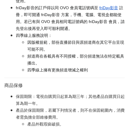
使用。
friDay影音的訂戶得以同 OVO 會員電話號碼至
friDay影音
註
冊，即可開通 friDay影音 方案，手機、電腦、電視盒都能使
用。若已有與 OVO 會員相同電話號碼的 friDay影音 會員，請
先登出後再登入即可順利開通。
四季線上服務說明：
因版權規範，部份直播節目與原頻道商在其它平台呈現
可能不同。
頻道商在各載具有不同授權，部分頻道無法在特定載具
播出。
四季線上擁有更換頻道增減之權利
商品保修
保固期限：電視自購買日起算為期三年；其他產品自購買日起
算為期一年。
產品於保固期限，若屬下列情況者，則不在保固範圍內，消費
者需負擔全部維修費用。
產品外觀瑕疵破損。