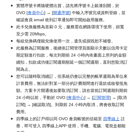
實體序號卡將隨硬體出貨，請先將序號卡上銀漆刮開，於
OVO [
會員中心
] → [
開通序號
] 中輸入序號完成資料登錄，並
確認會員 email 收到訂單通知即可開始啟用服務。
此卡兌換服務為首刷 0 元，服務需在網路環境下使用，頻寬
至少需 20Mbps。
每組兌換碼僅能兌換使用一次，遺失或損毀恕不補發。
此服務為訂閱服務，後續依訂閱管理頁面顯示天數以信用卡定
期定額進行扣款，每次到期前 24 小時內依畫面上所列的金額
續扣，扣款成功後訂閱週期順延一個訂閱週期，直到您取消訂
閱為止。
您可以隨時取消續訂，但系統仍會以完整的帳單週期為單位來
計算費用，無法針對某一部分的計費期間進行退款或核發抵免
額。方案卡片開通後如要取消訂閱，請在當前訂閱週期到期前
24 小時以前，手動於 OVO [
會員中心
] → [
訂閱管理
] → [取消
訂閱] → [確認取消]。到期前 24 小時內取消，將會收取訂閱
費用。
四季線上的訂戶得以同 OVO 會員帳號的信箱至
四季線上
註
冊，即可登入 四季線上APP 使用，手機、電腦、電視盒都能