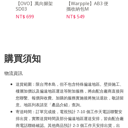
動電源
【OVO】萬向腳架
【Warpple】AB3 便
【O
SD03
攜收納包M
控器 
NT$ 699
NT$ 549
NT$ 
購買須知
物流資訊
送貨範圍：限台灣本島，但不包含特殊偏遠地區。壁掛施工、
樓層加價以及偏遠地區運送等附加服務，將由配合廠商直接與
您聯繫、報價與收費。加購的服務實施後將無法退款，敬請留
意。地區列表請至「
產品介紹
」查詢。
寄送時間：訂單完成後，電視預計 7-10 個工作天電話聯繫安
排出貨，實際送貨時間及部分偏遠地區運送安排，皆由配合廠
商電話聯絡確認。其他商品預計 2-3 個工作天安排出貨，出