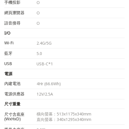
手機投影
O
網頁瀏覽器
O
語音搜尋
O
I/O
Wi-Fi
2.4G/5G
藍牙
5.0
USB
USB-C*1
電源
內建電池
4Hr (66.6Wh)
電源供應器
12V/2.5A
尺寸重量
橫向螢幕：513x1175x340mm
尺寸含底座
(WxHxD)
直向螢幕：340x1295x340mm