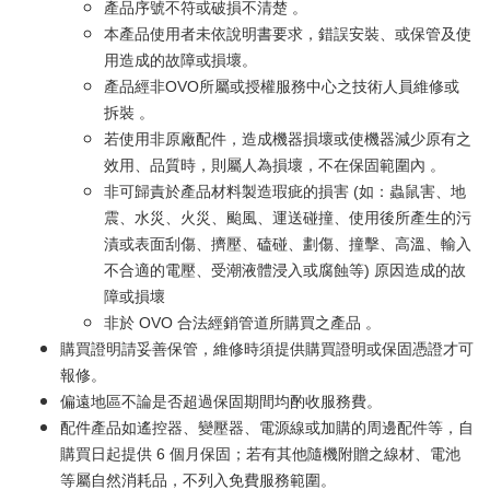
產品序號不符或破損不清楚 。
本產品使用者未依說明書要求，錯誤安裝、或保管及使
用造成的故障或損壞。
產品經非OVO所屬或授權服務中心之技術人員維修或
拆裝 。
若使用非原廠配件，造成機器損壞或使機器減少原有之
效用、品質時，則屬人為損壞，不在保固範圍內 。
非可歸責於產品材料製造瑕疵的損害 (如：蟲鼠害、地
震、水災、火災、颱風、運送碰撞、使用後所產生的污
漬或表面刮傷、擠壓、磕碰、劃傷、撞擊、高溫、輸入
不合適的電壓、受潮液體浸入或腐蝕等) 原因造成的故
障或損壞
非於 OVO 合法經銷管道所購買之產品 。
購買證明請妥善保管，維修時須提供購買證明或保固憑證才可
報修。
偏遠地區不論是否超過保固期間均酌收服務費。
配件產品如遙控器、變壓器、電源線或加購的周邊配件等，自
購買日起提供 6 個月保固；若有其他隨機附贈之線材、電池
等屬自然消耗品，不列入免費服務範圍。