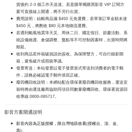
貨後約 2-3 個工作天送達。若是購單獨購買影音 VIP 訂閱方
案可直接線上開通，將不另行出貨。
費用說明：結帳商品滿 $450 元免運費，若單筆訂單金額未達
$450 元，將酌收 $80 元本地物流運費。
若遇到颱風地震等天災、周休二日、國定假日、節慶活動、系
統設備維護、倉儲調整、盤點等不可控制因素時，出貨時間將
順延。
收到商品若外箱破損請勿簽收。為保障雙方，可自行錄影開
箱，避免破片或瑕疵爭議。
發票寄送：本站發票以電子發票形式寄送到消費者的電子郵
件，請務必確認電子郵件填寫正確。
廢四機回收說明：本網站配合環保署廢四機回收服務，運送安
裝時將由運送廠商協助同項目同數量廢機回收。環保署資源回
收專線:0800-085717。
影音方案開通說明
影音內容為正版授權，限台灣地區收看(授權台、澎、金、
馬)。