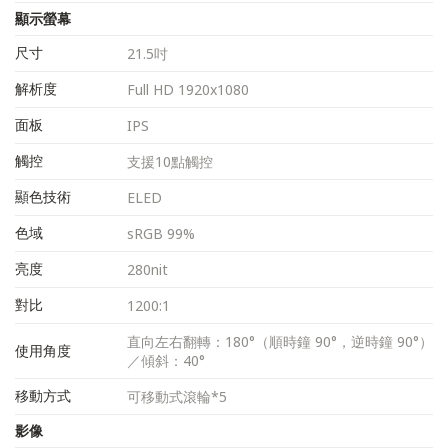
顯示螢幕
尺寸
21.5吋
解析度
Full HD 1920x1080
面板
IPS
觸控
支援10點觸控
顯色技術
ELED
色域
sRGB 99%
亮度
280nit
對比
1200:1
直向左右翻轉：180°（順時鐘 90°，逆時鐘 90°）
使用角度
／傾斜：40°
移動方式
可移動式滾輪*5
影像