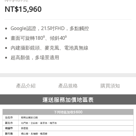
NT$18792
NT$15,960
Google認證，21.5吋FHD，多點觸控
畫面可旋轉180⁰、傾斜40⁰
內建攝影鏡頭、麥克風、電池真無線
超高顏值，多場景適用
產品介紹
產品規格
購買須知