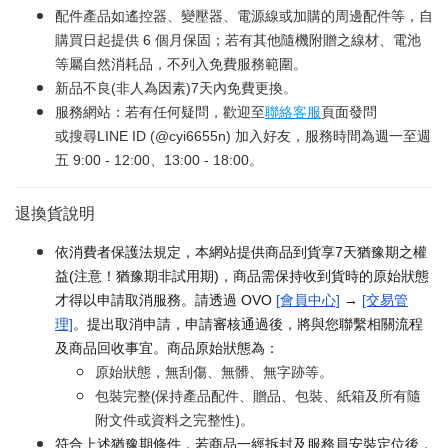
配件產品如遙控器、變壓器、電源線或加購的周邊配件等，自
購買日起提供 6 個月保固；若有其他隨機附贈之線材、電池
等屬自然消耗品，不列入免費服務範圍。
新品不良(非人為因素)7天內免費更換。
服務網站：若有任何疑問，歡迎至
聯絡客服
頁面發問
或搜尋LINE ID (@cyi6655n) 加入好友，服務時間為週一至週
五 9:00 - 12:00、13:00 - 18:00。
退換貨說明
依消費者保護法規定，本網站提供商品到貨享7天猶豫期之權
益(注意！猶豫期非試用期)，商品需保持收到貨時的原始狀態
才得以申請取消服務。請透過 OVO
[會員中心]
→
[交易管
理]
。提出取消申請，申請審核通過後，將與您聯繫相關流程
及商品回收事宜。商品原始狀態為：
原始狀態，無刮傷、無髒、無字跡等。
包裝完整(保持產品配件、贈品、包裝、紙箱及所有隨
附文件或資料之完整性)。
符合上述猶豫期條件，若商品一經拆封及服務員安裝定位後，