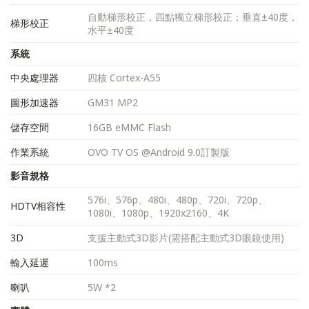
自動梯形校正，四點獨立梯形校正；垂直±40度，
梯形校正
水平±40度
系統
中央處理器
四核 Cortex-A55
圖形加速器
GM31 MP2
儲存空間
16GB eMMC Flash
作業系統
OVO TV OS @Android 9.0訂製版
影音規格
576i、576p、480i、480p、720i、720p、
HDTV相容性
1080i、1080p、1920x2160、4K
3D
支援主動式3D影片(需搭配主動式3D眼鏡使用)
輸入延遲
100ms
喇叭
5W *2