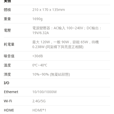
實體
體積
210 x 170 x 135mm
重量
1690g
電源變壓器：AC輸入 100~240V；DC輸出：
電壓
19V/6.32A
最大 120W，一般 90W，節能 65W，待機
耗電量
0.238W (同架構下與亮度正相關)
噪音值
<30dB
溫度
0ºC~40ºC
溼度
10%~90% (無凝結狀態)
I/O
Ethernet
10/100/1000M
Wi-Fi
2.4G/5G
HDMI
HDMI*1