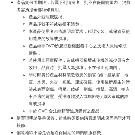
產品於保固期限，若屬下列情況者，則不在保固範圍內，消費
者需負擔全部維修費用。
產品外觀瑕疵破損。
產品序號不符或破損不清楚 。
本產品使用者未依說明書要求，錯誤安裝、或保管及使
用造成的故障或損壞。
產品經非OVO所屬或授權服務中心之技術人員維修或
拆裝 。
若使用非原廠配件，造成機器損壞或使機器減少原有之
效用、品質時，則屬人為損壞，不在保固範圍內 。
非可歸責於產品材料製造瑕疵的損害 (如：蟲鼠害、地
震、水災、火災、颱風、運送碰撞、使用後所產生的污
漬或表面刮傷、擠壓、磕碰、劃傷、撞擊、高溫、輸入
不合適的電壓、受潮液體浸入或腐蝕等) 原因造成的故
障或損壞
非於 OVO 合法經銷管道所購買之產品 。
購買證明請妥善保管，維修時須提供購買證明或保固憑證才可
報修。
偏遠地區不論是否超過保固期間均酌收服務費。