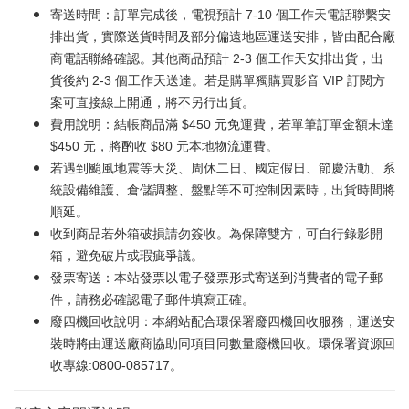
寄送時間：訂單完成後，電視預計 7-10 個工作天電話聯繫安
排出貨，實際送貨時間及部分偏遠地區運送安排，皆由配合廠
商電話聯絡確認。其他商品預計 2-3 個工作天安排出貨，出
貨後約 2-3 個工作天送達。若是購單獨購買影音 VIP 訂閱方
案可直接線上開通，將不另行出貨。
費用說明：結帳商品滿 $450 元免運費，若單筆訂單金額未達
$450 元，將酌收 $80 元本地物流運費。
若遇到颱風地震等天災、周休二日、國定假日、節慶活動、系
統設備維護、倉儲調整、盤點等不可控制因素時，出貨時間將
順延。
收到商品若外箱破損請勿簽收。為保障雙方，可自行錄影開
箱，避免破片或瑕疵爭議。
發票寄送：本站發票以電子發票形式寄送到消費者的電子郵
件，請務必確認電子郵件填寫正確。
廢四機回收說明：本網站配合環保署廢四機回收服務，運送安
裝時將由運送廠商協助同項目同數量廢機回收。環保署資源回
收專線:0800-085717。