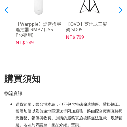
架
【Warpple】語音搜尋
【OVO】落地式三腳
【O
遙控器 RMP7 (LS5
架 SD05
架Ma
Pro專用)
NT$ 799
NT$ 
NT$ 249
購買須知
物流資訊
送貨範圍：限台灣本島，但不包含特殊偏遠地區。壁掛施工、
樓層加價以及偏遠地區運送等附加服務，將由配合廠商直接與
您聯繫、報價與收費。加購的服務實施後將無法退款，敬請留
意。地區列表請至「
產品介紹
」查詢。