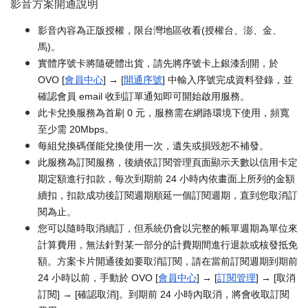
影音方案開通說明
影音內容為正版授權，限台灣地區收看(授權台、澎、金、
馬)。
實體序號卡將隨硬體出貨，請先將序號卡上銀漆刮開，於
OVO [
會員中心
] → [
開通序號
] 中輸入序號完成資料登錄，並
確認會員 email 收到訂單通知即可開始啟用服務。
此卡兌換服務為首刷 0 元，服務需在網路環境下使用，頻寬
至少需 20Mbps。
每組兌換碼僅能兌換使用一次，遺失或損毀恕不補發。
此服務為訂閱服務，後續依訂閱管理頁面顯示天數以信用卡定
期定額進行扣款，每次到期前 24 小時內依畫面上所列的金額
續扣，扣款成功後訂閱週期順延一個訂閱週期，直到您取消訂
閱為止。
您可以隨時取消續訂，但系統仍會以完整的帳單週期為單位來
計算費用，無法針對某一部分的計費期間進行退款或核發抵免
額。方案卡片開通後如要取消訂閱，請在當前訂閱週期到期前
24 小時以前，手動於 OVO [
會員中心
] → [
訂閱管理
] → [取消
訂閱] → [確認取消]。到期前 24 小時內取消，將會收取訂閱