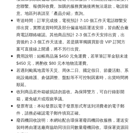
您聯繫、報價與收費。加購的服務實施後將無法退款，敬請留
意。地區列表請至「
產品介紹
」查詢。
寄送時間：訂單完成後，電視預計 7-10 個工作天電話聯繫安
排出貨，實際送貨時間及部分偏遠地區運送安排，皆由配合廠
商電話聯絡確認。其他商品預計 2-3 個工作天安排出貨，出
貨後約 2-3 個工作天送達。若是購單獨購買影音 VIP 訂閱方
案可直接線上開通，將不另行出貨。
費用說明：結帳商品滿 $450 元免運費，若單筆訂單金額未達
$450 元，將酌收 $80 元本地物流運費。
若遇到颱風地震等天災、周休二日、國定假日、節慶活動、系
統設備維護、倉儲調整、盤點等不可控制因素時，出貨時間將
順延。
收到商品若外箱破損請勿簽收。為保障雙方，可自行錄影開
箱，避免破片或瑕疵爭議。
發票寄送：本站發票以電子發票形式寄送到消費者的電子郵
件，請務必確認電子郵件填寫正確。
廢四機回收說明：本網站配合環保署廢四機回收服務，運送安
裝時將由運送廠商協助同項目同數量廢機回收。環保署資源回