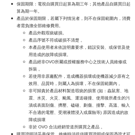
保固期限：電視自購買日起算為期三年；其他產品自購買日起
算為期一年。
產品於保固期限，若屬下列情況者，則不在保固範圍內，消費
者需負擔全部維修費用。
產品外觀瑕疵破損。
產品序號不符或破損不清楚 。
本產品使用者未依說明書要求，錯誤安裝、或保管及使
用造成的故障或損壞。
產品經非OVO所屬或授權服務中心之技術人員維修或
拆裝 。
若使用非原廠配件，造成機器損壞或使機器減少原有之
效用、品質時，則屬人為損壞，不在保固範圍內 。
非可歸責於產品材料製造瑕疵的損害 (如：蟲鼠害、地
震、水災、火災、颱風、運送碰撞、使用後所產生的污
漬或表面刮傷、擠壓、磕碰、劃傷、撞擊、高溫、輸入
不合適的電壓、受潮液體浸入或腐蝕等) 原因造成的故
障或損壞
非於 OVO 合法經銷管道所購買之產品 。
購買證明請妥善保管，維修時須提供購買證明或保固憑證才可