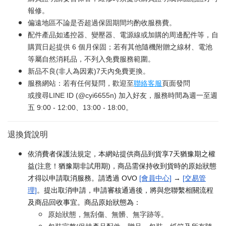
報修。
偏遠地區不論是否超過保固期間均酌收服務費。
配件產品如遙控器、變壓器、電源線或加購的周邊配件等，自
購買日起提供 6 個月保固；若有其他隨機附贈之線材、電池
等屬自然消耗品，不列入免費服務範圍。
新品不良(非人為因素)7天內免費更換。
服務網站：若有任何疑問，歡迎至
聯絡客服
頁面發問
或搜尋LINE ID (@cyi6655n) 加入好友，服務時間為週一至週
五 9:00 - 12:00、13:00 - 18:00。
退換貨說明
依消費者保護法規定，本網站提供商品到貨享7天猶豫期之權
益(注意！猶豫期非試用期)，商品需保持收到貨時的原始狀態
才得以申請取消服務。請透過 OVO
[會員中心]
→
[交易管
理]
。提出取消申請，申請審核通過後，將與您聯繫相關流程
及商品回收事宜。商品原始狀態為：
原始狀態，無刮傷、無髒、無字跡等。