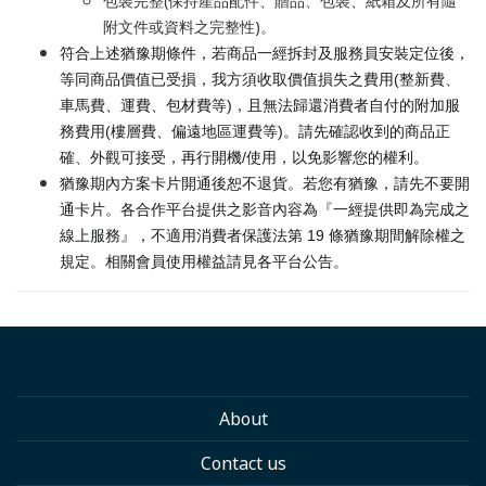
包裝完整(保持產品配件、贈品、包裝、紙箱及所有隨
附文件或資料之完整性)。
符合上述猶豫期條件，若商品一經拆封及服務員安裝定位後，
等同商品價值已受損，我方須收取價值損失之費用(整新費、
車馬費、運費、包材費等)，且無法歸還消費者自付的附加服
務費用(樓層費、偏遠地區運費等)。請先確認收到的商品正
確、外觀可接受，再行開機/使用，以免影響您的權利。
猶豫期內方案卡片開通後恕不退貨。若您有猶豫，請先不要開
通卡片。各合作平台提供之影音內容為『一經提供即為完成之
線上服務』，不適用消費者保護法第 19 條猶豫期間解除權之
規定。相關會員使用權益請見各平台公告。
About
Contact us