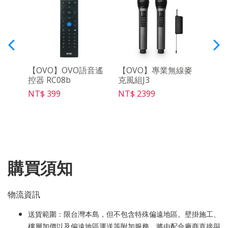
3 便
【OVO】OVO語音遙
【OVO】專業無線麥
【O
控器 RC08b
克風組J3
SD03
NT$ 399
NT$ 2399
NT$ 
購買須知
物流資訊
送貨範圍：限台灣本島，但不包含特殊偏遠地區。壁掛施工、
樓層加價以及偏遠地區運送等附加服務，將由配合廠商直接與