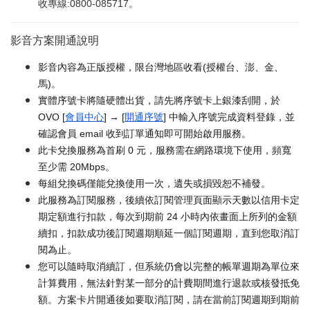
收專線:0800-085717。
影音方案開通說明
影音內容為正版授權，限台灣地區收看(授權台、澎、金、
馬)。
實體序號卡將隨硬體出貨，請先將序號卡上銀漆刮開，於
OVO [
會員中心
] → [
開通序號
] 中輸入序號完成資料登錄，並
確認會員 email 收到訂單通知即可開始啟用服務。
此卡兌換服務為首刷 0 元，服務需在網路環境下使用，頻寬
至少需 20Mbps。
每組兌換碼僅能兌換使用一次，遺失或損毀恕不補發。
此服務為訂閱服務，後續依訂閱管理頁面顯示天數以信用卡定
期定額進行扣款，每次到期前 24 小時內依畫面上所列的金額
續扣，扣款成功後訂閱週期順延一個訂閱週期，直到您取消訂
閱為止。
您可以隨時取消續訂，但系統仍會以完整的帳單週期為單位來
計算費用，無法針對某一部分的計費期間進行退款或核發抵免
額。方案卡片開通後如要取消訂閱，請在當前訂閱週期到期前