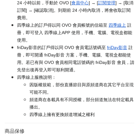
24 小時以前，手動於 OVO [
會員中心
] → [
訂閱管理
] → [取消
訂閱] → [確認取消]。到期前 24 小時內取消，將會收取訂閱
費用。
四季線上的訂戶得以同 OVO 會員帳號的信箱至
四季線上
註
冊，即可登入 四季線上APP 使用，手機、電腦、電視盒都能
使用。
friDay影音的訂戶得以同 OVO 會員電話號碼至
friDay影音
註
冊，即可開通 friDay影音 方案，手機、電腦、電視盒都能使
用。若已有與 OVO 會員相同電話號碼的 friDay影音 會員，請
先登出後再登入即可順利開通。
四季線上服務說明：
因版權規範，部份直播節目與原頻道商在其它平台呈現
可能不同。
頻道商在各載具有不同授權，部分頻道無法在特定載具
播出。
四季線上擁有更換頻道增減之權利
商品保修