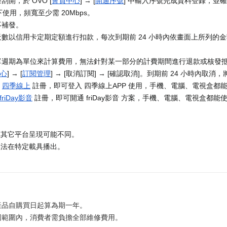
開，於 OVO [
會員中心
] → [
開通序號
] 中輸入序號完成資料登錄，並確
使用，頻寬至少需 20Mbps。
不補發。
數以信用卡定期定額進行扣款，每次到期前 24 小時內依畫面上所列的
單週期為單位來計算費用，無法針對某一部分的計費期間進行退款或核發
心
] → [
訂閱管理
] → [取消訂閱] → [確認取消]。到期前 24 小時內取
至
四季線上
註冊，即可登入 四季線上APP 使用，手機、電腦、電視盒都
friDay影音
註冊，即可開通 friDay影音 方案，手機、電腦、電視盒都能使用
在其它平台呈現可能不同。
無法在特定載具播出。
產品自購買日起算為期一年。
固範圍內，消費者需負擔全部維修費用。