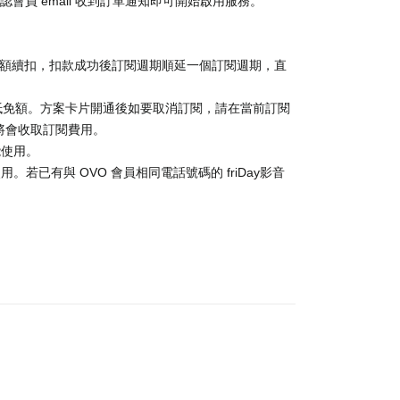
認會員 email 收到訂單通知即可開始啟用服務。
金額續扣，扣款成功後訂閱週期順延一個訂閱週期，直
抵免額。方案卡片開通後如要取消訂閱，請在當前訂閱
消，將會收取訂閱費用。
能使用。
。若已有與 OVO 會員相同電話號碼的 friDay影音