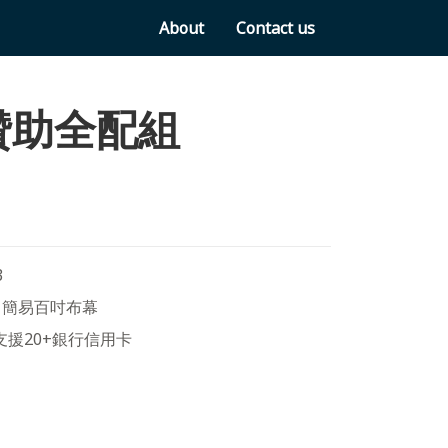
About
Contact us
 贊助全配組
3
、簡易百吋布幕
支援20+銀行信用卡