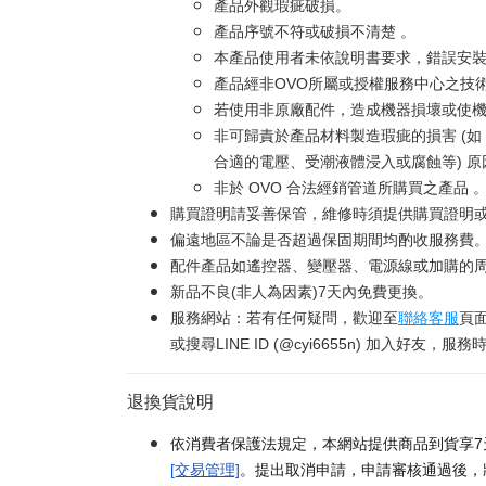
產品外觀瑕疵破損。
產品序號不符或破損不清楚 。
本產品使用者未依說明書要求，錯誤安
產品經非OVO所屬或授權服務中心之技
若使用非原廠配件，造成機器損壞或使機
非可歸責於產品材料製造瑕疵的損害 (
合適的電壓、受潮液體浸入或腐蝕等) 
非於 OVO 合法經銷管道所購買之產品 
購買證明請妥善保管，維修時須提供購買證明
偏遠地區不論是否超過保固期間均酌收服務費
配件產品如遙控器、變壓器、電源線或加購的周
新品不良(非人為因素)7天內免費更換。
服務網站：若有任何疑問，歡迎至
聯絡客服
頁
或搜尋LINE ID (@cyi6655n) 加入好友，服務時間
退換貨說明
依消費者保護法規定，本網站提供商品到貨享7
[交易管理]
。提出取消申請，申請審核通過後，