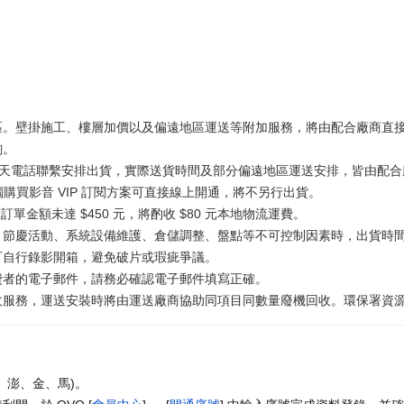
區。壁掛施工、樓層加價以及偏遠地區運送等附加服務，將由配合廠商直
詢。
工作天電話聯繫安排出貨，實際送貨時間及部分偏遠地區運送安排，皆由配合廠
獨購買影音 VIP 訂閱方案可直接線上開通，將不另行出貨。
訂單金額未達 $450 元，將酌收 $80 元本地物流運費。
、節慶活動、系統設備維護、倉儲調整、盤點等不可控制因素時，出貨時
可自行錄影開箱，避免破片或瑕疵爭議。
費者的電子郵件，請務必確認電子郵件填寫正確。
務，運送安裝時將由運送廠商協助同項目同數量廢機回收。環保署資源回收專線
、澎、金、馬)。