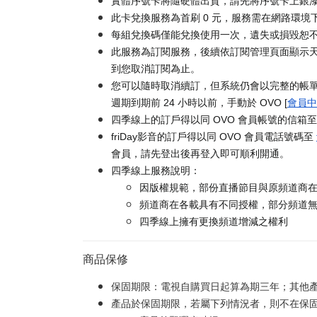
實體序號卡將隨硬體出貨，請先將序號卡上銀漆刮
此卡兌換服務為首刷 0 元，服務需在網路環境下
每組兌換碼僅能兌換使用一次，遺失或損毀恕
此服務為訂閱服務，後續依訂閱管理頁面顯示天
到您取消訂閱為止。
您可以隨時取消續訂，但系統仍會以完整的帳
週期到期前 24 小時以前，手動於 OVO [
會員中
四季線上的訂戶得以同 OVO 會員帳號的信箱
friDay影音的訂戶得以同 OVO 會員電話號碼至
會員，請先登出後再登入即可順利開通。
四季線上服務說明：
因版權規範，部份直播節目與原頻道商
頻道商在各載具有不同授權，部分頻道
四季線上擁有更換頻道增減之權利
商品保修
保固期限：電視自購買日起算為期三年；其他
產品於保固期限，若屬下列情況者，則不在保