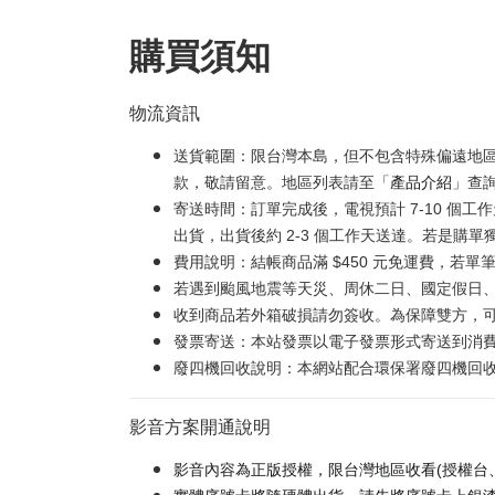
購買須知
物流資訊
送貨範圍：限台灣本島，但不包含特殊偏遠地
款，敬請留意。地區列表請至「
產品介紹
」查
寄送時間：訂單完成後，電視預計 7-10 個
出貨，出貨後約 2-3 個工作天送達。若是購單
費用說明：結帳商品滿 $450 元免運費，若單筆
若遇到颱風地震等天災、周休二日、國定假日
收到商品若外箱破損請勿簽收。為保障雙方，
發票寄送：本站發票以電子發票形式寄送到消
廢四機回收說明：本網站配合環保署廢四機回收服
影音方案開通說明
影音內容為正版授權，限台灣地區收看(授權台