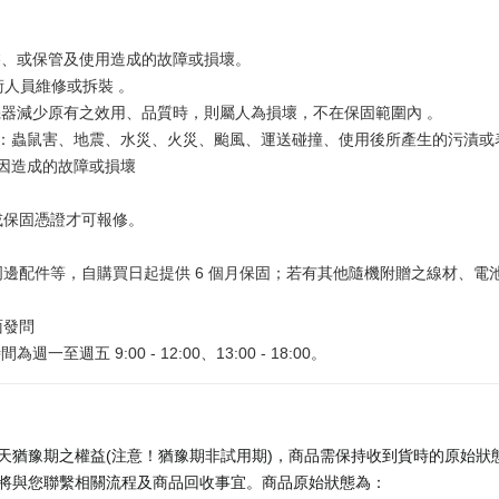
裝、或保管及使用造成的故障或損壞。
術人員維修或拆裝 。
器減少原有之效用、品質時，則屬人為損壞，不在保固範圍內 。
如：蟲鼠害、地震、水災、火災、颱風、運送碰撞、使用後所產生的污漬
原因造成的故障或損壞
。
或保固憑證才可報修。
。
邊配件等，自購買日起提供 6 個月保固；若有其他隨機附贈之線材、電
面發問
為週一至週五 9:00 - 12:00、13:00 - 18:00。
天猶豫期之權益(注意！猶豫期非試用期)，商品需保持收到貨時的原始狀態
將與您聯繫相關流程及商品回收事宜。商品原始狀態為：