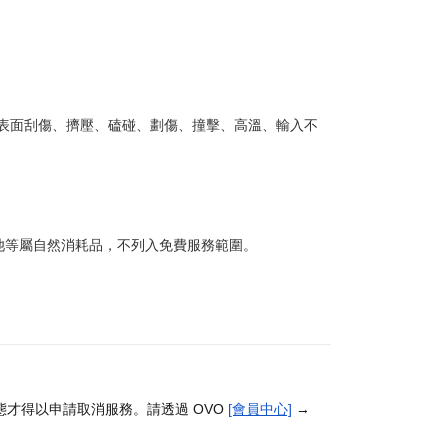
或表面刮傷、擠壓、磕碰、劃傷、撞擊、高溫、輸入不
池等屬自然消耗品，不列入免費服務範圍。
才得以申請取消服務。請透過 OVO
[會員中心]
→