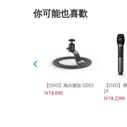
你可能也喜歡
pple】AB3 便攜收
【OVO】萬向腳架 SD03
【OVO】
J3
NT$ 699
49
NT$ 2399