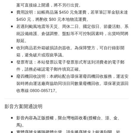
案可直接線上開通，將不另行出貨。
費用說明：結帳商品滿 $450 元免運費，若單筆訂單金額未達
$450 元，將酌收 $80 元本地物流運費。
若遇到颱風地震等天災、周休二日、國定假日、節慶活動、系
統設備維護、倉儲調整、盤點等不可控制因素時，出貨時間將
順延。
收到商品若外箱破損請勿簽收。為保障雙方，可自行錄影開
箱，避免破片或瑕疵爭議。
發票寄送：本站發票以電子發票形式寄送到消費者的電子郵
件，請務必確認電子郵件填寫正確。
廢四機回收說明：本網站配合環保署廢四機回收服務，運送安
裝時將由運送廠商協助同項目同數量廢機回收。環保署資源回
收專線:0800-085717。
影音方案開通說明
影音內容為正版授權，限台灣地區收看(授權台、澎、金、
馬)。
實體序號卡將隨硬體出貨，請先將序號卡上銀漆刮開，於