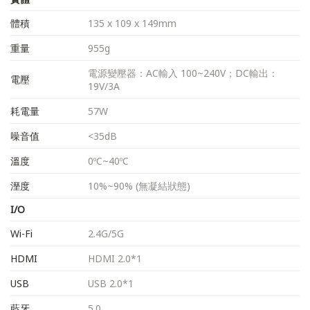
體積
135 x 109 x 149mm
重量
955g
電源變壓器：AC輸入 100~240V；DC輸出：
電壓
19V/3A
耗電量
57W
噪音值
<35dB
溫度
0ºC~40ºC
溼度
10%~90% (無凝結狀態)
I/O
Wi-Fi
2.4G/5G
HDMI
HDMI 2.0*1
USB
USB 2.0*1
藍牙
5.0