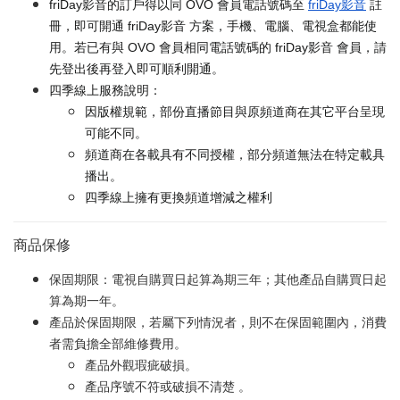
friDay影音的訂戶得以同 OVO 會員電話號碼至
friDay影音
註
冊，即可開通 friDay影音 方案，手機、電腦、電視盒都能使
用。若已有與 OVO 會員相同電話號碼的 friDay影音 會員，請
先登出後再登入即可順利開通。
四季線上服務說明：
因版權規範，部份直播節目與原頻道商在其它平台呈現
可能不同。
頻道商在各載具有不同授權，部分頻道無法在特定載具
播出。
四季線上擁有更換頻道增減之權利
商品保修
保固期限：電視自購買日起算為期三年；其他產品自購買日起
算為期一年。
產品於保固期限，若屬下列情況者，則不在保固範圍內，消費
者需負擔全部維修費用。
產品外觀瑕疵破損。
產品序號不符或破損不清楚 。