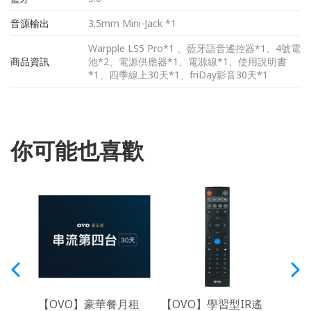
音源輸出
3.5mm Mini-Jack *1
Warpple LS5 Pro*1 、藍牙語音遙控器*1、4號電
商品資訊
池*2、電源供應器*1、電源線*1、使用說明書
*1、四季線上30天*1、friDay影音30天*1
你可能也喜歡
語音搜尋
【OVO】豪華餐月租
【OVO】學習型IR遙
【O