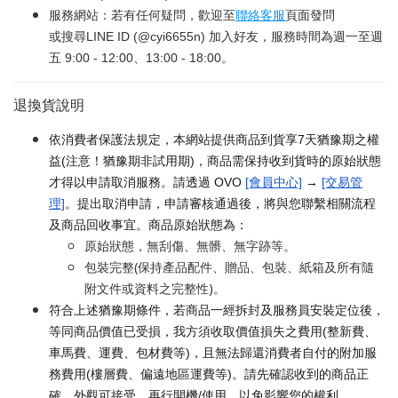
服務網站：若有任何疑問，歡迎至
聯絡客服
頁面發問
或搜尋LINE ID (@cyi6655n) 加入好友，服務時間為週一至週
五 9:00 - 12:00、13:00 - 18:00。
退換貨說明
依消費者保護法規定，本網站提供商品到貨享7天猶豫期之權
益(注意！猶豫期非試用期)，商品需保持收到貨時的原始狀態
才得以申請取消服務。請透過 OVO
[會員中心]
→
[交易管
理]
。提出取消申請，申請審核通過後，將與您聯繫相關流程
及商品回收事宜。商品原始狀態為：
原始狀態，無刮傷、無髒、無字跡等。
包裝完整(保持產品配件、贈品、包裝、紙箱及所有隨
附文件或資料之完整性)。
符合上述猶豫期條件，若商品一經拆封及服務員安裝定位後，
等同商品價值已受損，我方須收取價值損失之費用(整新費、
車馬費、運費、包材費等)，且無法歸還消費者自付的附加服
務費用(樓層費、偏遠地區運費等)。請先確認收到的商品正
確、外觀可接受，再行開機/使用，以免影響您的權利。