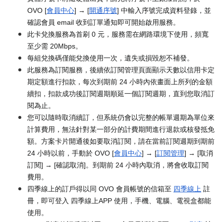
OVO [
會員中心
] → [
開通序號
] 中輸入序號完成資料登錄，並
確認會員 email 收到訂單通知即可開始啟用服務。
此卡兌換服務為首刷 0 元，服務需在網路環境下使用，頻寬
至少需 20Mbps。
每組兌換碼僅能兌換使用一次，遺失或損毀恕不補發。
此服務為訂閱服務，後續依訂閱管理頁面顯示天數以信用卡定
期定額進行扣款，每次到期前 24 小時內依畫面上所列的金額
續扣，扣款成功後訂閱週期順延一個訂閱週期，直到您取消訂
閱為止。
您可以隨時取消續訂，但系統仍會以完整的帳單週期為單位來
計算費用，無法針對某一部分的計費期間進行退款或核發抵免
額。方案卡片開通後如要取消訂閱，請在當前訂閱週期到期前
24 小時以前，手動於 OVO [
會員中心
] → [
訂閱管理
] → [取消
訂閱] → [確認取消]。到期前 24 小時內取消，將會收取訂閱
費用。
四季線上的訂戶得以同 OVO 會員帳號的信箱至
四季線上
註
冊，即可登入 四季線上APP 使用，手機、電腦、電視盒都能
使用。