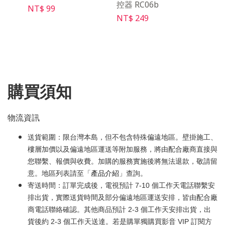
5
控器 RC06b
控器 
NT$ 99
NT$ 249
NT$ 
購買須知
物流資訊
送貨範圍：限台灣本島，但不包含特殊偏遠地區。壁掛施工、
樓層加價以及偏遠地區運送等附加服務，將由配合廠商直接與
您聯繫、報價與收費。加購的服務實施後將無法退款，敬請留
意。地區列表請至「
產品介紹
」查詢。
寄送時間：訂單完成後，電視預計 7-10 個工作天電話聯繫安
排出貨，實際送貨時間及部分偏遠地區運送安排，皆由配合廠
商電話聯絡確認。其他商品預計 2-3 個工作天安排出貨，出
貨後約 2-3 個工作天送達。若是購單獨購買影音 VIP 訂閱方