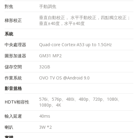
對焦
手動調焦
垂直自動校正， 水平手動校正，四點獨立校正；
梯形校正
垂直±40度，水平±40度
系統
中央處理器
Quad-core Cortex-A53 up to 1.5GHz
圖形加速器
GM31 MP2
儲存空間
32GB
作業系統
OVO TV OS @Android 9.0
影音規格
576i、576p、480i、480p、720p、1080i、
HDTV相容性
1080p、4K
輸入延遲
40ms
喇叭
3W *2
實體