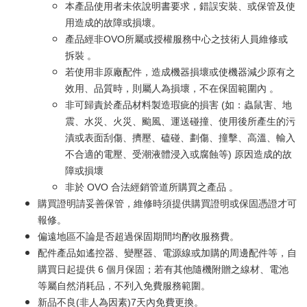
本產品使用者未依說明書要求，錯誤安裝、或保管及使
用造成的故障或損壞。
產品經非OVO所屬或授權服務中心之技術人員維修或
拆裝 。
若使用非原廠配件，造成機器損壞或使機器減少原有之
效用、品質時，則屬人為損壞，不在保固範圍內 。
非可歸責於產品材料製造瑕疵的損害 (如：蟲鼠害、地
震、水災、火災、颱風、運送碰撞、使用後所產生的污
漬或表面刮傷、擠壓、磕碰、劃傷、撞擊、高溫、輸入
不合適的電壓、受潮液體浸入或腐蝕等) 原因造成的故
障或損壞
非於 OVO 合法經銷管道所購買之產品 。
購買證明請妥善保管，維修時須提供購買證明或保固憑證才可
報修。
偏遠地區不論是否超過保固期間均酌收服務費。
配件產品如遙控器、變壓器、電源線或加購的周邊配件等，自
購買日起提供 6 個月保固；若有其他隨機附贈之線材、電池
等屬自然消耗品，不列入免費服務範圍。
新品不良(非人為因素)7天內免費更換。