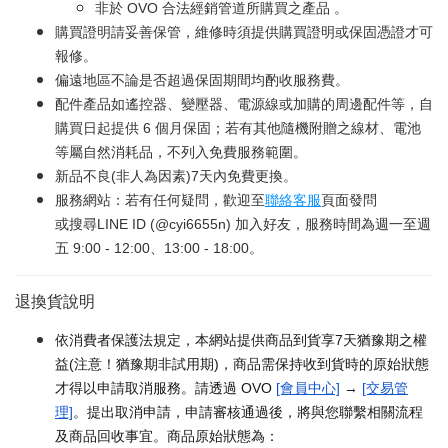
非於 OVO 合法經銷管道所購買之產品 。
購買證明請妥善保管，維修時須提供購買證明或保固憑證才可
報修。
偏遠地區不論是否超過保固期間均酌收服務費。
配件產品如遙控器、變壓器、電源線或加購的周邊配件等，自
購買日起提供 6 個月保固；若有其他隨機附贈之線材、電池
等屬自然消耗品，不列入免費服務範圍。
新品不良(非人為因素)7天內免費更換。
服務網站：若有任何疑問，歡迎至
聯絡客服
頁面發問
或搜尋LINE ID (@cyi6655n) 加入好友，服務時間為週一至週
五 9:00 - 12:00、13:00 - 18:00。
退換貨說明
依消費者保護法規定，本網站提供商品到貨享7天猶豫期之權
益(注意！猶豫期非試用期)，商品需保持收到貨時的原始狀態
才得以申請取消服務。請透過 OVO
[會員中心]
→
[交易管
理]
。提出取消申請，申請審核通過後，將與您聯繫相關流程
及商品回收事宜。商品原始狀態為：