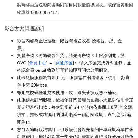
裝時將由運送廠商協助同項目同數量廢機回收。環保署資源回
收專線:0800-085717。
影音方案開通說明
影音內容為正版授權，限台灣地區收看(授權台、澎、金、
馬)。
實體序號卡將隨硬體出貨，請先將序號卡上銀漆刮開，於
OVO [
會員中心
] → [
開通序號
] 中輸入序號完成資料登錄，並
確認會員 email 收到訂單通知即可開始啟用服務。
此卡兌換服務為首刷 0 元，服務需在網路環境下使用，頻寬
至少需 20Mbps。
每組兌換碼僅能兌換使用一次，遺失或損毀恕不補發。
此服務為訂閱服務，後續依訂閱管理頁面顯示天數以信用卡定
期定額進行扣款，每次到期前 24 小時內依畫面上所列的金額
續扣，扣款成功後訂閱週期順延一個訂閱週期，直到您取消訂
閱為止。
您可以隨時取消續訂，但系統仍會以完整的帳單週期為單位來
計算費用，無法針對某一部分的計費期間進行退款或核發抵免