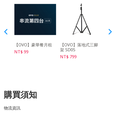
y影音
【OVO】豪華餐月租
【OVO】落地式三腳
【OV
架 SD05
充電線
NT$ 99
NT$ 799
NT$ 
購買須知
物流資訊