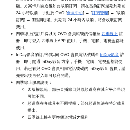
額。方案卡片開通後如要取消訂閱，請在當前訂閱週期到期前
24 小時以前，手動於 OVO [
會員中心
] → [
訂閱管理
] → [取消
訂閱] → [確認取消]。到期前 24 小時內取消，將會收取訂閱
費用。
四季線上的訂戶得以同 OVO 會員帳號的信箱至
四季線上
註
冊，即可登入 四季線上APP 使用，手機、電腦、電視盒都能
使用。
friDay影音的訂戶得以同 OVO 會員電話號碼至
friDay影音
註
冊，即可開通 friDay影音 方案，手機、電腦、電視盒都能使
用。若已有與 OVO 會員相同電話號碼的 friDay影音 會員，請
先登出後再登入即可順利開通。
四季線上服務說明：
因版權規範，部份直播節目與原頻道商在其它平台呈現
可能不同。
頻道商在各載具有不同授權，部分頻道無法在特定載具
播出。
四季線上擁有更換頻道增減之權利