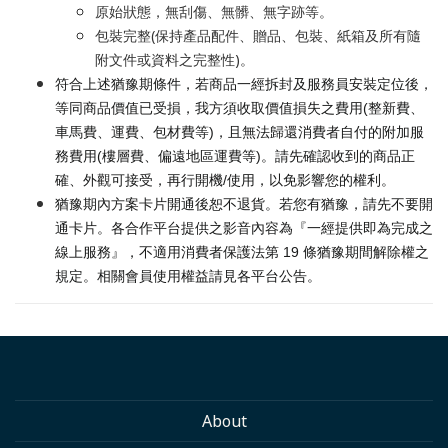
原始狀態，無刮傷、無髒、無字跡等。
包裝完整(保持產品配件、贈品、包裝、紙箱及所有隨
附文件或資料之完整性)。
符合上述猶豫期條件，若商品一經拆封及服務員安裝定位後，
等同商品價值已受損，我方須收取價值損失之費用(整新費、
車馬費、運費、包材費等)，且無法歸還消費者自付的附加服
務費用(樓層費、偏遠地區運費等)。請先確認收到的商品正
確、外觀可接受，再行開機/使用，以免影響您的權利。
猶豫期內方案卡片開通後恕不退貨。若您有猶豫，請先不要開
通卡片。各合作平台提供之影音內容為『一經提供即為完成之
線上服務』，不適用消費者保護法第 19 條猶豫期間解除權之
規定。相關會員使用權益請見各平台公告。
About