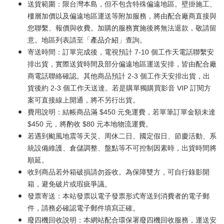
送貨範圍：限台灣本島，但不包含特殊偏遠地區。壁掛施工、
樓層加價以及偏遠地區運送等附加服務，將由配合廠商直接與
您聯繫、報價與收費。加購的服務實施後將無法退款，敬請留
意。地區列表請至「
產品介紹
」查詢。
寄送時間：訂單完成後，電視預計 7-10 個工作天電話聯繫安
排出貨，實際送貨時間及部分偏遠地區運送安排，皆由配合廠
商電話聯絡確認。其他商品預計 2-3 個工作天安排出貨，出
貨後約 2-3 個工作天送達。若是購單獨購買影音 VIP 訂閱方
案可直接線上開通，將不另行出貨。
費用說明：結帳商品滿 $450 元免運費，若單筆訂單金額未達
$450 元，將酌收 $80 元本地物流運費。
若遇到颱風地震等天災、周休二日、國定假日、節慶活動、系
統設備維護、倉儲調整、盤點等不可控制因素時，出貨時間將
順延。
收到商品若外箱破損請勿簽收。為保障雙方，可自行錄影開
箱，避免破片或瑕疵爭議。
發票寄送：本站發票以電子發票形式寄送到消費者的電子郵
件，請務必確認電子郵件填寫正確。
廢四機回收說明：本網站配合環保署廢四機回收服務，運送安