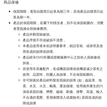
商品保修
保固期限：電視自購買日起算為期三年；其他產品自購買日起
算為期一年。
產品於保固期限，若屬下列情況者，則不在保固範圍內，消費
者需負擔全部維修費用。
產品外觀瑕疵破損。
產品序號不符或破損不清楚 。
本產品使用者未依說明書要求，錯誤安裝、或保管及使
用造成的故障或損壞。
產品經非OVO所屬或授權服務中心之技術人員維修或
拆裝 。
若使用非原廠配件，造成機器損壞或使機器減少原有之
效用、品質時，則屬人為損壞，不在保固範圍內 。
非可歸責於產品材料製造瑕疵的損害 (如：蟲鼠害、地
震、水災、火災、颱風、運送碰撞、使用後所產生的污
漬或表面刮傷、擠壓、磕碰、劃傷、撞擊、高溫、輸入
不合適的電壓、受潮液體浸入或腐蝕等) 原因造成的故
障或損壞